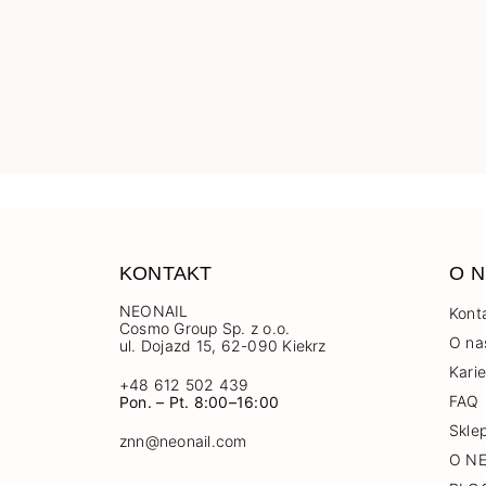
KONTAKT
O N
NEONAIL
Kont
Cosmo Group Sp. z o.o.
O na
ul. Dojazd 15, 62-090 Kiekrz
Kari
+48 612 502 439
FAQ
Pon. – Pt. 8:00–16:00
Skle
znn@neonail.com
O N