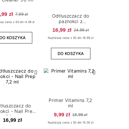
,99 zł
7,99 zł
Odtłuszczacz do
paznokci z
sza cena z 30 dni 4.49 zł
witaminami - Nail
16,99 zł
24,99 zł
Cleaner Vitamins -
200 ml
DO KOSZYKA
Najniższa cena z 30 dni 19.99 zł
DO KOSZYKA
Primer Vitamins 7,2
tłuszczacz do
ml
okci - Nail Prep
9,99 zł
18,99 zł
7,2 ml
16,99 zł
Najniższa cena z 30 dni 15.00 zł