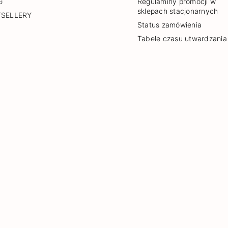
G
Regulaminy promocji w
sklepach stacjonarnych
TSELLERY
Status zamówienia
Tabele czasu utwardzania