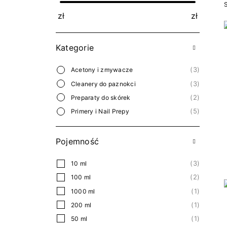
zł
zł
Kategorie
3
Acetony i zmywacze
3
Cleanery do paznokci
2
Preparaty do skórek
5
Primery i Nail Prepy
Pojemność
3
10 ml
2
100 ml
1
1000 ml
1
200 ml
1
50 ml