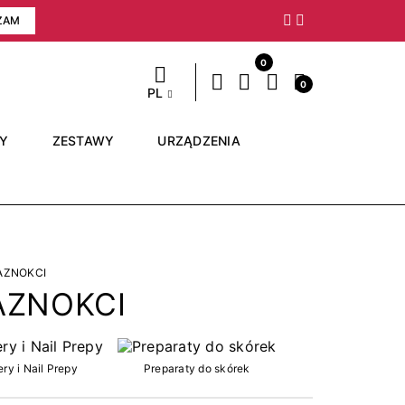
ZAM
Następny
0
0
PL
RY
ZESTAWY
URZĄDZENIA
PAZNOKCI
AZNOKCI
ry i Nail Prepy
Preparaty do skórek