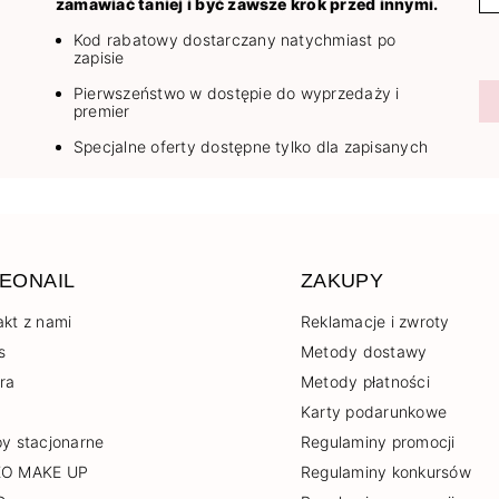
zamawiać taniej i być zawsze krok przed innymi.
Kod rabatowy dostarczany natychmiast po
zapisie
Pierwszeństwo w dostępie do wyprzedaży i
premier
Specjalne oferty dostępne tylko dla zapisanych
EONAIL
ZAKUPY
akt z nami
Reklamacje i zwroty
s
Metody dostawy
era
Metody płatności
Karty podarunkowe
py stacjonarne
Regulaminy promocji
EO MAKE UP
Regulaminy konkursów