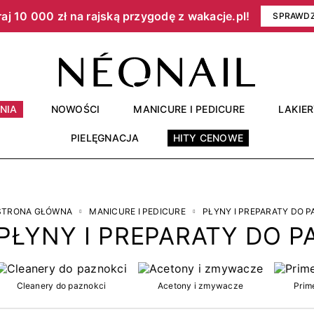
aj 10 000 zł na rajską przygodę z wakacje.pl!​
SPRAWD
NIA
NOWOŚCI
MANICURE I PEDICURE
LAKIE
PIELĘGNACJA
HITY CENOWE
STRONA GŁÓWNA
MANICURE I PEDICURE
PŁYNY I PREPARATY DO 
PŁYNY I PREPARATY DO P
Cleanery do paznokci
Acetony i zmywacze
Prime