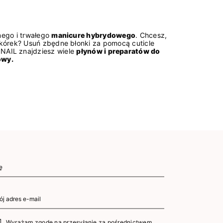
nego i trwałego
manicure hybrydowego
. Chcesz,
skórek? Usuń zbędne błonki za pomocą cuticle
ONAIL znajdziesz wiele
płynów i preparatów do
owy.
Wyrażam zgodę na przesyłanie za pośrednictwem