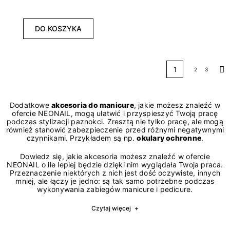
DO KOSZYKA
1
2
3
Na
Dodatkowe
akcesoria do manicure
, jakie możesz znaleźć w
ofercie NEONAIL, mogą ułatwić i przyspieszyć Twoją pracę
podczas stylizacji paznokci. Zresztą nie tylko pracę, ale mogą
również stanowić zabezpieczenie przed różnymi negatywnymi
czynnikami. Przykładem są np.
okulary ochronne
.
Dowiedz się, jakie akcesoria możesz znaleźć w ofercie
NEONAIL o ile lepiej będzie dzięki nim wyglądała Twoja praca.
Przeznaczenie niektórych z nich jest dość oczywiste, innych
mniej, ale łączy je jedno: są tak samo potrzebne podczas
wykonywania zabiegów manicure i pedicure.
Czytaj więcej
+