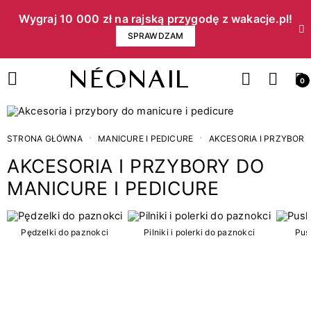
Wygraj 10 000 zł na rajską przygodę z wakacje.pl!​
SPRAWDZAM
0
STRONA GŁÓWNA
MANICURE I PEDICURE
AKCESORIA I PRZYBORY
AKCESORIA I PRZYBORY DO
MANICURE I PEDICURE
Cena
Pędzelki do paznokci
Pilniki i polerki do paznokci
Pus
zł
zł
Kategorie
2
Akcesoria do przedłużania paznokci