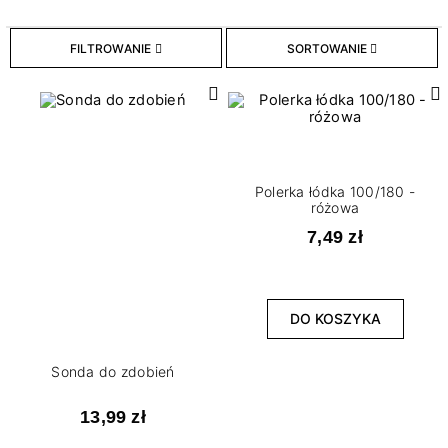
14
Akcesoria do urządzeń
FILTROWANIE
SORTOWANIE
13
Akcesoria do zdobień
7
Inne akcesoria
10
Jednorazowe akcesoria do paznokci
2
Nożyczki i cążki do skórek
21
Pędzelki do paznokci
Polerka łódka 100/180 -
różowa
11
Pilniki i polerki do paznokci
7,49 zł
2
Pushery i kopytka do paznokci
DO KOSZYKA
WYCZYŚĆ
Sonda do zdobień
13,99 zł