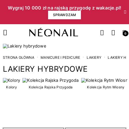
Wygraj 10 000 zł na rajską przygodę z wakacje.pl!​
SPRAWDZAM
0
STRONA GŁÓWNA
MANICURE I PEDICURE
LAKIERY
LAKIERY H
LAKIERY HYBRYDOWE
Cena
Kolory
Kolekcja Rajska Przygoda
Kolekcja Rytm Wiosny
zł
zł
Kategorie
5
Kolekcja Letni Błysk