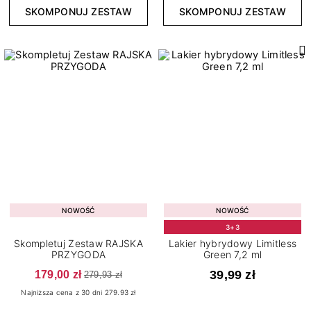
4
5 g
SKOMPONUJ ZESTAW
SKOMPONUJ ZESTAW
202
7,2 ml
Efekt
7
Drobinki
13
Flash
25
Glitter
3
Holograficzny
Wykończenie
NOWOŚĆ
NOWOŚĆ
3+3
6
Brokatowe
Skompletuj Zestaw RAJSKA
Lakier hybrydowy Limitless
PRZYGODA
Green 7,2 ml
7
Cat Eye
179,00 zł
39,99 zł
279,93 zł
4
Confetti
Najniższa cena z 30 dni 279.93 zł
4
Flash