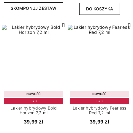
117
Klasyczne
SKOMPONUJ ZESTAW
DO KOSZYKA
4
Matowe
5
Metaliczne
8
Neonowe
1
Opalizujące
5
Pastelowe
5
Perłowe
Stopień krycia
3
Połysk
142
3
Pełne
Thermo
38
Półtransparentne
NOWOŚĆ
NOWOŚĆ
1
Średnie
3+3
3+3
14
Transparentne
Lakier hybrydowy Bold
Lakier hybrydowy Fearless
Horizon 7,2 ml
Red 7,2 ml
39,99 zł
39,99 zł
WYCZYŚĆ