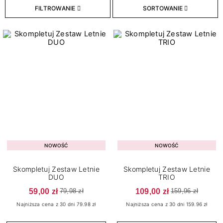
FILTROWANIE
SORTOWANIE
12
Kolekcja Rajska Przygoda
9
Kolekcja Ramen
8
Kolekcja Rytm Wiosny
6
Kolekcja Skarby Morza
8
Kolekcja Twoje Dzieło Sztuki
9
Kolekcja Zimowa Symfonia
174
Kolory
Konsystencja
NOWOŚĆ
NOWOŚĆ
1
Średniogęsta
Skompletuj Zestaw Letnie
Skompletuj Zestaw Letnie
DUO
TRIO
Pojemność
59,00 zł
109,00 zł
79,98 zł
159,96 zł
Najniższa cena z 30 dni 79.98 zł
Najniższa cena z 30 dni 159.96 zł
1
1 g