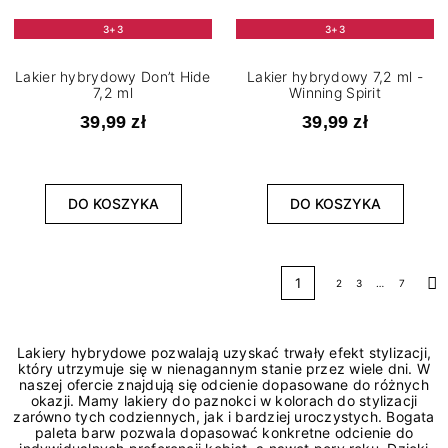
3+3
3+3
Lakier hybrydowy Don’t Hide
Lakier hybrydowy 7,2 ml -
7,2 ml
Winning Spirit
39,99 zł
39,99 zł
DO KOSZYKA
DO KOSZYKA
1
2
3
…
7
Na
Lakiery hybrydowe pozwalają uzyskać trwały efekt stylizacji,
który utrzymuje się w nienagannym stanie przez wiele dni. W
naszej ofercie znajdują się odcienie dopasowane do różnych
okazji. Mamy lakiery do paznokci w kolorach do stylizacji
zarówno tych codziennych, jak i bardziej uroczystych. Bogata
paleta barw pozwala dopasować konkretne odcienie do