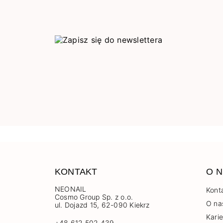
KONTAKT
O N
NEONAIL
Kont
Cosmo Group Sp. z o.o.
O na
ul. Dojazd 15, 62-090 Kiekrz
Kari
+48 612 502 439