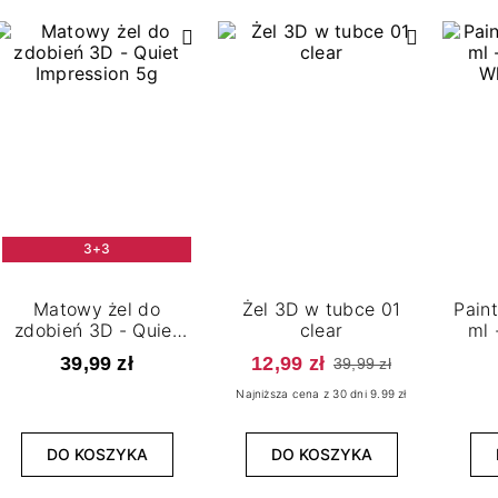
3+3
Matowy żel do
Żel 3D w tubce 01
Pain
zdobień 3D - Quiet
clear
ml 
Impression 5g
Wh
39,99 zł
12,99 zł
39,99 zł
Najniższa cena z 30 dni 9.99 zł
DO KOSZYKA
DO KOSZYKA