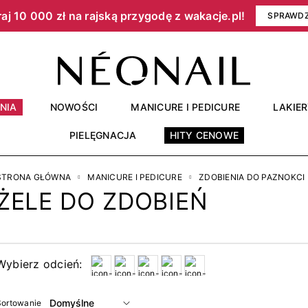
aj 10 000 zł na rajską przygodę z wakacje.pl!​
SPRAWD
NIA
NOWOŚCI
MANICURE I PEDICURE
LAKIE
PIELĘGNACJA
HITY CENOWE
STRONA GŁÓWNA
MANICURE I PEDICURE
ZDOBIENIA DO PAZNOKCI
ŻELE DO ZDOBIEŃ
Wybierz odcień:
Sortowanie