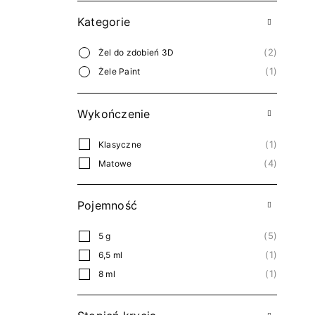
Kategorie
2
Żel do zdobień 3D
1
Żele Paint
Wykończenie
1
Klasyczne
4
Matowe
Pojemność
5
5 g
1
6,5 ml
1
8 ml