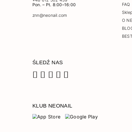
FAQ
Pon. – Pt. 8:00–16:00
Skle
znn@neonail.com
O N
BLO
BES
ŚLEDŹ NAS
Facebook
Instagram
Pinterest
YouTube
TikTok
KLUB NEONAIL