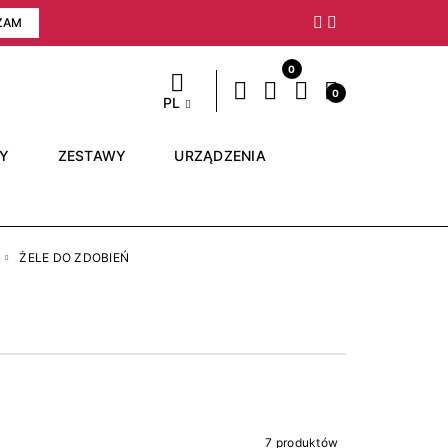
ZAM
Następny
0
0
PL
RY
ZESTAWY
URZĄDZENIA
ŻELE DO ZDOBIEŃ
7 produktów