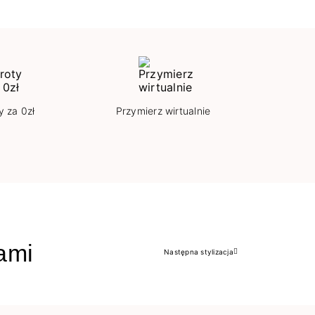
y za 0zł
Przymierz wirtualnie
jami
Następna stylizacja
Następny