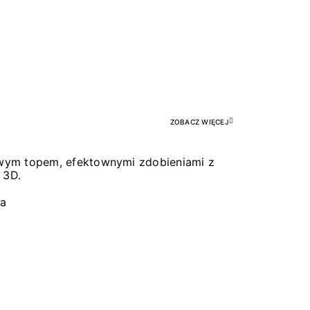
Pr
ZOBACZ WIĘCEJ
łowym topem, efektownymi zdobieniami z
 3D.