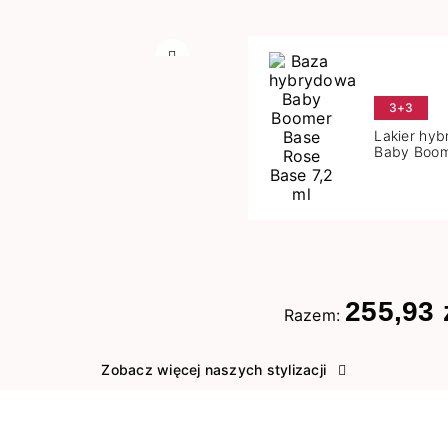
Następny
3+3
Lakier hy
Baby Boom
Base 7,2 m
255,93 
Razem:
Zobacz więcej naszych stylizacji