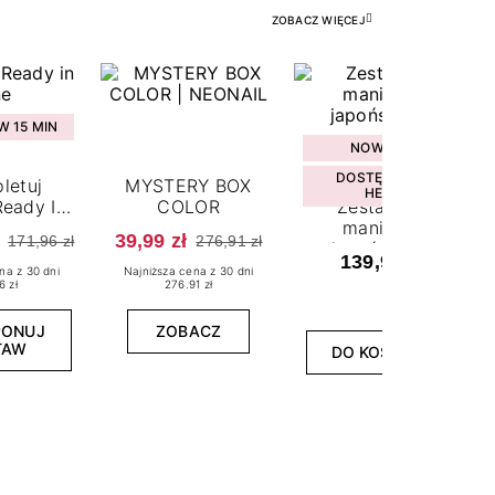
ZOBACZ WIĘCEJ
 15 MIN
NOWOŚĆ
DOSTĘPNY W
letuj
MYSTERY BOX
HEBE
eady In
COLOR
Zestaw do
ne
manicure
39,99 zł
171,96 zł
276,91 zł
japońskiego
139,99 zł
na z 30 dni
Najniższa cena z 30 dni
6 zł
276.91 zł
PONUJ
ZOBACZ
TAW
DO KOSZYKA