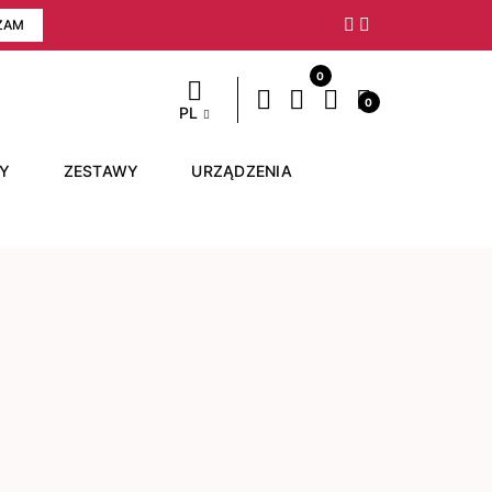
ZAM
Następny
0
0
PL
RY
ZESTAWY
URZĄDZENIA