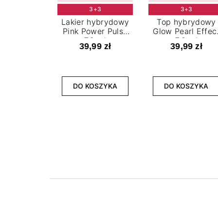
3+3
3+3
Lakier hybrydowy
Top hybrydowy
Pink Power Pulse
Glow Pearl Effec
7,2 ml
7,2 ml
39,99 zł
39,99 zł
DO KOSZYKA
DO KOSZYKA