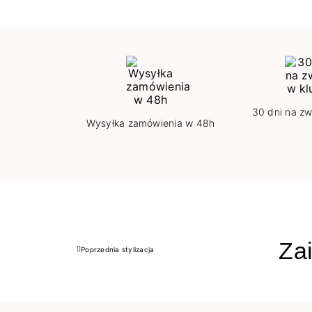
30 dni na zw
Wysyłka zamówienia w 48h
Zai
Poprzednia stylizacja
Poprzedni