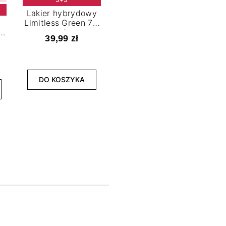
Lakier hybrydowy
Limitless Green 7,2
t
ml
39,99 zł
NOWOŚĆ
3+3
DO KOSZYKA
Lakier hybrydowy
La
Bold Horizon 7,2 ml
Fea
39,99 zł
DO KOSZYKA