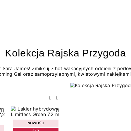
Kolekcja Rajska Przygoda
jak Sara James! Zmiksuj 7 hot wakacyjnych odcieni z per
oming Gel oraz samoprzylepnymi, kwiatowymi naklejkami
Poprzedni
Następny
NOWOŚĆ
3+3