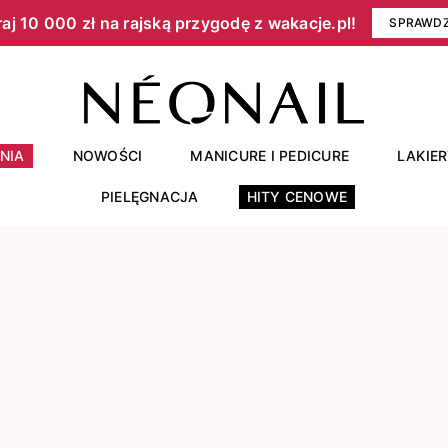
aj 10 000 zł na rajską przygodę z wakacje.pl!​
SPRAWD
NIA
NOWOŚCI
MANICURE I PEDICURE
LAKIE
PIELĘGNACJA
HITY CENOWE