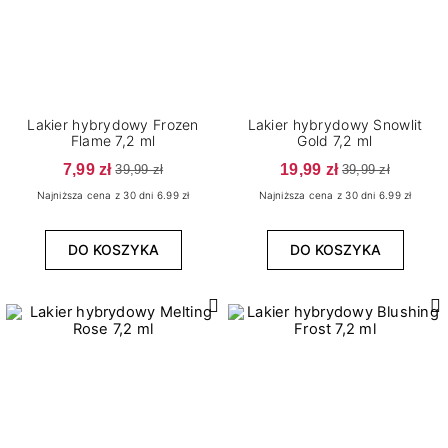
Wykończenie
4
Flash
4
Metaliczne
Lakier hybrydowy Frozen
Lakier hybrydowy Snowlit
Flame 7,2 ml
Gold 7,2 ml
Stopień krycia
7,99 zł
19,99 zł
39,99 zł
39,99 zł
8
Pełne
Najniższa cena z 30 dni 6.99 zł
Najniższa cena z 30 dni 6.99 zł
DO KOSZYKA
DO KOSZYKA
WYCZYŚĆ