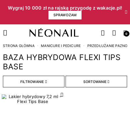
Wygraj 10 000 zł na rajską przygodę z wakacje.pl!​
SPRAWDZAM
0
STRONA GŁÓWNA
MANICURE I PEDICURE
PRZEDŁUŻANIE PAZNOK
BAZA HYBRYDOWA FLEXI TIPS
BASE
Pojemność
1
7,2 ml
FILTROWANIE
SORTOWANIE
WYCZYŚĆ