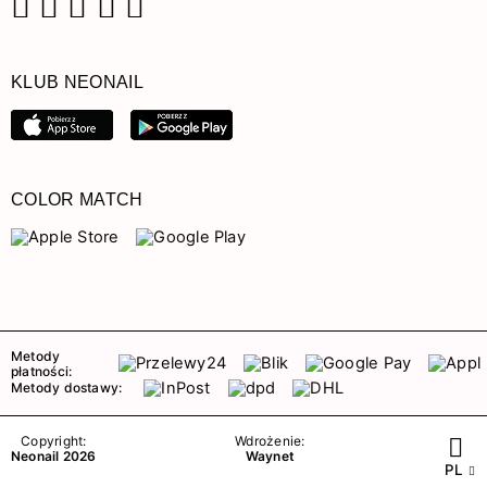
Facebook
Instagram
Pinterest
YouTube
TikTok
KLUB NEONAIL
COLOR MATCH
Metody
płatności:
Metody dostawy:
Copyright:
Wdrożenie:
Neonail 2026
Waynet
PL