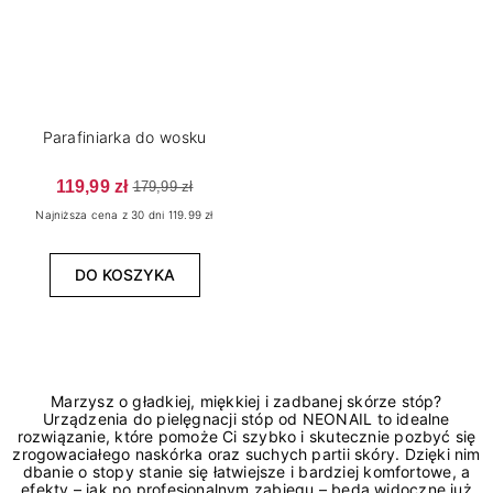
Parafiniarka do wosku
119,99 zł
179,99 zł
Najniższa cena z 30 dni 119.99 zł
DO KOSZYKA
Marzysz o gładkiej, miękkiej i zadbanej skórze stóp?
Urządzenia do pielęgnacji stóp od NEONAIL to idealne
rozwiązanie, które pomoże Ci szybko i skutecznie pozbyć się
zrogowaciałego naskórka oraz suchych partii skóry. Dzięki nim
dbanie o stopy stanie się łatwiejsze i bardziej komfortowe, a
efekty – jak po profesjonalnym zabiegu – będą widoczne już