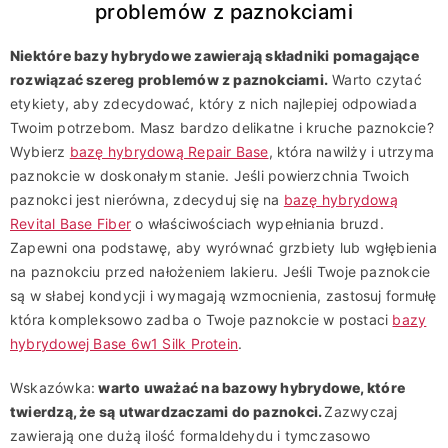
problemów z paznokciami
Niektóre bazy hybrydowe zawierają składniki pomagające
rozwiązać szereg problemów z paznokciami.
Warto czytać
etykiety, aby zdecydować, który z nich najlepiej odpowiada
Twoim potrzebom. Masz bardzo delikatne i kruche paznokcie?
Wybierz
bazę hybrydową Repair Base
, która nawilży i utrzyma
paznokcie w doskonałym stanie. Jeśli powierzchnia Twoich
paznokci jest nierówna, zdecyduj się na
bazę hybrydową
Revital Base Fiber
o właściwościach wypełniania bruzd.
Zapewni ona podstawę, aby wyrównać grzbiety lub wgłębienia
na paznokciu przed nałożeniem lakieru. Jeśli Twoje paznokcie
są w słabej kondycji i wymagają wzmocnienia, zastosuj formułę
która kompleksowo zadba o Twoje paznokcie w postaci
bazy
hybrydowej Base 6w1 Silk Protein
.
Wskazówka:
warto uważać na bazowy hybrydowe, które
twierdzą, że są utwardzaczami do paznokci.
Zazwyczaj
zawierają one dużą ilość formaldehydu i tymczasowo