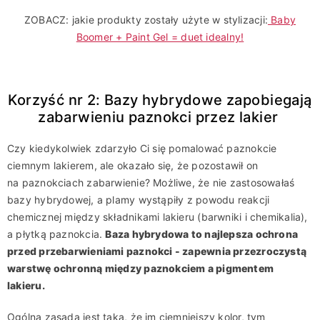
ZOBACZ: jakie produkty zostały użyte w stylizacji:
Baby
Boomer + Paint Gel = duet idealny!
Korzyść nr 2: Bazy hybrydowe zapobiegają
zabarwieniu paznokci przez lakier
Czy kiedykolwiek zdarzyło Ci się pomalować paznokcie
ciemnym lakierem, ale okazało się, że pozostawił on
na paznokciach zabarwienie? Możliwe, że nie zastosowałaś
bazy hybrydowej, a plamy wystąpiły z powodu reakcji
chemicznej między składnikami lakieru (barwniki i chemikalia),
a płytką paznokcia.
Baza hybrydowa to najlepsza ochrona
przed przebarwieniami paznokci - zapewnia przezroczystą
warstwę ochronną między paznokciem a pigmentem
lakieru.
Ogólna zasada jest taka, że ​​im ciemniejszy kolor, tym