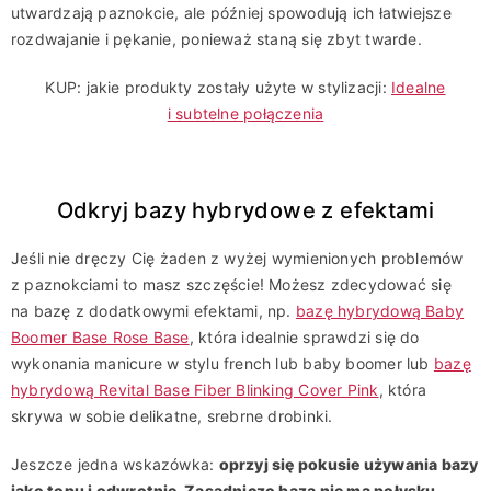
utwardzają paznokcie, ale później spowodują ich łatwiejsze
rozdwajanie i pękanie, ponieważ staną się zbyt twarde.
KUP: jakie produkty zostały użyte w stylizacji:
Idealne
i subtelne połączenia
Odkryj bazy hybrydowe z efektami
Jeśli nie dręczy Cię żaden z wyżej wymienionych problemów
z paznokciami to masz szczęście! Możesz zdecydować się
na bazę z dodatkowymi efektami, np.
bazę hybrydową Baby
Boomer Base Rose Base
, która idealnie sprawdzi się do
wykonania manicure w stylu french lub baby boomer lub
bazę
hybrydową Revital Base Fiber Blinking Cover Pink
, która
skrywa w sobie delikatne, srebrne drobinki.
Jeszcze jedna wskazówka:
oprzyj się pokusie używania bazy
jako topu i odwrotnie. Zasadniczo baza nie ma połysku