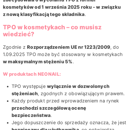
kosmetyków od 1 września 2025 roku - w związku
z nową klasyfikacją tego składnika
.
TPO w kosmetykach – co musisz
wiedzieć?
Zgodnie z
Rozporządzeniem UE nr 1223/2009
, do
1.09.2025 TPO może być stosowany w kosmetykach
w maksymalnym stężeniu 5%
.
W produktach NEONAIL:
TPO występuje
wyłącznie w dozwolonych
stężeniach
, zgodnych z obowiązującym prawem.
Każdy produkt przed wprowadzeniem na rynek
przechodzi szczegółową ocenę
bezpieczeństwa
.
Jego dopuszczenie do sprzedaży oznacza, że jest
bezpieczny dla użytkownika
, co potwierdza