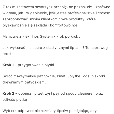
Z takim zestawem stworzysz przepiękne paznokcie
-
zarówno
w domu, jak i w gabinecie, jeśli jesteś profesjonalistką i chcesz
zaproponować swoim klientkom nowe produkty, które
błyskawicznie się
zakłada i komfortowo nosi.
Manicure z
Flexi
Tips
System
-
krok po kroku
J
ak
wykonać
manicure z
elastyczn
ymi
tips
ami
? To naprawdę
proste!
Krok 1
– przygotowanie płytki
Sk
ró
ć maksymalnie paznokcie,
zmatuj płytkę i odsuń skórki
drewnianym patyczkiem.
Krok 2
–
dobierz i
przetrzyj tipsy od spodu
cleanerem
oraz
odtłuść płytkę
Wybierz odpowiednie rozmiary tipsów pamiętając, aby