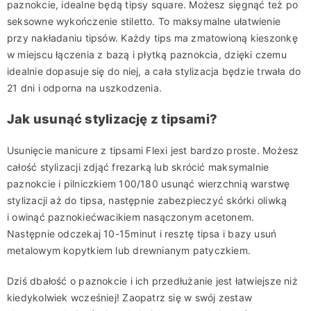
paznokcie, idealne będą
tipsy
square
. Możesz sięgnąć też po
seksowne wykończenie
stiletto
. To maksymalne ułatwienie
przy nakładaniu tipsów.
Każdy
tips
ma zmatowioną kieszonkę
w miejscu łączenia z bazą i płytką paznokcia
,
dzięki czemu
idealnie dopasuje się do niej, a cała stylizacja bę
dzie trwała do
21 dni i odporna na uszkodzenia.
Jak usunąć stylizację z tipsami?
Usunięcie manicure z tipsami
Flexi
jest bardzo proste. Możesz
całość stylizacji
zdjąć
frezarką lub
skrócić maksymalnie
paznokcie i
pilniczkiem 100/180 usunąć wierzchnią warstwę
stylizacji aż do
tipsa
, następnie zabezpieczyć skórki oliwką
i owinąć
paznokieć
wacikiem nasączonym
acetonem
.
Następnie odczekaj 10-15minut i resztę
tipsa
i bazy usuń
metalowym kopytkiem lub drewnianym patyczkiem.
Dziś dbałość o paznokcie i ich przedłużanie jest łatwiejsze niż
kiedykolwiek wcześniej! Zaopatrz się w swój zestaw