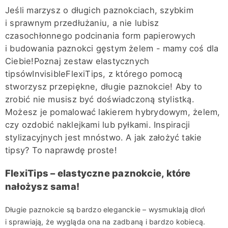
Jeśli
marzysz o
długich
paznokci
ach
,
szybkim
i sprawnym przedłużaniu
,
a nie lubisz
czasochłonnego podcinania form
papierowych
i budowani
a
paznokci gęstym żelem
- mamy coś dla
Ciebie!
Poznaj
zestaw elastycznych
tipsów
I
nvisible
F
lexi
T
ips
,
z którego pomocą
stworzysz przepiękne, długie
paznokcie
!
Aby
to
zrobić
nie musisz być doświadczoną stylistką.
M
ożesz
je
pomalować
lakierem hybrydowym, żelem,
czy ozdobić
naklejkami
lub
pyłkami. Inspiracji
stylizacyjnych jest mnóstwo. A jak założyć takie
tipsy? To naprawdę proste!
Flexi
Tips
– elastyczne paznokcie, które
na
łożysz sama!
Długie paznokcie są bardzo eleganckie – wysmuklają dłoń
i sprawiają, że wygląda ona na zadbaną i bardzo kobiecą.