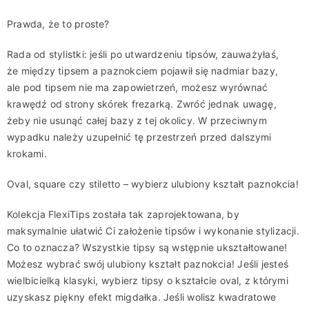
Prawda, że to proste?
Rada od stylistki: jeśli po utwardzeniu ti
psów, zauważyłaś,
że między
tipsem
a paznokciem pojawił się nadmiar bazy,
ale pod
tipsem
nie ma zapowietrzeń, możesz wyrównać
krawędź od strony skórek frezarką.
Zwróć jednak uwagę,
żeby nie usunąć całej bazy z tej okolicy. W przeciwnym
wypadku
należy uzupełnić tę przestrzeń przed dalszymi
krokami.
Oval
,
square
czy
stiletto
– wybierz ulubiony kształt paznokcia!
Kolekcja
Flexi
Tips
została tak zaprojektowana, by
maksymalnie ułatwić Ci założenie tipsów i
wykonanie stylizacji
.
Co to oznacza?
Wszystkie tipsy są wstępnie ukształtowane!
M
ożesz wybrać swój ulubiony kształt paznokcia!
Jeśli jesteś
wielbicielką klasyki, wybierz tipsy o kształcie
oval
, z którymi
uzyskasz piękny efekt migdałka. Jeśli wolisz kwadratowe