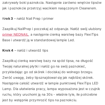
zakrywały boki paznokcia. Następnie zaró
w
no wnętrze tipsów
jak i paznokcie przetrzyj wacikiem nasączonym
C
leanerem
.
K
rok 3
– nałóż
Nail
Prep
i
primer
Zaaplikuj
Nail
Prep
i poczekaj aż odparuje.
Nałóż
swój ulubiony
primer
NEONAIL
,
a następnie
cienką warstwę bazy
Flexi
Tips
Base
i utwardź ją w standardowej lampie Led
.
Krok 4
–
nałóż i utwardź
tips
Zaaplikuj
cienką warstwę bazy na spód
tipsa
,
na długość
Twojej naturalnej
płytki
i
nałóż
go na swój paznokieć,
przykładając go od skórek i dociskaj do wolnego brzegu.
Zwróć uwagę, żeby
tips
znajdował się jak najbliżej skórek.
Następnie całość
utwardź
w
lampie punktowej
Flexi
Tips
LED
Lamp
.
Dla ułatwienia pracy, lampa wyposażona jest w czujnik
ruchu, który uruchomi ją na 30s -
właśnie
tyle, ile potrzebne
jest
by wstępnie przymrozić
tips
na paznokciu.