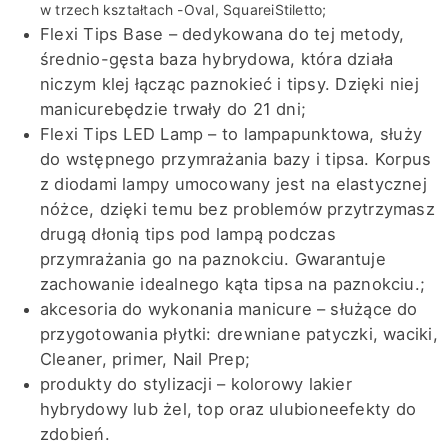
w trzech kształtach
-
Oval
,
Square
i
Stiletto
;
Flexi
Tips
Base
–
dedykowana
do tej metody
,
średnio-gęsta
baza hybrydowa,
która działa
niczym klej łącząc paznokieć i tipsy. D
zięki
niej
manicure
będzie trwały do 21 dni
;
Flexi
Tips
LED Lamp
– to lampa
punktowa,
służy
do wstępnego
przymrażania
bazy i
tipsa
. Korpus
z diodami lampy umocowany jest na
elastycznej
nóżce, dzięki temu bez problemów przytrzymasz
drugą dłonią
tips
pod lampą
p
odczas
przymrażania
go na paznokciu. Gwarantuje
zachowanie idealnego kąta
tipsa
na paznokciu
.;
akcesoria do wykonania manicure – służące do
przygotowania płytki
: drewniane patyczki, waciki,
C
leaner
,
primer
,
Nail
Prep
;
produkty
do stylizacji –
kolorowy
lakier
hybrydowy
lub
żel
, top
oraz
ulubione
efekty do
zdobień
.