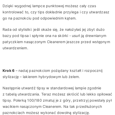
Dzięki wygodnej lampce punktowej możesz cały czas
kontrolować to, czy
tips
dokładnie przylega i czy utwardzasz
go
na paznokciu pod odpowiednim kątem.
Rada od stylistki:
jeśli okaże się, że nałożyłaś
jej
zbyt dużo
bazy
pod
tipsa
i spłynie ona na skórki - usuń ją drewnianym
patyczkiem nasączonym
Cleanerem
jeszcze przed wstępnym
utwardzeniem.
Krok 6
– nadaj paznokciom pożądany kształt i rozpocznij
stylizację – lakierem hybrydowym lub żelem.
Następnie utwardź tipsy w standardowej lampie zgodnie
z tabelą utwardzania.
Teraz możesz
skrócić lub lekko opiłować
tipsy.
Polerk
ą
100/180 zmatuj je z góry, przetrzyj
powstały
pył
wacikiem nasączonym
C
leanerem
.
Na
tak przedłuż
onych
paznokciach możesz wykonać dowolną stylizację.