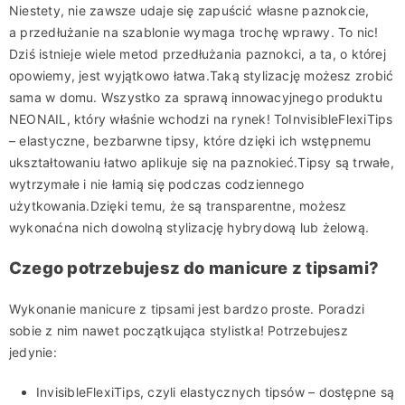
Niestety
,
nie zawsze udaje się zapuścić własne paznokcie
,
a przedłużanie na szablonie wymaga trochę wprawy
. To nic!
Dziś istnieje wiele metod przedłużania paznokci, a ta, o której
opowiemy, jest wyjątkowo łatwa
.
Taką stylizację m
ożesz zrobić
sama
w domu. Wszystko za sprawą innowacyjnego produktu
NEONAIL, który właśnie wchodzi na rynek! To
Invisible
Flexi
Tips
– elastyczne
,
bezba
rwne
tipsy, które dzięki
ich
wstępnemu
ukształtowaniu
łatwo
aplikuje
się na paznokieć
.
Tipsy są trwałe
,
wytrzymałe
i
nie łamią się
podczas codziennego
użytkowania
.
Dzięki temu, że są transparentne,
możesz
wykonać
na nich dowolną stylizację hybrydową lub żelową.
Czego potrzebujesz do
manicure z tipsami
?
Wykonanie manicure z tipsami
jest bardzo proste. Poradzi
sobie z nim nawet początkująca stylistka! Potrzebujesz
jedynie:
Invisible
Flexi
Tips
, czyli
elastycznych tipsów – dostępne są