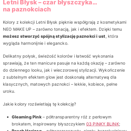
Letni Błysk – czar błyszczyka…
na paznokciach
Kolory z kolekcji Letni Błysk pięknie współgrają z kosmetykami
NEO MAKE UP – zarówno tonacją, jak i efektem. Dzięki temu
możesz stworzyć spójną stylizację paznokci i ust
, która
wygląda harmonijnie i elegancko.
Delikatny połysk, świeżość kolorów i łatwość wykonania
sprawiają, że ten manicure pasuje na każdą okazję – zarówno
do dziennego looku, jak i wieczorowej stylizacji. Wykończenie
z subtelnym efektem glow jest doskonałą alternatywą dla
klasycznych, matowych paznokci – lekkie, kobiece, pełne
uroku.
Jakie kolory rozświetlają tę kolekcję?
Gleaming Pink
– półtransparentny róż z perłowym
brokatem, inspirowany błyszczykiem
03 PINKY BLINK
;
Peach Horizon
– półprzezroczysty, ciepły, brzoskwiniowy