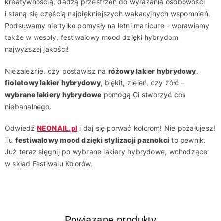
kreatywnością, dadzą przestrzeń do wyrażania osobowości
i staną się częścią najpiękniejszych wakacyjnych wspomnień.
Podsuwamy nie tylko pomysły na letni manicure - wprawiamy
także w wesoły, festiwalowy mood dzięki hybrydom
najwyższej jakości!
Niezależnie, czy postawisz na
różowy lakier hybrydowy
,
fioletowy lakier hybrydowy
, błękit, zieleń, czy żółć –
wybrane lakiery hybrydowe
pomogą Ci stworzyć coś
niebanalnego.
Odwiedź
NEONAIL.pl
i daj się porwać kolorom! Nie pożałujesz!
Tu
festiwalowy mood dzięki stylizacji paznokci
to pewnik.
Już teraz sięgnij po wybrane lakiery hybrydowe, wchodzące
w skład Festiwalu Kolorów.
Powiązane produkty