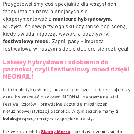
Przygotowaliśmy coś specjalnie dla wszystkich
fanek letnich barw, niebojących się
eksperymentować z
manicure hybrydowym
.
Muzyka, śpiewy przy ognisku czy tańce pod sceną,
kiedy światła migoczą, wywołują pozytywny,
festiwalowy mood
. Zapnij pasy - impreza
festiwalowa w naszym sklepie dopiero się rozkręca!
Lakiery hybrydowe i zdobienia do
paznokci, czyli festiwalowy mood dzięki
NEONAIL!
Lato to nie tylko słońce, muzyka i podróże – to także najlepszy
czas, by zaszaleć z kolorem! NEONAIL zaprasza na letni
Festiwal Kolorów - prawdziwą ucztę dla miłośniczek
nietuzinkowej stylizacji paznokci. W tym sezonie mamy
2
kolekcje
wpisujące się w najgorętsze trendy.
Pierwsza z nich to
Skarby Morza
- już dziś przenieś się do