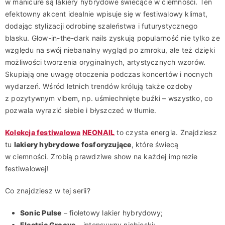
w manicure są lakiery hybrydowe świecące w ciemności. Ten
efektowny akcent idealnie wpisuje się w festiwalowy klimat,
dodając stylizacji odrobinę szaleństwa i futurystycznego
blasku. Glow-in-the-dark nails zyskują popularność nie tylko ze
względu na swój niebanalny wygląd po zmroku, ale też dzięki
możliwości tworzenia oryginalnych, artystycznych wzorów.
Skupiają one uwagę otoczenia podczas koncertów i nocnych
wydarzeń. Wśród letnich trendów królują także ozdoby
z pozytywnym vibem, np. uśmiechnięte buźki – wszystko, co
pozwala wyrazić siebie i błyszczeć w tłumie.
Kolekcja festiwalowa
NEONAIL
to czysta energia. Znajdziesz
tu
lakiery hybrydowe fosforyzujące
, które świecą
w ciemności. Zrobią prawdziwe show na każdej imprezie
festiwalowej!
Co znajdziesz w tej serii?
Sonic Pulse
– fioletowy lakier hybrydowy;
Electric Groove
– intensywny niebieski;