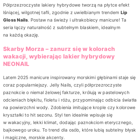
Półprzezroczyste lakiery hybrydowe tworzą na płytce efekt
lśniącej, wilgotnej tafli, zgodnie z uwielbianym trendem
Lip
Gloss Nails
. Postaw na świeży i ultrakobiecy manicure! Ta
seria łączy naturalność z subtelnym blaskiem, idealnym
na każdą okazję.
Skarby Morza – zanurz się w kolorach
wakacji, wybierając lakier hybrydowy
NEONAIL
Latem 2025 manicure inspirowany morskimi głębinami staje się
coraz popularniejszy. Jelly Nails, czyli półprzezroczyste
paznokcie o niemal żelowej fakturze, królują w pastelowych
odcieniach błękitu, fioletu i różu, przypominając odbicia światła
na powierzchni wody. Zdobienia imitujące krople czy kolorowe
kryształki to hit sezonu. Styl ten idealnie wpisuje się
w wakacyjny, lekki klimat, dodając paznokciom eterycznego,
bajkowego uroku. To trend dla osób, które lubią subtelny błysk
i magiczne, morskie akcenty.