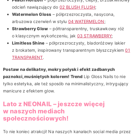
odcień nawiązujący do
02 BLUSH FLUSH
;
Watermelon Gloss
– półprzezroczysta, nasycona,
arbuzowa czerwień w stylu
04 WATERMELON
;
Strawberry Glow
– półtransparentny, truskawkowy róż
o klasycznym wykończeniu, jak
03 STRAWBERRY
;
Limitless Shine
– półprzezroczysty, bladoróżowy lakier
z brokatem, inspirowany transparentnym błyszczykiem
01
TRANSPARENT
.
Postaw na delikatny, mokry połysk i efekt zadbanych
paznokci, muśniętych kolorem! Trend
Lip Gloss Nails to nie
tylko estetyka, ale też sposób na minimalistyczny, intrygujący
manicure z efektem glow.
Lato z NEONAIL – jeszcze więcej
w naszych mediach
społecznościowych!
To nie koniec atrakcji! Na naszych kanałach social media przez