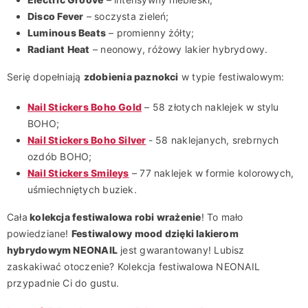
Disco Fever
– soczysta zieleń;
Luminous Beats
– promienny żółty;
Radiant Heat
– neonowy, różowy lakier hybrydowy.
Serię dopełniają
zdobienia paznokci
w typie festiwalowym:
Nail Stickers Boho Gold
– 58 złotych naklejek w stylu
BOHO;
Nail Stickers Boho Silver
- 58 naklejanych, srebrnych
ozdób BOHO;
Nail Stickers Smileys
– 77 naklejek w formie kolorowych,
uśmiechniętych buziek.
Cała
kolekcja festiwalowa robi wrażenie
! To mało
powiedziane!
Festiwalowy mood dzięki lakierom
hybrydowym NEONAIL
jest gwarantowany! Lubisz
zaskakiwać otoczenie? Kolekcja festiwalowa NEONAIL
przypadnie Ci do gustu.