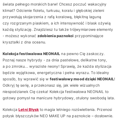
świata pełnego morskich barw! Chcesz poczuć wakacyjny
klimat? Odcienie fioletu, turkusu, koralu i głębokiej zieleni
przywołują skojarzenia z rafą koralową, błękitną laguną
czy rozgrzanym piaskiem, a ich intensywność i blask ożywią
każdą stylizację. Znajdziesz tu także trójwymiarowe elementy
- możesz wykonać
zdobienia paznokci
przypominające
kryształki z dna oceanu.
Kolekcja festiwalowa
NEONAIL
na pewno Cię zaskoczy.
Poznaj nasze hybrydy - za dnia pastelowe, delikatne tony,
a po zmroku... wyraziste neony! Sprawią, że każda stylizacja
będzie wyjątkowa, energetyczna i pełna wyrazu. To idealny
sposób, by wprawić się w
festiwalowy mood dzięki NEONAIL
!
Odkryj tę serię, a przekonasz się, jak wiele wizualnych
niespodzianek Cię czeka! Kolekcja festiwalowa NEONAIL to
gotowy pomysł na manicure hybrydowy, otulony swobodą lata.
Kolekcja
Letni Błysk
to magia letniego rozświetlenia. Przenosi
połysk błyszczyków NEO MAKE UP na paznokcie – dosłownie.