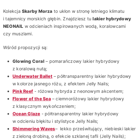
Kolekcja
Skarby Morza
to ukłon w stronę letniego klimatu
i tajemnicy morskich głębin. Znajdziesz tu
lakier hybrydowy
NEONAIL
w odcieniach inspirowanych wodą, koralowcami
czy muszlami.
Wśród propozycji są:
Glowing Coral
– pomarańczowy lakier hybrydowy
z koralową nutą;
Underwater Ballet
– półtransparentny lakier hybrydowy
w kolorze jasnego różu, z efektem Jelly Nails;
Pink Reef
- różowa hybryda z neonowym akcentem;
Flower of the Sea
– ciemnoróżowy lakier hybrydowy
z klasycznym wykończeniem;
Ocean Glaze
- półtransparentny lakier hybrydowy
w odcieniu błękitu i stylistyce Jelly Nails;
Shimmering Waves
– lekko prześwitujący, niebieski lakier
z zieloną drobiną, o efekcie szklanej tafli (Jelly Nails);