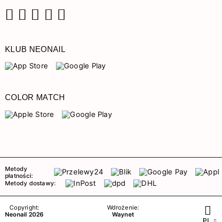
Facebook
Instagram
Pinterest
YouTube
TikTok
KLUB NEONAIL
COLOR MATCH
Metody
płatności:
Metody dostawy:
Copyright:
Wdrożenie:
Neonail 2026
Waynet
PL