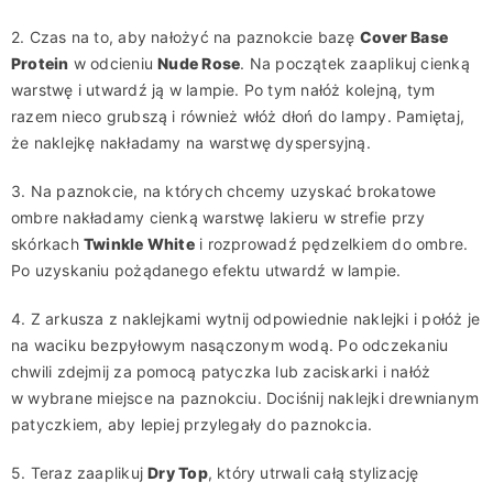
2. Czas na to, aby nałożyć na paznokcie bazę
Cover Base
Protein
w odcieniu
Nude Rose
. Na początek zaaplikuj cienką
warstwę i utwardź ją w lampie. Po tym nałóż kolejną, tym
razem nieco grubszą i również włóż dłoń do lampy. Pamiętaj,
że naklejkę nakładamy na warstwę dyspersyjną.
3. Na paznokcie, na których chcemy uzyskać brokatowe
ombre nakładamy cienką warstwę lakieru w strefie przy
skórkach
Twinkle White
i rozprowadź pędzelkiem do ombre.
Po uzyskaniu pożądanego efektu utwardź w lampie.
4. Z arkusza z naklejkami wytnij odpowiednie naklejki i połóż je
na waciku bezpyłowym nasączonym wodą. Po odczekaniu
chwili zdejmij za pomocą patyczka lub zaciskarki i nałóż
w wybrane miejsce na paznokciu. Dociśnij naklejki drewnianym
patyczkiem, aby lepiej przylegały do paznokcia.
5. Teraz zaaplikuj
Dry Top
, który utrwali całą stylizację