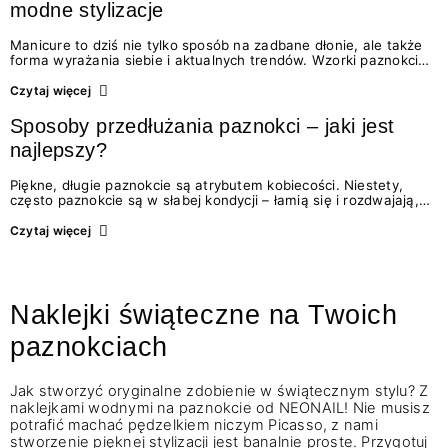
modne stylizacje
Manicure to dziś nie tylko sposób na zadbane dłonie, ale także
forma wyrażania siebie i aktualnych trendów. Wzorki paznokci
cieszą się ogromną popularnością, ponieważ pozwalają
na kreatywność i dopasowanie stylizacji do okazji, pory roku
Czytaj więcej
czy nastroju.…
Sposoby przedłużania paznokci – jaki jest
najlepszy?
Piękne, długie paznokcie są atrybutem kobiecości. Niestety,
często paznokcie są w słabej kondycji – łamią się i rozdwajają,
a ich zapuszczenie bywa kłopotliwe. Na szczęście dostępne są
produkty, które nie tylko wzmacniają płytkę, ale także
Czytaj więcej
przedłużają…
Naklejki świąteczne na Twoich
paznokciach
Jak stworzyć oryginalne zdobienie w świątecznym stylu? Z
naklejkami wodnymi na paznokcie od NEONAIL! Nie musisz
potrafić machać pędzelkiem niczym Picasso, z nami
stworzenie pięknej stylizacji jest banalnie proste. Przygotuj