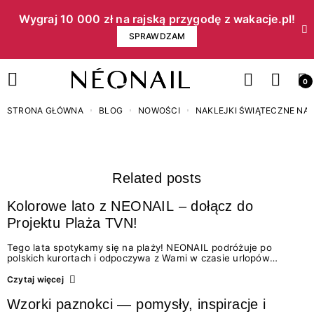
Wygraj 10 000 zł na rajską przygodę z wakacje.pl!​
SPRAWDZAM
0
STRONA GŁÓWNA
BLOG
NOWOŚCI
NAKLEJKI ŚWIĄTECZNE NA
Related posts
Kolorowe lato z NEONAIL – dołącz do
Projektu Plaża TVN!
Tego lata spotykamy się na plaży! NEONAIL podróżuje po
polskich kurortach i odpoczywa z Wami w czasie urlopów
w ramach lubianego Projektu Plaża! Odwiedźcie nas, poznajcie
nowe produkty i wypróbujcie nowe odsłony dobrze już znanych.
Czytaj więcej
Chodźcie na plażę! …
Wzorki paznokci — pomysły, inspiracje i