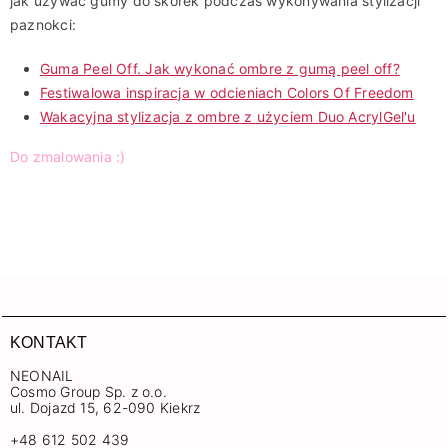
jak używać gumy do skórek podczas wykonywania stylizacji
paznokci:
Guma Peel Off. Jak wykonać ombre z gumą peel off?
Festiwalowa inspiracja w odcieniach Colors Of Freedom
Wakacyjna stylizacja z ombre z użyciem Duo AcrylGel'u
Do zmalowania :)
KONTAKT
NEONAIL
Cosmo Group Sp. z o.o.
ul. Dojazd 15, 62-090 Kiekrz
+48 612 502 439