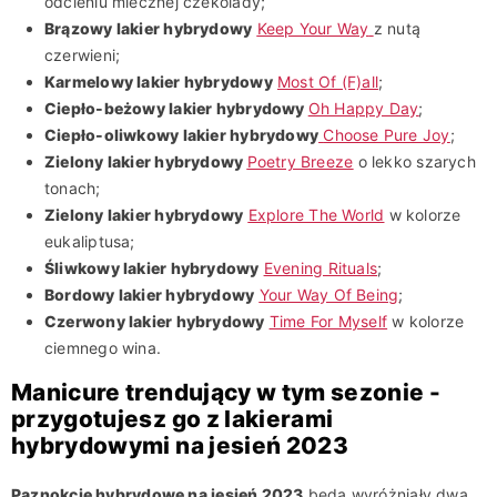
odcieniu mlecznej czekolady;
Brązowy lakier hybrydowy
Keep Your Way
z nutą
czerwieni;
Karmelowy lakier hybrydowy
Most Of (F)all
;
Ciepło-beżowy lakier hybrydowy
Oh Happy Day
;
Ciepło-oliwkowy lakier hybrydowy
Choose Pure Joy
;
Zielony lakier hybrydowy
Poetry Breeze
o lekko szarych
tonach;
Zielony lakier hybrydowy
Explore The World
w kolorze
eukaliptusa;
Śliwkowy lakier hybrydowy
Evening Rituals
;
Bordowy lakier hybrydowy
Your Way Of Being
;
Czerwony lakier hybrydowy
Time For Myself
w kolorze
ciemnego wina.
Manicure trendujący w tym sezonie -
przygotujesz go z lakierami
hybrydowymi na jesień 2023
Paznokcie hybrydowe na jesień 2023
będą wyróżniały dwa