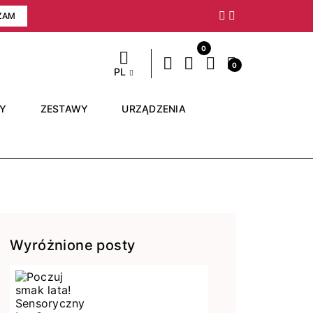
ZAM
Następny
0
0
PL
RY
ZESTAWY
URZĄDZENIA
Wyróżnione posty