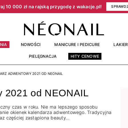
aj 10 000 zł na rajską przygodę z wakacje.pl!​
SPRAWD
NIA
NOWOŚCI
MANICURE I PEDICURE
LAKIE
PIELĘGNACJA
HITY CENOWE
ARZ ADWENTOWY 2021 OD NEONAIL
y 2021 od NEONAIL
giczny czas w roku. Nie ma lepszego sposobu
eranie okienek kalendarza adwentowego. Tradycyjna
az częściej zastąpiona beauty…