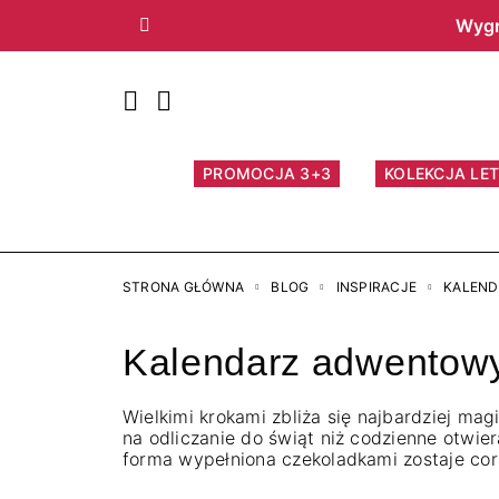
Wygr
Poprzedni
PROMOCJA 3+3
KOLEKCJA LET
STRONA GŁÓWNA
BLOG
INSPIRACJE
KALEND
Kalendarz adwentow
Wielkimi krokami zbliża się najbardziej ma
na odliczanie do świąt niż codzienne otwi
forma wypełniona czekoladkami zostaje cor