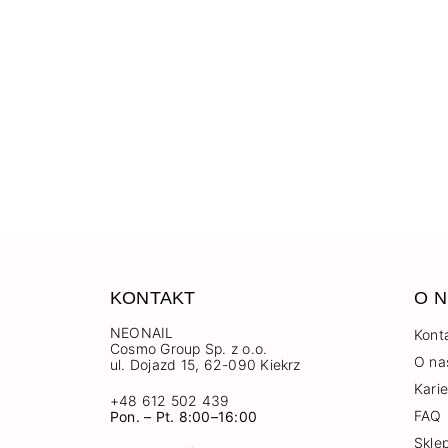
KONTAKT
O N
NEONAIL
Kont
Cosmo Group Sp. z o.o.
O na
ul. Dojazd 15, 62-090 Kiekrz
Kari
+48 612 502 439
FAQ
Pon. – Pt. 8:00–16:00
Skle