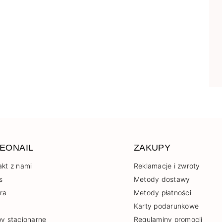
EONAIL
ZAKUPY
akt z nami
Reklamacje i zwroty
s
Metody dostawy
era
Metody płatności
Karty podarunkowe
py stacjonarne
Regulaminy promocji