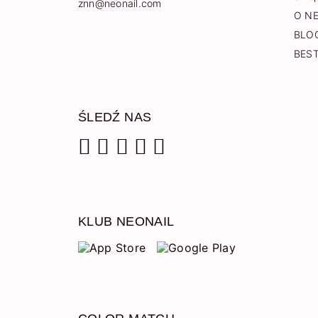
znn@neonail.com
O N
BLO
BES
ŚLEDŹ NAS
Facebook
Instagram
Pinterest
YouTube
TikTok
KLUB NEONAIL