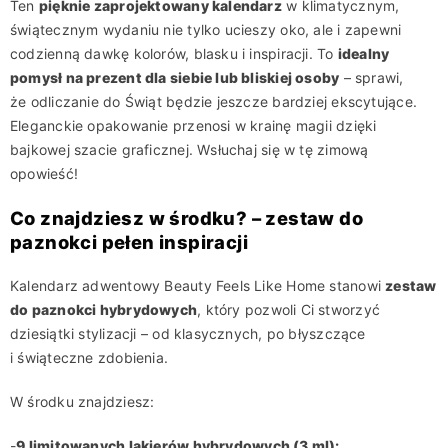
Ten
pięknie zaprojektowany kalendarz
w klimatycznym,
świątecznym wydaniu nie tylko ucieszy oko, ale i zapewni
codzienną dawkę kolorów, blasku i inspiracji. To
idealny
pomysł na prezent dla siebie lub bliskiej osoby
– sprawi,
że odliczanie do Świąt będzie jeszcze bardziej ekscytujące.
Eleganckie opakowanie przenosi w krainę magii dzięki
bajkowej szacie graficznej. Wsłuchaj się w tę zimową
opowieść!
Co znajdziesz w środku? – zestaw do
paznokci pełen inspiracji
Kalendarz adwentowy Beauty Feels Like Home stanowi
zestaw
do paznokci hybrydowych
, który pozwoli Ci stworzyć
dziesiątki stylizacji – od klasycznych, po błyszczące
i świąteczne zdobienia.
W środku znajdziesz:
-
9 limitowanych lakierów hybrydowych (3 ml):