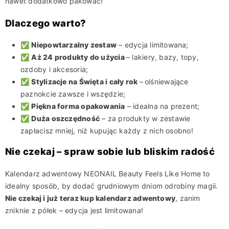
nawet dodatkowo pakować!
Dlaczego warto?
✅
Niepowtarzalny zestaw
– edycja limitowana;
✅
Aż 24 produkty do użycia
– lakiery, bazy, topy,
ozdoby i akcesoria;
✅
Stylizacje na Święta i cały rok
–
olśniewające
paznokcie zawsze i wszędzie;
✅
Piękna forma opakowania
– idealna na prezent;
✅
Duża oszczędność
– za produkty w zestawie
zapłacisz mniej, niż kupując każdy z nich osobno!
Nie czekaj – spraw sobie lub bliskim radość
Kalendarz adwentowy NEONAIL Beauty Feels Like Home to
idealny sposób, by dodać grudniowym dniom odrobiny magii.
Nie czekaj i już teraz kup kalendarz adwentowy
, zanim
zniknie z półek – edycja jest limitowana!