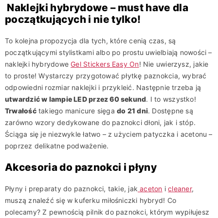
Naklejki hybrydowe – must have dla
początkujących i nie tylko!
To kolejna propozycja dla tych, które cenią czas, są
początkującymi stylistkami albo po prostu uwielbiają nowości –
naklejki hybrydowe
Gel Stickers Easy On
! Nie uwierzysz, jakie
to proste! Wystarczy przygotować płytkę paznokcia, wybrać
odpowiedni rozmiar naklejki i przykleić. Następnie trzeba ją
utwardzić w lampie LED przez 60 sekund
. I to wszystko!
Trwałość
takiego manicure sięga
do 21 dni
. Dostępne są
zarówno wzory dedykowane do paznokci dłoni, jak i stóp.
Ściąga się je niezwykle łatwo – z użyciem patyczka i acetonu –
poprzez delikatne podważenie.
Akcesoria do paznokci i płyny
Płyny i preparaty do paznokci, takie, jak
aceton
i
cleaner
,
muszą znaleźć się w kuferku miłośniczki hybryd! Co
polecamy? Z pewnością pilnik do paznokci, którym wypiłujesz