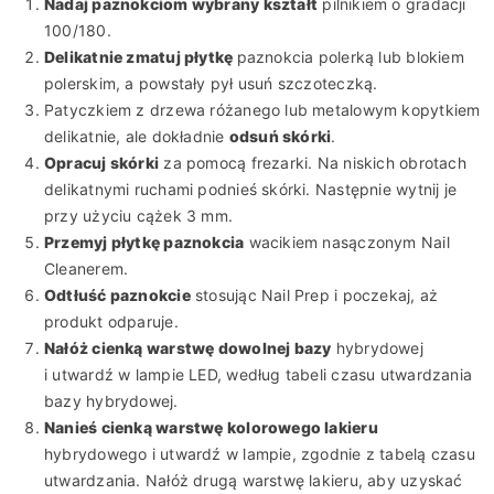
Nadaj paznokciom wybrany kształt
pilnikiem o gradacji
100/180.
Delikatnie zmatuj płytkę
paznokcia polerką lub blokiem
polerskim, a powstały pył usuń szczoteczką.
Patyczkiem z drzewa różanego lub metalowym kopytkiem
delikatnie, ale dokładnie
odsuń skórki
.
Opracuj skórki
za pomocą frezarki. Na niskich obrotach
delikatnymi ruchami podnieś skórki. Następnie wytnij je
przy użyciu cążek 3 mm.
Przemyj płytkę paznokcia
wacikiem nasączonym Nail
Cleanerem.
Odtłuść paznokcie
stosując Nail Prep i poczekaj, aż
produkt odparuje.
Nałóż cienką warstwę dowolnej bazy
hybrydowej
i utwardź w lampie LED, według tabeli czasu utwardzania
bazy hybrydowej.
Nanieś cienką warstwę kolorowego lakieru
hybrydowego i utwardź w lampie, zgodnie z tabelą czasu
utwardzania. Nałóż drugą warstwę lakieru, aby uzyskać