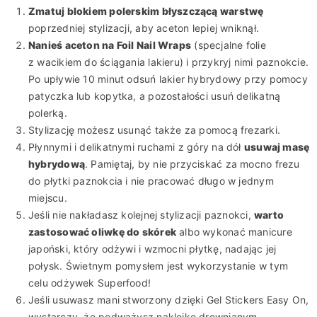
Zmatuj blokiem polerskim błyszczącą warstwę
poprzedniej stylizacji, aby aceton lepiej wniknął.
Nanieś aceton na Foil Nail Wraps
(specjalne folie
z wacikiem do ściągania lakieru) i przykryj nimi paznokcie.
Po upływie 10 minut odsuń lakier hybrydowy przy pomocy
patyczka lub kopytka, a pozostałości usuń delikatną
polerką.
Stylizację możesz usunąć także za pomocą frezarki.
Płynnymi i delikatnymi ruchami z góry na dół
usuwaj masę
hybrydową
. Pamiętaj, by nie przyciskać za mocno frezu
do płytki paznokcia i nie pracować długo w jednym
miejscu.
Jeśli nie nakładasz kolejnej stylizacji paznokci,
warto
zastosować oliwkę do skórek
albo wykonać manicure
japoński, który odżywi i wzmocni płytkę, nadając jej
połysk. Świetnym pomysłem jest wykorzystanie w tym
celu odżywek Superfood!
Jeśli usuwasz mani stworzony dzięki Gel Stickers Easy On,
wystarczy, że podważysz naklejkę drewnianym