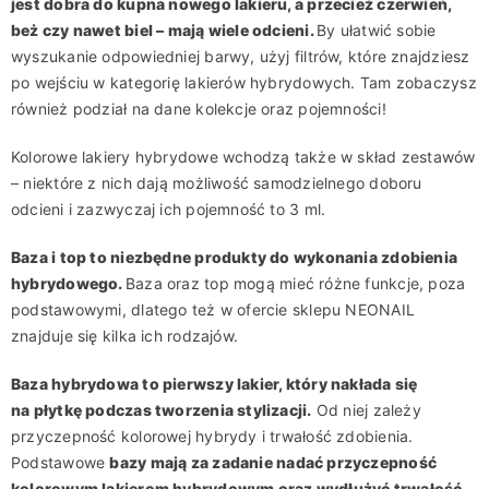
jest dobra do kupna nowego lakieru, a przecież czerwień,
beż czy nawet biel – mają wiele odcieni.
By ułatwić sobie
wyszukanie odpowiedniej barwy, użyj filtrów, które znajdziesz
po wejściu w kategorię lakierów hybrydowych. Tam zobaczysz
również podział na dane kolekcje oraz pojemności!
Kolorowe lakiery hybrydowe wchodzą także w skład zestawów
– niektóre z nich dają możliwość samodzielnego doboru
odcieni i zazwyczaj ich pojemność to 3 ml.
Baza i top to niezbędne produkty do wykonania zdobienia
hybrydowego.
Baza oraz top mogą mieć różne funkcje, poza
podstawowymi, dlatego też w ofercie sklepu NEONAIL
znajduje się kilka ich rodzajów.
Baza hybrydowa to pierwszy lakier, który nakłada się
na płytkę podczas tworzenia stylizacji.
Od niej zależy
przyczepność kolorowej hybrydy i trwałość zdobienia.
Podstawowe
bazy mają za zadanie nadać przyczepność
kolorowym lakierom hybrydowym oraz wydłużyć trwałość