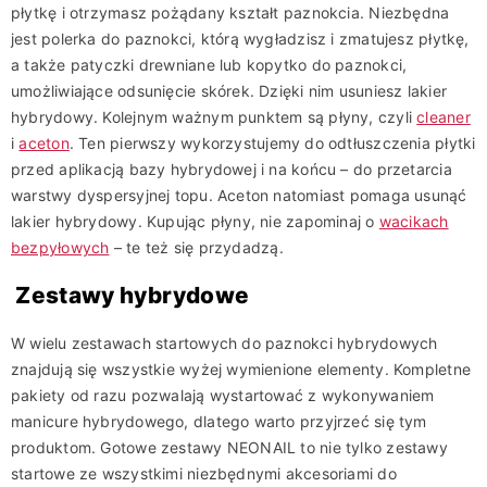
płytkę i otrzymasz pożądany kształt paznokcia. Niezbędna
jest polerka do paznokci, którą wygładzisz i zmatujesz płytkę,
a także patyczki drewniane lub kopytko do paznokci,
umożliwiające odsunięcie skórek. Dzięki nim usuniesz lakier
hybrydowy. Kolejnym ważnym punktem są płyny, czyli
cleaner
i
aceton
. Ten pierwszy wykorzystujemy do odtłuszczenia płytki
przed aplikacją bazy hybrydowej i na końcu – do przetarcia
warstwy dyspersyjnej topu. Aceton natomiast pomaga usunąć
lakier hybrydowy. Kupując płyny, nie zapominaj o
wacikach
bezpyłowych
– te też się przydadzą.
Zestawy hybrydowe
W wielu zestawach startowych do paznokci hybrydowych
znajdują się wszystkie wyżej wymienione elementy. Kompletne
pakiety od razu pozwalają wystartować z wykonywaniem
manicure hybrydowego, dlatego warto przyjrzeć się tym
produktom. Gotowe zestawy NEONAIL to nie tylko zestawy
startowe ze wszystkimi niezbędnymi akcesoriami do