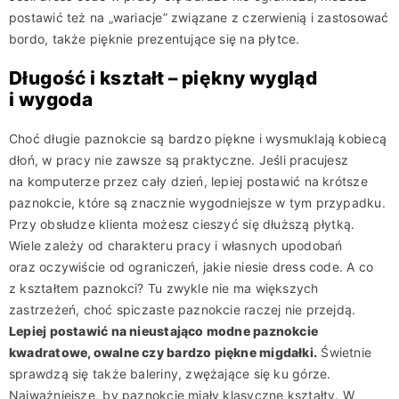
postawić też na „wariacje” związane z czerwienią i zastosować
bordo, także pięknie prezentujące się na płytce.
Długość i kształt – piękny wygląd
i wygoda
Choć długie paznokcie są bardzo piękne i wysmuklają kobiecą
dłoń, w pracy nie zawsze są praktyczne. Jeśli pracujesz
na komputerze przez cały dzień, lepiej postawić na krótsze
paznokcie, które są znacznie wygodniejsze w tym przypadku.
Przy obsłudze klienta możesz cieszyć się dłuższą płytką.
Wiele zależy od charakteru pracy i własnych upodobań
oraz oczywiście od ograniczeń, jakie niesie dress code. A co
z kształtem paznokci? Tu zwykle nie ma większych
zastrzeżeń, choć spiczaste paznokcie raczej nie przejdą.
Lepiej postawić na nieustająco modne paznokcie
kwadratowe, owalne czy bardzo piękne migdałki.
Świetnie
sprawdzą się także baleriny, zwężające się ku górze.
Najważniejsze, by paznokcie miały klasyczne kształty. W