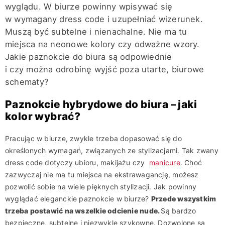
wyglądu. W biurze powinny wpisywać się
w wymagany dress code i uzupełniać wizerunek.
Muszą być subtelne i nienachalne. Nie ma tu
miejsca na neonowe kolory czy odważne wzory.
Jakie paznokcie do biura są odpowiednie
i czy można odrobinę wyjść poza utarte, biurowe
schematy?
Paznokcie hybrydowe do biura – jaki
kolor wybrać?
Pracując w biurze, zwykle trzeba dopasować się do
określonych wymagań, związanych ze stylizacjami. Tak zwany
dress code dotyczy ubioru, makijażu czy
manicure
. Choć
zazwyczaj nie ma tu miejsca na ekstrawagancję, możesz
pozwolić sobie na wiele pięknych stylizacji. Jak powinny
wyglądać eleganckie paznokcie w biurze?
Przede wszystkim
trzeba postawić na wszelkie odcienie nude.
Są bardzo
bezpieczne, subtelne i niezwykle szykowne. Dozwolone są