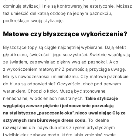
dominują stylizacji i nie są kontrowersyjne estetycznie. Możesz
też umieścić delikatną ozdobę na jednym paznokciu,
podkreślając swoją stylizację.
Matowe czy błyszczące wykończenie?
Błyszczące topy są ciągle najchętniej wybierane. Dają efekt
głębi koloru, świeżości i jego soczystości. Świetnie współgrają
ze światłem, zapewniając piękny wygląd paznokci. A co
z wykończeniem matowym? Z pewnością przyciąga uwagę.
Ma rys nowoczesności i minimalizmu. Czy matowe paznokcie
do biura są odpowiednie? Oczywiście, choć pod pewnym
warunkiem. Chodzi o kolor. Muszą być stonowane,
nienachalne, w odcieniach neutralnych.
Takie stylizacje
wyglądają zawsze pięknie i jednocześnie pozwalają
na stylistyczne „puszczenie oka”, nieco uwalniając Cię ze
sztywnych ram biurowego dress codu.
To idealne
rozwiązanie dla indywidualistek z rysem artystycznym
i wielbicielek zabawy modą, które lubią zmieniać swoje