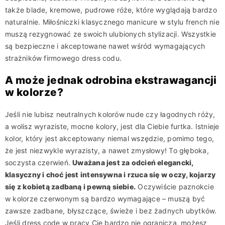
także blade, kremowe, pudrowe róże, które wyglądają bardzo
naturalnie. Miłośniczki klasycznego manicure w stylu french nie
muszą rezygnować ze swoich ulubionych stylizacji. Wszystkie
są bezpieczne i akceptowane nawet wśród wymagających
strażników firmowego dress codu.
A może jednak odrobina ekstrawagancji
w kolorze?
Jeśli nie lubisz neutralnych kolorów nude czy łagodnych róży,
a wolisz wyraziste, mocne kolory, jest dla Ciebie furtka. Istnieje
kolor, który jest akceptowany niemal wszędzie, pomimo tego,
że jest niezwykle wyrazisty, a nawet zmysłowy! To głęboka,
soczysta czerwień.
Uważana jest za odcień elegancki,
klasyczny i choć jest intensywna i rzuca się w oczy, kojarzy
się z kobietą zadbaną i pewną siebie.
Oczywiście paznokcie
w kolorze czerwonym są bardzo wymagające – muszą być
zawsze zadbane, błyszczące, świeże i bez żadnych ubytków.
Jeśli dress code w pracy Cię bardzo nie ogranicza, możesz