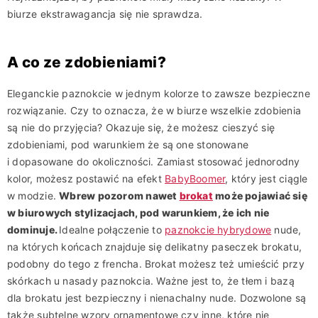
biurze ekstrawagancja się nie sprawdza.
A co ze zdobieniami?
Eleganckie paznokcie w jednym kolorze to zawsze bezpieczne
rozwiązanie. Czy to oznacza, że w biurze wszelkie zdobienia
są nie do przyjęcia? Okazuje się, że możesz cieszyć się
zdobieniami, pod warunkiem że są one stonowane
i dopasowane do okoliczności. Zamiast stosować jednorodny
kolor, możesz postawić na efekt
BabyBoomer
, który jest ciągle
w modzie.
Wbrew pozorom nawet
brokat
może pojawiać się
w biurowych stylizacjach, pod warunkiem, że ich nie
dominuje.
Idealne połączenie to
paznokcie hybrydowe
nude,
na których końcach znajduje się delikatny paseczek brokatu,
podobny do tego z frencha. Brokat możesz też umieścić przy
skórkach u nasady paznokcia. Ważne jest to, że tłem i bazą
dla brokatu jest bezpieczny i nienachalny nude. Dozwolone są
także subtelne wzory ornamentowe czy inne, które nie