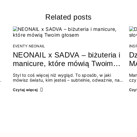
Related posts
EVENTY NEONAIL
INS
NEONAIL x SADVA – biżuteria i
D
manicure, które mówią Twoim
MA
głosem
ws
Styl to coś więcej niż wygląd. To sposób, w jaki
Mam
mówisz światu, kim jesteś – subtelnie, odważnie, na
czy
własnych zasadach. Dlatego tego lata łączymy siły:
obe
NEONAIL i marka biżuteryjna SADVA spotykają się
A c
Czytaj więcej
Czyt
we wspólnej opowieści o kobiecości, detalach…
jej
oka