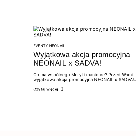
EVENTY NEONAIL
Wyjątkowa akcja promocyjna
NEONAIL x SADVA!
Co ma wspólnego Motyl i manicure? Przed Wami
wyjątkowa akcja promocyjna NEONAIL x SADVA!
Mamy fantastyczną wiadomość dla wszystkich
miłośniczek piękna i wyjątkowych detali! Marka
Czytaj więcej
NEONAIL, znana z innowacyjnych produktów do
stylizacji paznokci, połączyła…