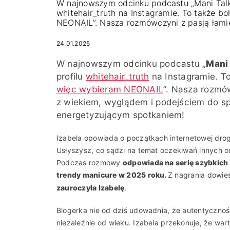
W najnowszym odcinku podcastu „Mani Talk” 
whitehair_truth na Instagramie. To także b
NEONAIL”. Nasza rozmówczyni z pasją łami
24.01.2025
W najnowszym odcinku podcastu „
Mani
profilu
whitehair_truth
na Instagramie. To
więc wybieram NEONAIL
”. Nasza rozmó
z wiekiem, wyglądem i podejściem do spe
energetyzującym spotkaniem!
Izabela opowiada o początkach internetowej drog
Usłyszysz, co sądzi na temat oczekiwań innych o
Podczas rozmowy
odpowiada na serię szybkich p
trendy manicure w 2025 roku.
Z nagrania dowie
zauroczyła Izabelę
.
Blogerka nie od dziś udowadnia, że autentycznoś
niezależnie od wieku. Izabela przekonuje, że war