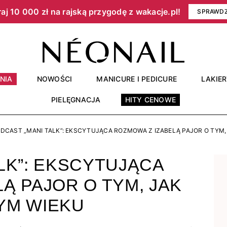
aj 10 000 zł na rajską przygodę z wakacje.pl!​
SPRAWD
NIA
NOWOŚCI
MANICURE I PEDICURE
LAKIE
PIELĘGNACJA
HITY CENOWE
DCAST „MANI TALK”: EKSCYTUJĄCA ROZMOWA Z IZABELĄ PAJOR O TYM,
LK”: EKSCYTUJĄCA
Ą PAJOR O TYM, JAK
YM WIEKU