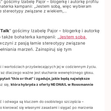
gościmy Izabelę Pajor – blogerkę i autorkę profilu
ohaterka kampanii: „Jestem sobą, więc wybieram
e stereotypy związane z wiekiem,…
 Talk
” gościmy Izabelę Pajor – blogerkę i autorkę
 także bohaterka kampanii: „
Jestem sobą,
wczyni z pasją łamie stereotypy związane
łniania marzeń. Zainspiruj się tym
i i wartościach przyświecających jej w codziennym życiu.
raz dlaczego ważne jest słuchanie wewnętrznego głosu.
ytań "this or that" i zgaduje, jakie będą największe
sz się,
która hybryda z oferty NEONAIL w Rossmannie
ć i odwaga są kluczem do osobistego szczęścia –
to kierować się własnymi zasadami i sięgać po marzenia