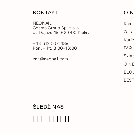
KONTAKT
O N
NEONAIL
Kont
Cosmo Group Sp. z o.o.
O na
ul. Dojazd 15, 62-090 Kiekrz
Kari
+48 612 502 439
FAQ
Pon. – Pt. 8:00–16:00
Skle
znn@neonail.com
O N
BLO
BES
ŚLEDŹ NAS
Facebook
Instagram
Pinterest
YouTube
TikTok