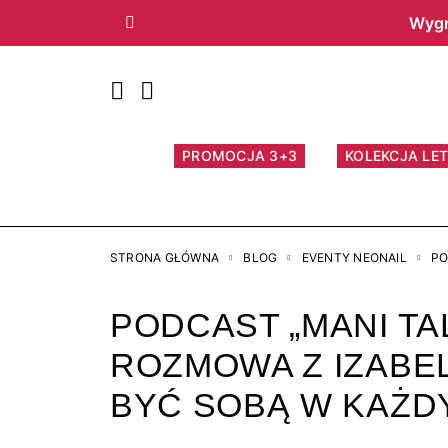
Wygr
Poprzedni
PROMOCJA 3+3
KOLEKCJA LET
STRONA GŁÓWNA
BLOG
EVENTY NEONAIL
PO
PODCAST „MANI TA
ROZMOWA Z IZABEL
BYĆ SOBĄ W KAŻD