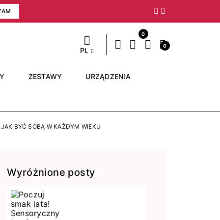
ZAM
Następny
0
0
PL
RY
ZESTAWY
URZĄDZENIA
 JAK BYĆ SOBĄ W KAŻDYM WIEKU
Wyróżnione posty