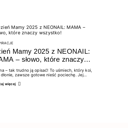
PIRACJE
zień Mamy 2025 z NEONAIL:
MA – słowo, które znaczy
zystko!
a – tak trudno ją opisać! To uśmiech, który koi,
 dłonie, zawsze gotowe nieść pociechę. Jej
cność buduje poczucie bezpieczeństwa i miłości.
zym dla Ciebie jest słowo „mama”? Za co chcesz
aj więcej
 podziękować – dziś, teraz? Z NEONAIL masz
zję…