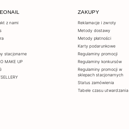
EONAIL
ZAKUPY
akt z nami
Reklamacje i zwroty
s
Metody dostawy
era
Metody płatności
Karty podarunkowe
py stacjonarne
Regulaminy promocji
EO MAKE UP
Regulaminy konkursów
G
Regulaminy promocji w
sklepach stacjonarnych
TSELLERY
Status zamówienia
Tabele czasu utwardzania