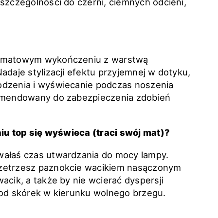
szczególności do czerni, ciemnych odcieni,
o matowym wykończeniu z warstwą
adaje stylizacji efektu przyjemnej w dotyku,
odzenia i wyświecanie podczas noszenia
komendowany do zabezpieczenia zdobień
eniu top się wyświeca (traci swój mat)?
wałaś czas utwardzania do mocy lampy.
rzetrzesz paznokcie wacikiem nasączonym
acik, a także by nie wcierać dyspersji
 od skórek w kierunku wolnego brzegu.