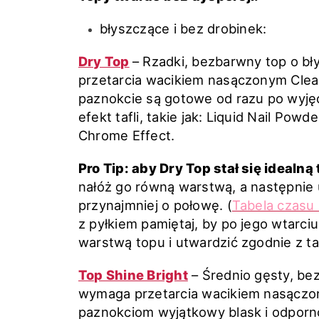
błyszczące i bez drobinek:
Dry Top
– Rzadki, bezbarwny top o b
przetarcia wacikiem nasączonym Clea
paznokcie są gotowe od razu po wyjęci
efekt tafli, takie jak: Liquid Nail Powde
Chrome Effect.
Pro Tip: aby Dry Top stał się idealną 
nałóż go równą warstwą, a następni
przynajmniej o połowę. (
Tabela czasu
z pyłkiem pamiętaj, by po jego wtarciu
warstwą topu i utwardzić zgodnie z ta
Top Shine Bright
– Średnio gęsty, be
wymaga przetarcia wacikiem nasączo
paznokciom wyjątkowy blask i odporn