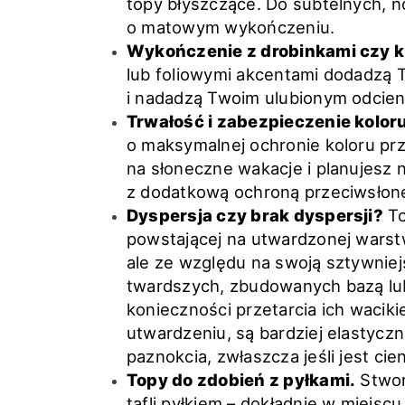
topy błyszczące. Do subtelnych, n
o matowym wykończeniu.
Wykończenie z drobinkami czy 
lub foliowymi akcentami dodadzą
i nadadzą Twoim ulubionym odcien
Trwałość i zabezpieczenie kolor
o maksymalnej ochronie koloru pr
na słoneczne wakacje i planujesz
z dodatkową ochroną przeciwsłon
Dyspersja czy brak dyspersji?
To
powstającej na utwardzonej warstw
ale ze względu na swoją sztywniej
twardszych, zbudowanych bazą lub
konieczności przetarcia ich waci
utwardzeniu, są bardziej elastyczne
paznokcia, zwłaszcza jeśli jest cien
Topy do zdobień z pyłkami.
Stworz
tafli pyłkiem – dokładnie w miejsc