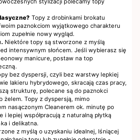
owoczesnych stylizacji polecamy topy
klasyczne?
Topy z drobinkami brokatu
 Twoim paznokciom wyjątkowego charakteru
iom zupełnie nowy wygląd.
u.
Niektóre topy są stworzone z myślą
zed intensywnym słońcem. Jeśli wybierasz się
 neonowy manicure, postaw na top
eczną.
py bez dyspersji, czyli bez warstwy lepkiej
ie lakieru hybrydowego, skracają czas pracy,
szą strukturę, polecane są do paznokci
 żelem. Topy z dyspersją, mimo
kiem nasączonym Cleanerem ok. minutę po
 i lepiej współpracują z naturalną płytką
ka i delikatna.
one z myślą o uzyskaniu idealnej, lśniącej
u nałożenia topu lub zupełnie odwrotnie -