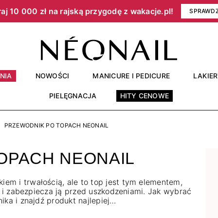
aj 10 000 zł na rajską przygodę z wakacje.pl!​
SPRAWD
NIA
NOWOŚCI
MANICURE I PEDICURE
LAKIE
PIELĘGNACJA
HITY CENOWE
PRZEWODNIK PO TOPACH NEONAIL
OPACH NEONAIL
m i trwałością, ale to top jest tym elementem,
ji i zabezpiecza ją przed uszkodzeniami. Jak wybrać
ika i znajdź produkt najlepiej…