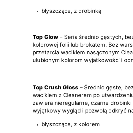
błyszczące, z drobinką
Top Glow
– Seria średnio gęstych, b
kolorowej folii lub brokatem. Bez war
przetarcia wacikiem nasączonym Cle
ulubionym kolorom wyjątkowości i odm
Top Crush Gloss
– Średnio gęste, b
wacikiem z Cleanerem po utwardzeniu
zawiera nieregularne, czarne drobinki a
wyjątkowy wygląd i pozwolą odkryć na
błyszczące, z kolorem