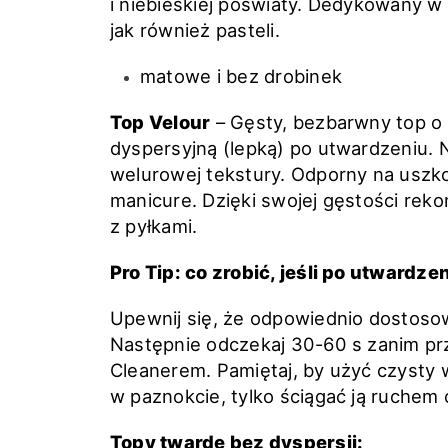
i niebieskiej poświaty. Dedykowany w 
jak również pasteli.
matowe i bez drobinek
Top Velour
– Gęsty, bezbarwny top 
dyspersyjną (lepką) po utwardzeniu. N
welurowej tekstury. Odporny na uszk
manicure. Dzięki swojej gęstości re
z pyłkami.
Pro Tip: co zrobić, jeśli po utwardz
Upewnij się, że odpowiednio dostoso
Następnie odczekaj 30-60 s zanim p
Cleanerem. Pamiętaj, by użyć czysty w
w paznokcie, tylko ściągać ją ruchem
Topy twarde bez dyspersji: