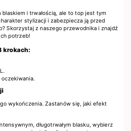
askiem i trwałością, ale to top jest tym
arakter stylizacji i zabezpiecza ją przed
p? Skorzystaj z naszego przewodnika i znajdź
ich potrzeb!
3 krokach:
L.
 oczekiwania.
ji
o wykończenia. Zastanów się, jaki efekt
:
 intensywnym, długotrwałym blasku, wybierz