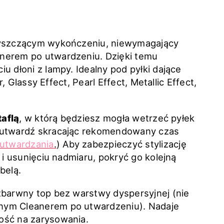
łyszczącym wykończeniu, niewymagający
nerem po utwardzeniu. Dzięki temu
u dłoni z lampy. Idealny pod pyłki dające
r, Glassy Effect, Pearl Effect, Metallic Effect,
taflą
, w którą będziesz mogła wetrzeć pyłek
e utwardź skracając rekomendowany czas
 utwardzania
.
) Aby zabezpieczyć stylizację
 i usunięciu nadmiaru, pokryć go kolejną
belą.
zbarwny top bez warstwy dyspersyjnej (nie
nym Cleanerem po utwardzeniu). Nadaje
ość na zarysowania.