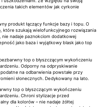
i i uszkodzeniami. Ze względu na swoją
zenia takich elementów jak cyrkonie
ny produkt łączący funkcje bazy i topu. O
ób, które szukają wielofunkcyjnego rozwiązania
i, nie nadaje paznokciom dodatkowej
pność jako baza i wyjątkowy blask jako top
, bezbarwny top o błyszczącym wykończeniu
wardzeniu. Odporny na odpryskiwanie
e podatne na odbarwienia powstałe przy
promieni słonecznych. Dedykowany na lato.
barwny top o błyszczącym wykończeniu
rdzeniu. Chroni stylizacje przed
lny dla kolorów – nie nadaje żółtej