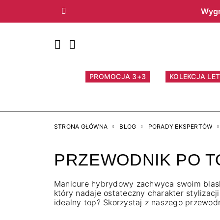
Wygr
Poprzedni
PROMOCJA 3+3
KOLEKCJA LET
STRONA GŁÓWNA
BLOG
PORADY EKSPERTÓW
PRZEWODNIK PO T
Manicure hybrydowy zachwyca swoim blaskie
który nadaje ostateczny charakter stylizac
idealny top? Skorzystaj z naszego przewodn