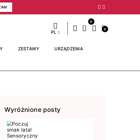
ZAM
Następny
0
0
PL
RY
ZESTAWY
URZĄDZENIA
Wyróżnione posty