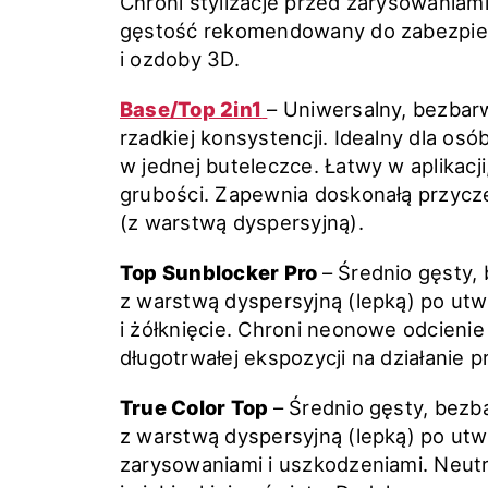
Chroni stylizacje przed zarysowaniam
gęstość rekomendowany do zabezpiec
i ozdoby 3D.
Base/Top 2in1
– Uniwersalny, bezbarw
rzadkiej konsystencji. Idealny dla os
w jednej buteleczce. Łatwy w aplikacj
grubości. Zapewnia doskonałą przycze
(z warstwą dyspersyjną).
Top Sunblocker Pro
– Średnio gęsty
z warstwą dyspersyjną (lepką) po ut
i żółknięcie. Chroni neonowe odcieni
długotrwałej ekspozycji na działanie 
True Color Top
– Średnio gęsty, bez
z warstwą dyspersyjną (lepką) po utwa
zarysowaniami i uszkodzeniami. Neutra