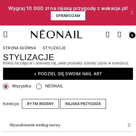
Wygraj 10 000 zł na rajską przygodę z wakacje.pl!​
SPRAWDZAM
0
STRONA GŁÓWNA
STYLIZACJE
STYLIZACJE
Kliknij na zdjęcie i dowiedz się, jakie produkty zostały użyte w aranżacji.
+ PODZIEL SIĘ SWOIM NAIL ART
Wszystko
NEONAIL
Kolekcje:
RYTM WIOSNY
RAJSKA PRZYGODA