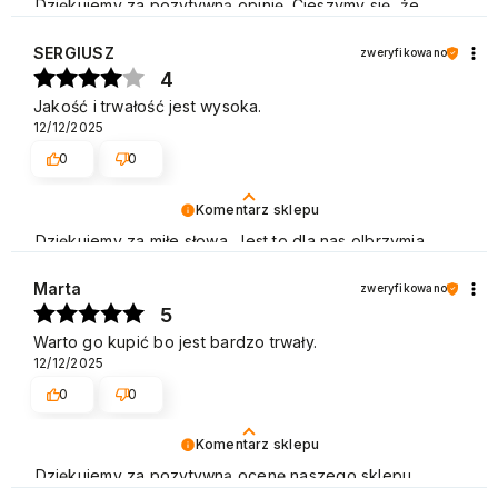
Dziękujemy za pozytywną opinię. Cieszymy się, że
jesteś zadowolony z naszych usług i zachęcamy do
ponownych zakupów w naszym sklepie. Pozdrawiamy
SERGIUSZ
zweryfikowano
4
Jakość i trwałość jest wysoka.
12/12/2025
0
0
Komentarz sklepu
Dziękujemy za miłe słowa. Jest to dla nas olbrzymia
motywacja do dalszej pracy. Pozdrawiamy
Marta
zweryfikowano
5
Warto go kupić bo jest bardzo trwały.
12/12/2025
0
0
Komentarz sklepu
Dziękujemy za pozytywną ocenę naszego sklepu.