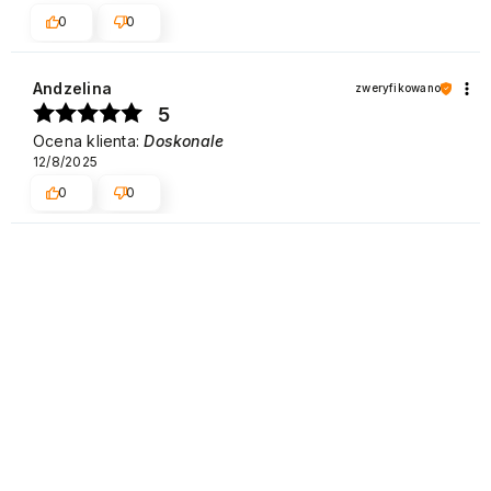
0
0
Andzelina
zweryfikowano
5
Ocena klienta:
Doskonale
12/8/2025
0
0
Karolina
zweryfikowano
5
Ocena klienta:
Doskonale
12/5/2025
0
0
SOFÍA
zweryfikowano
4
Podoba mi się, dobry efekt, jedyną wadą jest to, że jest