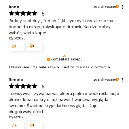
Polecamy się na przyszłość. Pozdrawiamy
Anna
zweryfikowano
5
Piekny subtelny ,,french " ,klasyczny kolor ale nozna
dodac do niego polyskujace drobinki.Bardzo dobry
wybór, warto kupić.
12/6/2025
0
0
Komentarz sklepu
Dziękujemy za miłe słowa. Jest to dla nas olbrzymia
motywacja do dalszej pracy. Pozdrawiamy
Renata
zweryfikowano
5
Intensywna i żywa barwa lakieru pięknie podkreśla moje
dłonie. Idealnie kryje, już nawet 1 warstwa wygląda
świetnie. Świetnie kryje, ładnie wygląda. Daje
długotrwały efekt.
12/4/2025
0
0