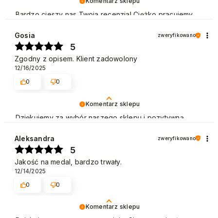
Komentarz sklepu
Bardzo cieszy nas Twoja recenzja! Ciężko pracujemy,
aby sprostać wymaganiom klientów takich jak Ty i
jesteśmy zadowoleni, że nam się udało. Mamy nadzieję,
Gosia
zweryfikowano
że do nas wrócisz :) Pozdrawiamy
5
Zgodny z opisem. Klient zadowolony
12/16/2025
0
0
Komentarz sklepu
Dziękujemy za wybór naszego sklepu i pozytywną
opinię. Zapraszamy na kolejne zakupy w naszym
sklepie! Pozdrawiamy
Aleksandra
zweryfikowano
5
Jakość na medal, bardzo trwały.
12/14/2025
0
0
Komentarz sklepu