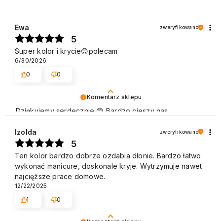
Ewa
zweryfikowano
5
Super kolor i krycie😊polecam
6/30/2026
0
0
Komentarz sklepu
Dziękujemy serdecznie 😊 Bardzo cieszy nas
zadowolenie z udanych zakupów w sklepie NEONAIL.
Pozdrawiamy
Izolda
zweryfikowano
5
Ten kolor bardzo dobrze ozdabia dłonie. Bardzo łatwo
wykonać manicure, doskonale kryje. Wytrzymuje nawet
najcięższe prace domowe.
12/22/2025
1
0