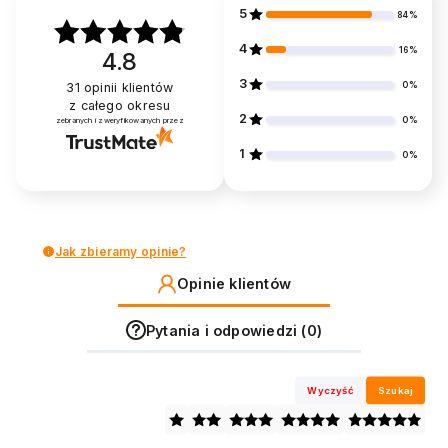
5
84%
4
16%
4.8
3
0%
31
opinii klientów
z całego okresu
2
0%
zebranych i zweryfikowanych przez
1
0%
Jak zbieramy opinie?
Opinie klientów
Pytania i odpowiedzi (0)
Wyczyść
Szukaj