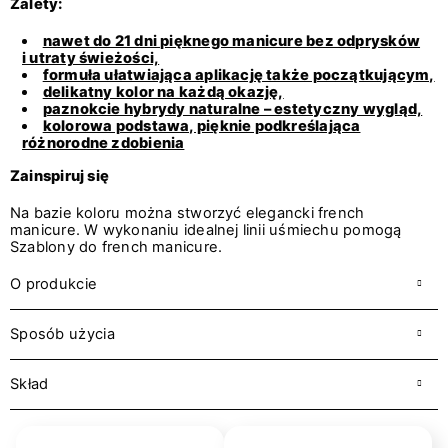
Zalety:
nawet do 21 dni pięknego manicure bez odprysków
i utraty świeżości,
formuła ułatwiająca aplikację także początkującym,
delikatny kolor na każdą okazję,
paznokcie hybrydy naturalne – estetyczny wygląd,
kolorowa podstawa, pięknie podkreślająca
różnorodne zdobienia
Zainspiruj się
Na bazie koloru można stworzyć elegancki french
manicure. W wykonaniu idealnej linii uśmiechu pomogą
Szablony do french manicure.
O produkcie
Sposób użycia
Skład