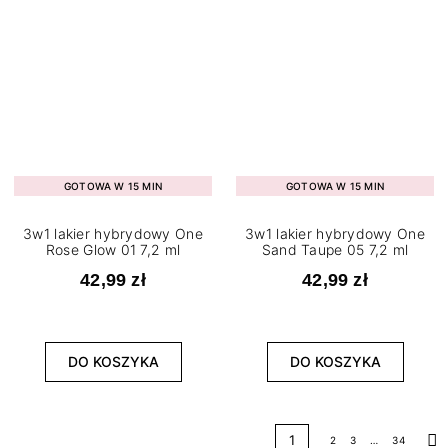
GOTOWA W 15 MIN
GOTOWA W 15 MIN
3w1 lakier hybrydowy One
3w1 lakier hybrydowy One
Rose Glow 01 7,2 ml
Sand Taupe 05 7,2 ml
42,99 zł
42,99 zł
DO KOSZYKA
DO KOSZYKA
1
2
3
…
34
Na