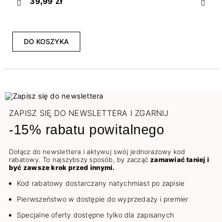
39,99 zł
Poprzedni
Nast
DO KOSZYKA
ZAPISZ SIĘ DO NEWSLETTERA I ZGARNIJ
-15% rabatu powitalnego
Dołącz do newslettera i aktywuj swój jednorazowy kod
rabatowy. To najszybszy sposób, by zacząć
zamawiać taniej i
być zawsze krok przed innymi.
Kod rabatowy dostarczany natychmiast po zapisie
Pierwszeństwo w dostępie do wyprzedaży i premier
Specjalne oferty dostępne tylko dla zapisanych