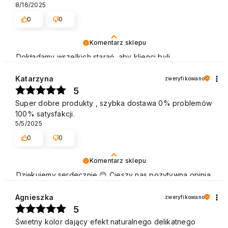
8/16/2025
0
0
Komentarz sklepu
Dokładamy wszelkich starań, aby klienci byli
zadowoleni z naszych usług. Dziękujemy za pozytywną
opinię i zapraszamy ponownie! Pozdrawiamy
Katarzyna
zweryfikowano
5
Super dobre produkty , szybka dostawa 0% problemów
100% satysfakcji.
5/5/2025
0
0
Komentarz sklepu
Dziękujemy serdecznie 😊 Cieszy nas pozytywna opinia
naszych Klientów, którzy chętnie wracają, aby dokonać
zakupu. Pozdrawiamy
Agnieszka
zweryfikowano
5
Świetny kolor dający efekt naturalnego delikatnego