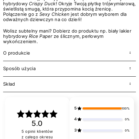
hybrydowy
Crispy Duck
! Okryje Twoją płytkę trójwymiarową,
świetlistą smugą, która przypomina kocią źrenicę.
Połączenie go z
Sexy Chicken
jest dobrym wyborem dla
odważnych dziewczyn na co dzień!
Wolisz subtelny mani? Dobierz do produktu np. biały lakier
hybrydowy
Rice Paper
ze ślicznym, perłowym
wykończeniem.
O produkcie
Sposób użycia
Skład
5
100%
4
0%
5.0
3
0%
5
opinii klientów
z całego okresu