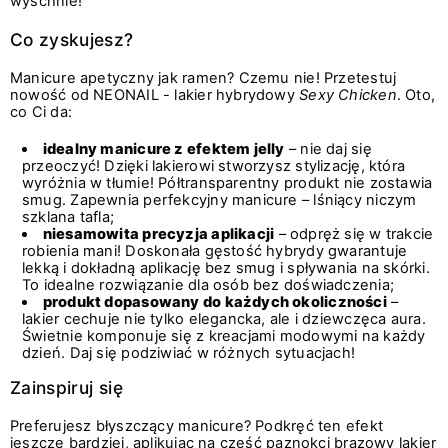
wyschnie!
Co zyskujesz?
Manicure apetyczny jak ramen? Czemu nie! Przetestuj
nowość od NEONAIL - lakier hybrydowy
Sexy Chicken
. Oto,
co Ci da:
idealny manicure z efektem jelly
– nie daj się
przeoczyć! Dzięki lakierowi stworzysz stylizację, która
wyróżnia w tłumie! Półtransparentny produkt nie zostawia
smug. Zapewnia perfekcyjny manicure – lśniący niczym
szklana tafla;
niesamowita precyzja aplikacji
– odpręż się w trakcie
robienia mani! Doskonała gęstość hybrydy gwarantuje
lekką i dokładną aplikację bez smug i spływania na skórki.
To idealne rozwiązanie dla osób bez doświadczenia;
produkt dopasowany do każdych okoliczności
–
lakier cechuje nie tylko elegancka, ale i dziewczęca aura.
Świetnie komponuje się z kreacjami modowymi na każdy
dzień. Daj się podziwiać w różnych sytuacjach!
Zainspiruj się
Preferujesz błyszczący manicure? Podkręć ten efekt
jeszcze bardziej, aplikując na część paznokci brązowy lakier