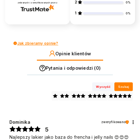
2
0%
zebranych i zweryfikowanych przez
1
0%
Jak zbieramy opinie?
Opinie klientów
Pytania i odpowiedzi (0)
Wyczyść
Szukaj
Dominika
zweryfikowano
5
Najlepszy lakier jako baza do frencha i jelly nails 😍😍😍