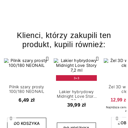
Klienci, którzy zakupili ten
produkt, kupili również:
3+3
Pilnik szary prosty
Żel 3D w 
100/180 NEONAIL
cle
Lakier hybrydowy
Midnight Love Story
6,49 zł
12,99 zł
7,2 ml
39,99 zł
Najniższa cena 
zł
Poprzedni
Nast
ZOB
DO KOSZYKA