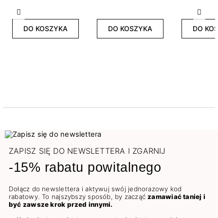
Poprzedni
Nast
DO KOSZYKA
DO KOSZYKA
DO KO
ZAPISZ SIĘ DO NEWSLETTERA I ZGARNIJ
-15% rabatu powitalnego
Dołącz do newslettera i aktywuj swój jednorazowy kod
rabatowy. To najszybszy sposób, by zacząć
zamawiać taniej i
być zawsze krok przed innymi.