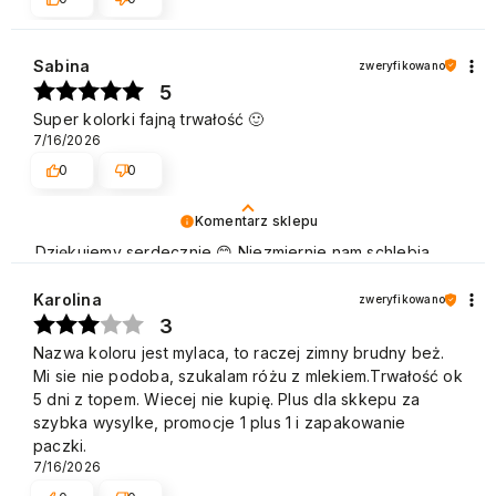
Sabina
zweryfikowano
5
Super kolorki fajną trwałość 🙂
7/16/2026
0
0
Komentarz sklepu
Dziękujemy serdecznie 😊 Niezmiernie nam schlebia
pozytywna opinia Klientów naszej marki, która cieszy
się dużą popularnością zarówno w użytku domowym,
Karolina
zweryfikowano
jak i w gabinetach kosmetycznych. Pozdrawiamy
3
Nazwa koloru jest mylaca, to raczej zimny brudny beż.
Mi sie nie podoba, szukalam różu z mlekiem.Trwałość ok
5 dni z topem. Wiecej nie kupię. Plus dla skkepu za
szybka wysylke, promocje 1 plus 1 i zapakowanie
paczki.
7/16/2026