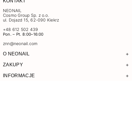
KONTAKT
NEONAIL
Cosmo Group Sp. z o.o.
ul. Dojazd 15, 62-090 Kiekrz
+48 612 502 439
Pon. – Pt. 8:00–16:00
znn@neonail.com
+
O NEONAIL
+
ZAKUPY
+
INFORMACJE
ŚLEDŹ NAS
Facebook
Instagram
Pinterest
YouTube
TikTok
KLUB NEONAIL