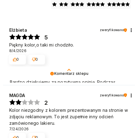
Elżbieta
zweryfikowano
5
Piękny kolor,o taki mi chodziło.
8/4/2026
0
0
Komentarz sklepu
Bardzo dziękujemy za pozytywną opinię. Podczas
naszej pracy stawiamy na profesjonalizm i zadowolenie
Klienta. Cieszymy się, że spełniliśmy Pani oczekiwania.
MAGDA
zweryfikowano
Zapraszamy do ponownego skorzystania z naszej
2
oferty. Pozdrawiamy
Kolor niezgodny z kolorem prezentowanym na stronie w
zdjęciu reklamowym. To jest zupełnie inny odcień
zamówionego lakieru.
7/24/2026
0
0