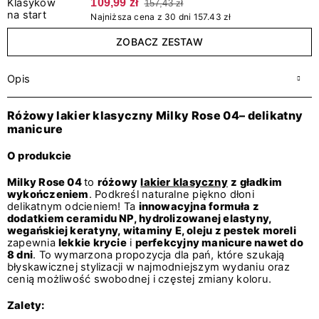
109,99 zł
157,43 zł
Najniższa cena z 30 dni 157.43 zł
ZOBACZ ZESTAW
Opis
Różowy lakier klasyczny Milky Rose 04– delikatny
manicure
O produkcie
Milky Rose 04
to
różowy
lakier klasyczny
z gładkim
wykończeniem
. Podkreśl naturalne piękno dłoni
delikatnym odcieniem! Ta
innowacyjna formuła z
dodatkiem ceramidu NP, hydrolizowanej elastyny,
wegańskiej keratyny, witaminy E, oleju z pestek moreli
zapewnia
lekkie krycie
i
perfekcyjny manicure nawet do
8 dni
. To wymarzona propozycja dla pań, które szukają
błyskawicznej stylizacji w najmodniejszym wydaniu oraz
cenią możliwość swobodnej i częstej zmiany koloru.
Zalety: