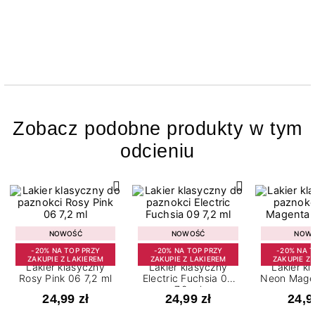
Zobacz podobne produkty w tym
odcieniu
NOWOŚĆ
NOWOŚĆ
NOW
-20% NA TOP PRZY
-20% NA TOP PRZY
-20% NA 
ZAKUPIE Z LAKIEREM
ZAKUPIE Z LAKIEREM
ZAKUPIE Z 
Lakier klasyczny
Lakier klasyczny
Lakier k
Rosy Pink 06 7,2 ml
Electric Fuchsia 09
Neon Magen
7,2 ml
m
24,99 zł
24,99 zł
24,9