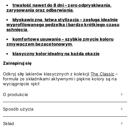
trwałość nawet do 8 dni – zero odpryskiwania,
zarysowania oraz odbarwiania
,
błyskawiczna, łatwa stylizacja – zasługa idealnie
wyprofilowanego pędzelka i bardzo krótkiego czasu
schnięcia
,
komfortowe usuwanie – szybkie zmycie koloru
zmywaczem bezacetonowym
,
klasyczny kolor idealny na każdą okazję
Zainspiruj się
Odkryj siłę lakierów klasycznych z kolekcji
The Classic
–
formuła ze składnikami aktywnymi i piękne kolory są na
wyciągnięcie ręki!
O produkcie
Sposób użycia
Skład