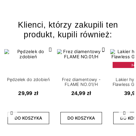
Klienci, którzy zakupili ten
produkt, kupili również:
3+
Pędzelek do zdobień
Frez diamentowy -
Lakier h
FLAME NO.01/H
Flawless Gl
29,99 zł
24,99 zł
39,9
Poprzedni
Nast
DO KOSZYKA
DO KOSZYKA
DO KO