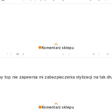
. Cieszymy się, że jesteś zadowolony z naszych usług 
drawiamy
Komentarz sklepu
opinię. Podczas naszej pracy stawiamy na profesjonalizm
ni oczekiwania. Zapraszamy do ponownego skorzystania z
y top nie zapewnia mi zabezpieczenia stylizacji na tak dłu
Komentarz sklepu