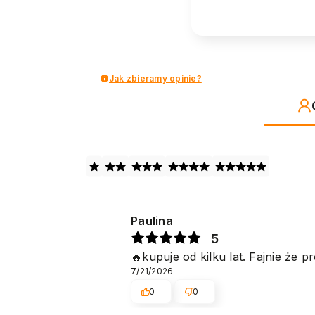
Jak zbieramy opinie?
Paulina
5
🔥kupuje od kilku lat. Fajnie że 
7/21/2026
0
0