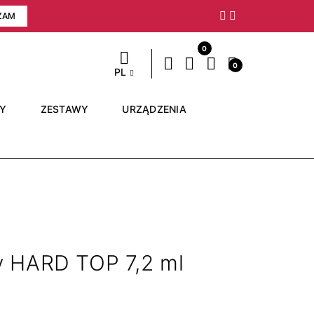
ZAM
Następny
0
0
PL
RY
ZESTAWY
URZĄDZENIA
 HARD TOP 7,2 ml