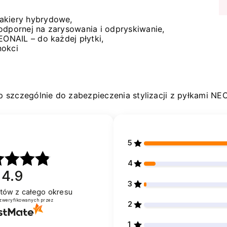
lakiery hybrydowe,
odpornej na zarysowania i odpryskiwanie,
EONAIL – do każdej płytki,
nokci
 szczególnie do zabezpieczenia stylizacji z pyłkami NE
5
4
4.9
3
entów
z całego okresu
 zweryfikowanych przez
2
1