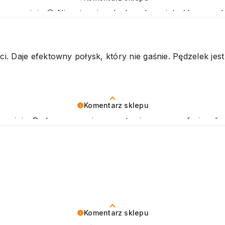
ywną opinię 😊 Nieustannie udoskonalamy jakość naszych
ozdrawiamy
. Daje efektowny połysk, który nie gaśnie. Pędzelek jes
Komentarz sklepu
opinię. Podczas naszej pracy stawiamy na profesjonalizm
ni oczekiwania. Zapraszamy do ponownego skorzystania z
Komentarz sklepu