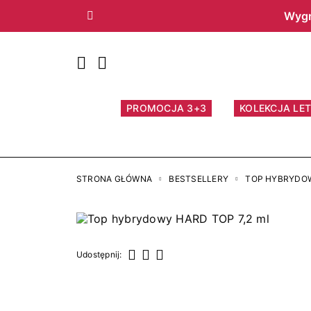
Wygr
Poprzedni
PROMOCJA 3+3
KOLEKCJA LET
STRONA GŁÓWNA
BESTSELLERY
TOP HYBRYDOW
Udostępnij:
Udostępnij
Tweetuj
Pinterest