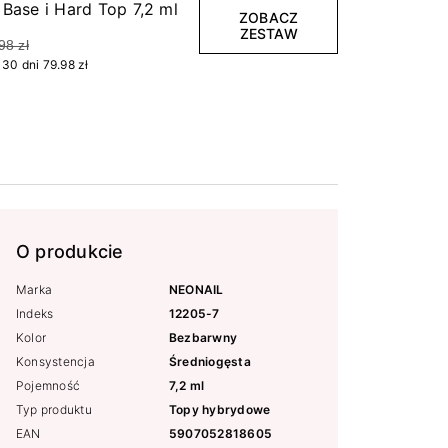
Base i Hard Top 7,2 ml
ZOBACZ
ZESTAW
98 zł
30 dni 79.98 zł
O produkcie
Marka
NEONAIL
Indeks
12205-7
Kolor
Bezbarwny
Konsystencja
Średniogęsta
Pojemność
7,2 ml
Typ produktu
Topy hybrydowe
EAN
5907052818605