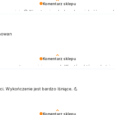
Komentarz sklepu
ywną opinię 😊 Nieustannie udoskonalamy jakość naszych
ozdrawiamy
ysowan
Komentarz sklepu
 nas pozytywna opinia naszych Klientów, którzy chętnie
i. Wykończenie jest bardzo lśniące. 💪
Komentarz sklepu