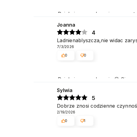
Dziękujemy serdecznie za pozyt
na jak najwyższym poziomie. P
Joanna
4
Ladnienablyszcza,nie widac zar
7/3/2026
0
0
Dziękujemy serdecznie 😊 Cieszy
Pozdrawiamy
Sylwia
5
Dobrze znosi codzienne czynnośc
2/19/2026
0
1