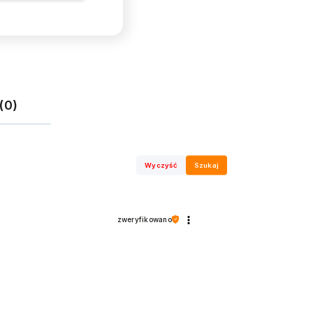
(0)
Wyczyść
Szukaj
zweryfikowano