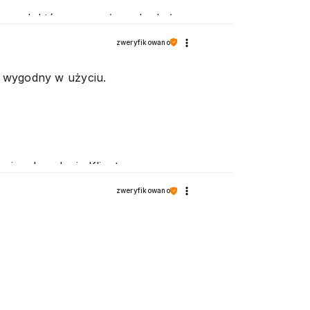
 produktów oraz usług, aby były
zweryfikowano
t wygodny w użyciu.
 i zadowolenie Klienta.
 naszej oferty. Pozdrawiamy
zweryfikowano