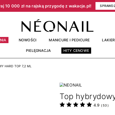
aj 10 000 zł na rajską przygodę z wakacje.pl!​
SPRAWD
NIA
NOWOŚCI
MANICURE I PEDICURE
LAKIE
PIELĘGNACJA
HITY CENOWE
Y HARD TOP 7,2 ML
Top hybrydowy
4.9
(
53
)