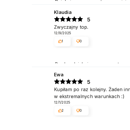
Dziękujemy za pozytywną opinię
zakupów w naszym sklepie. Poz
Klaudia
5
Zwyczajny top.
12/9/2025
1
0
Bardzo dziękujemy za pozytywną 
Cieszymy się, że spełniliśmy Pa
Ewa
5
Kupiłam po raz kolejny. Żaden inn
w ekstremalnych warunkach :)
12/1/2025
2
0