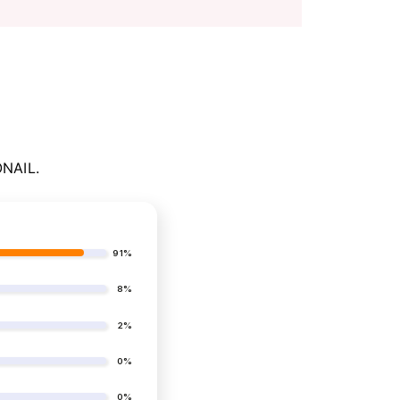
ONAIL.
91%
8%
2%
0%
0%