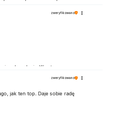
i zachęcamy do ponownych
zweryfikowano
 i zadowolenie Klienta.
 naszej oferty. Pozdrawiamy
zweryfikowano
go, jak ten top. Daje sobie radę