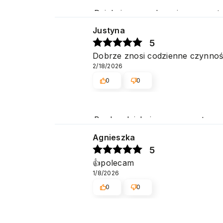
Dziękujemy serdecznie za pozyt
na jak najwyższym poziomie. P
Justyna
5
Dobrze znosi codzienne czynności
2/18/2026
0
0
Bardzo dziękujemy za pozytywną 
Cieszymy się, że spełniliśmy Pa
Agnieszka
5
👍️polecam
1/8/2026
0
0