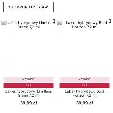
4
Confetti
SKOMPONUJ ZESTAW
4
Flash
2
Kameleon
153
Klasyczne
7
Matowe
7
Metaliczne
11
Neonowe
2
Opalizujące
5
Pastelowe
Stopień krycia
6
Perłowe
NOWOŚĆ
NOWOŚĆ
3
14
Lekkie
Połysk
3+3
3+3
4
3
Lekko przezroczysty
Lakier hybrydowy Limitless
Lakier hybrydowy Bold
Thermo
Green 7,2 ml
Horizon 7,2 ml
184
Pełne
39,99 zł
39,99 zł
47
Półtransparentne