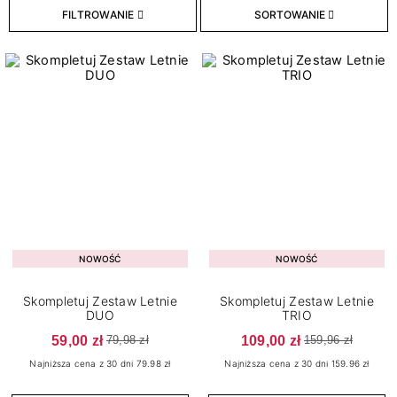
FILTROWANIE
SORTOWANIE
25
Bazy hybrydowe
16
Hybryda w naklejce
208
Lakiery hybrydowe
32
Lakiery Klasyczne
9
Topy hybrydowe
Konsystencja
6
Gęsta
4
Rzadka
NOWOŚĆ
NOWOŚĆ
14
Średniogęsta
Skompletuj Zestaw Letnie
Skompletuj Zestaw Letnie
DUO
TRIO
Pojemność
59,00 zł
109,00 zł
79,98 zł
159,96 zł
Najniższa cena z 30 dni 79.98 zł
Najniższa cena z 30 dni 159.96 zł
1
1 g