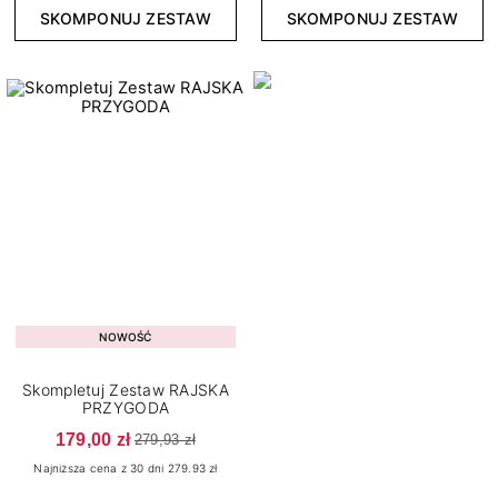
4
5 g
SKOMPONUJ ZESTAW
SKOMPONUJ ZESTAW
271
7,2 ml
Efekt
8
Drobinki
13
Flash
29
Glitter
3
Holograficzny
2
Ombre
2
Rozświetlający
NOWOŚĆ
Skompletuj Zestaw RAJSKA
Wykończenie
PRZYGODA
179,00 zł
279,93 zł
16
Brokatowe
Najniższa cena z 30 dni 279.93 zł
7
Cat Eye