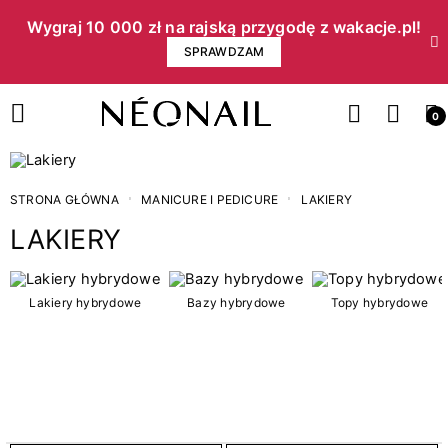
Wygraj 10 000 zł na rajską przygodę z wakacje.pl!​
SPRAWDZAM
0
STRONA GŁÓWNA
MANICURE I PEDICURE
LAKIERY
LAKIERY
Cena
Lakiery hybrydowe
Bazy hybrydowe
Topy hybrydowe
zł
zł
Kategorie
15
3w1 lakiery hybrydowe