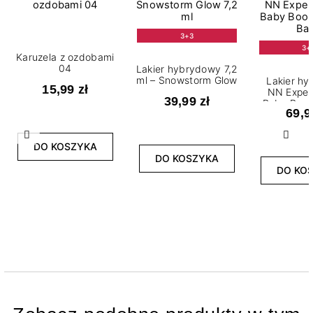
3+3
3+
Karuzela z ozdobami
04
Lakier hybrydowy 7,2
ml – Snowstorm Glow
Lakier h
15,99 zł
NN Expert
39,99 zł
Baby Boo
69,9
Ba
Poprzedni
Nast
DO KOSZYKA
DO KOSZYKA
DO KO