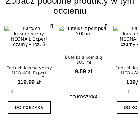
Zobacz podobne produkty w tym
odcieniu
Butelka z pompką
200 ml
Fartuch kosmetyczny
Fartuch ko
9,59 zł
NEONAIL Expert
NEONAIL
czarny - roz. S
czarny -
119,99 zł
119,9
Poprzedni
Nast
DO KOSZYKA
DO KOSZYKA
DO KO