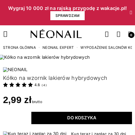
Wygraj 10 000 zł na rajską przygodę z wakacje.pl!​
SPRAWDZAM
0
STRONA GŁÓWNA
NEONAIL EXPERT
WYPOSAŻENIE SALONÓW K
Kółko na wzornik lakierów hybrydowych
4.8
(
4
)
2,99 zł
brutto
DO KOSZYKA
Kup teraz i zapłac za 30 dni