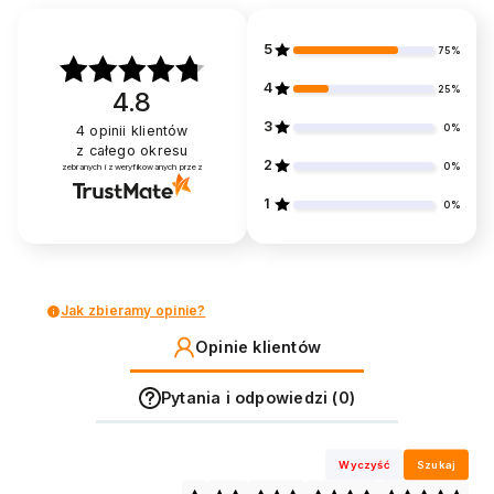
5
75%
4
25%
4.8
3
0%
4
opinii klientów
z całego okresu
2
0%
zebranych i zweryfikowanych przez
1
0%
Jak zbieramy opinie?
Opinie klientów
Pytania i odpowiedzi (0)
Wyczyść
Szukaj