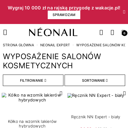
Wygraj 10 000 zł na rajską przygodę z wakacje.pl!​
SPRAWDZAM
0
STRONA GŁÓWNA
NEONAIL EXPERT
WYPOSAŻENIE SALONÓW K
WYPOSAŻENIE SALONÓW
KOSMETYCZNYCH
Cena
FILTROWANIE
SORTOWANIE
zł
zł
Pojemność
1
200 ml
Ręcznik NN Expert - biały
Kółko na wzornik lakierów
hybrydowych