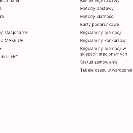
akt z nami
Reklamacje i zwroty
s
Metody dostawy
era
Metody płatności
Karty podarunkowe
py stacjonarne
Regulaminy promocji
EO MAKE UP
Regulaminy konkursów
G
Regulaminy promocji w
sklepach stacjonarnych
TSELLERY
Status zamówienia
Tabele czasu utwardzania