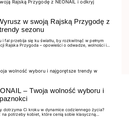
 Wyrusz w swoją Rajską Przygodę z
 trendy sezonu
 i fal przebija się ku światłu, by rozkwitnąć w pełnym
cji Rajska Przygoda – opowieści o odwadze, wolności i
NAIL – Twoja wolność wyboru i
 paznokci
ry dotrzyma Ci kroku w dynamice codziennego życia?
a potrzeby kobiet, które cenią sobie klasyczną
zerunek, zależnie od nastroju czy stylizacji. To autorska
plikacji z pielęgnacją i trwałością, jakiej możesz zaufać.