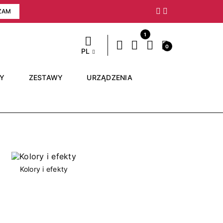
ZAM
Następny
1
0
PL
RY
ZESTAWY
URZĄDZENIA
Kolory i efekty
Nail art