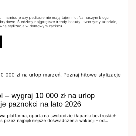
ych manicure czy pedicure nie mają tajemnic. Na naszym blogu
ybrydowe. Śledzimy najgorętsze trendy beauty i tworzymy tutoriale,
towną stylizacją w domowym zaciszu.
– wygraj 10 000 zł na urlop
je paznokci na lato 2026
owa platforma, oparta na swobodzie i łapaniu beztroskich
 przez najpiękniejsze doświadczenia wakacji – od
tropikalne inspiracje, aż po ekscytujące smaki. Motywem
 letnich momentów. Z tej okazji przygotowaliśmy coś
e.pl oraz dawkę najgorętszych trendów w...