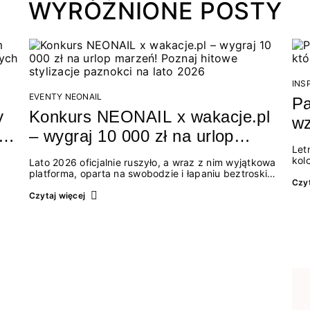
WYRÓŻNIONE POSTY
INS
EVENTY NEONAIL
Pa
y
Konkurs NEONAIL x wakacje.pl
wz
i
– wygraj 10 000 zł na urlop
Let
ów
marzeń! Poznaj hitowe stylizacje
kol
Lato 2026 oficjalnie ruszyło, a wraz z nim wyjątkowa
paznokci na lato 2026
pon
platforma, oparta na swobodzie i łapaniu beztroskich
pro
Czyt
chwil. Letnia mapa kolorów NEONAIL prowadzi nas
odc
ty i
przez najpiękniejsze doświadczenia wakacji – od
Czytaj więcej
wzo
owa
spontanicznych wyjazdów, przez chwile relaksu,
pro
kimi
tropikalne inspiracje, aż po ekscytujące smaki.
kró
rę,
Motywem przewodnim jest eksplorowanie i
man
niu.
kolekcjonowanie letnich momentów. Z tej okazji
przygotowaliśmy coś absolutnie wyjątkowego: wielki
konkurs z wakacje.pl oraz dawkę najgorętszych
trendów w...