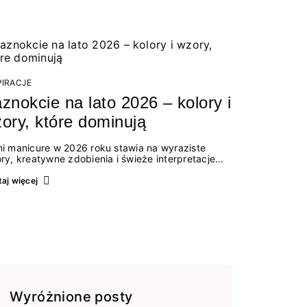
PIRACJE
znokcie na lato 2026 – kolory i
ory, które dominują
ni manicure w 2026 roku stawia na wyraziste
ory, kreatywne zdobienia i świeże interpretacje
adczasowych trendów. Wśród najmodniejszych
pozycji nie brakuje zarówno energetycznych
aj więcej
ieni inspirowanych wakacjami, jak i delikatnych
rów idealnych dla miłośniczek eleganckiej
stoty. Jakie kolory i stylizacje paznokci będą
lować latem 2026? Znajdź inspirację dla swojego
icure!
Wyróżnione posty