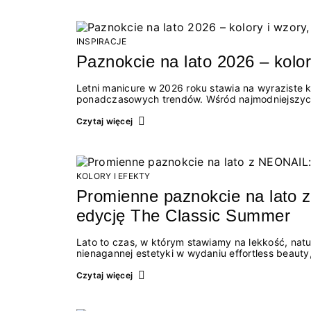
INSPIRACJE
Paznokcie na lato 2026 – kolor
Letni manicure w 2026 roku stawia na wyraziste k
ponadczasowych trendów. Wśród najmodniejszych
inspirowanych wakacjami, jak i delikatnych wzoró
kolory i stylizacje paznokci będą królować latem
Czytaj więcej
KOLORY I EFEKTY
Promienne paznokcie na lato 
edycję The Classic Summer
Lato to czas, w którym stawiamy na lekkość, natu
nienagannej estetyki w wydaniu effortless beaut
wyjątkowego – The Classic Summer. To limitowana
wpisuje się w najgorętsze trendy w manicure na l
Czytaj więcej
by wyglądały świeżo i modnie? A może chcesz wi