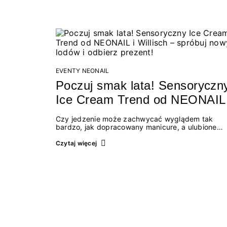
EVENTY NEONAIL
Poczuj smak lata! Sensoryczn
Ice Cream Trend od NEONAIL 
Willisch – spróbuj nowych lod
Czy jedzenie może zachwycać wyglądem tak
i odbierz prezent!
bardzo, jak dopracowany manicure, a ulubione
kosmetyki – przywoływać smak najpiękniejszych
wakacyjnych wspomnień? Połączenie świata beau
Czytaj więcej
oszałamiających deserów to coś więcej niż chwil
moda. To zaproszenie do celebracji chwili wszyst
zmysłami: przez soczysty kolor, aksamitną tekstu
orzeźwiający zapach i słodki akcent na podniebie
Tego lata NEONAIL łączy siły z marką Willisch,
tworząc unikalny projekt na styku jedzenia i
piękna....