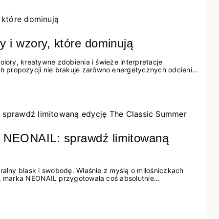
y i wzory, które dominują
olory, kreatywne zdobienia i świeże interpretacje
 propozycji nie brakuje zarówno energetycznych odcieni
w idealnych dla miłośniczek eleganckiej prostoty. Jakie
 2026? Znajdź inspirację dla swojego manicure!
z NEONAIL: sprawdź limitowaną
ralny blask i swobodę. Właśnie z myślą o miłośniczkach
y, marka NEONAIL przygotowała coś absolutnie
 edycja odżywek i lakierów klasycznych, która idealnie
ato 2026. Zastanawiasz się, jakie wybrać paznokcie na lato,
edzieć, jak dbać o paznokcie podczas...