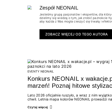
Zespół NEONAIL
Jesteśmy grupą pasjonatów i ekspertów, dla któr
dzielimy się wiedzą o tym, jak zrobić paznokcie h
aby każda z Was mogła cieszyć się trwałą i efek
ZOBACZ WIĘCEJ OD TEGO AUTORA
EVENTY NEONAIL
Konkurs NEONAIL x wakacje.pl 
marzeń! Poznaj hitowe stylizac
Lato 2026 oficjalnie ruszyło, a wraz z nim wyjątk
chwil. Letnia mapa kolorów NEONAIL prowadzi nas
spontanicznych wyjazdów, przez chwile relaksu, 
przewodnim jest eksplorowanie i kolekcjonowanie
Czytaj więcej
absolutnie wyjątkowego: wielki konkurs z wakacj