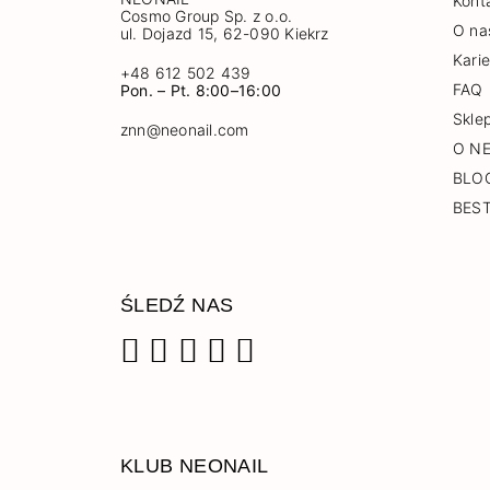
Kont
Cosmo Group Sp. z o.o.
O na
ul. Dojazd 15, 62-090 Kiekrz
Kari
+48 612 502 439
FAQ
Pon. – Pt. 8:00–16:00
Skle
znn@neonail.com
O N
BLO
BES
ŚLEDŹ NAS
Facebook
Instagram
Pinterest
YouTube
TikTok
KLUB NEONAIL