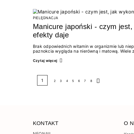
PIELĘGNACJA
Manicure japoński - czym jest,
efekty daje
Brak odpowiednich witamin w organizmie lub nie
paznokcia wygląda na nierówną i matową. Wiele z
paznokcie. Ratunkiem w takiej sytuacji jest manicure japoński. Z tego artykułu do
manicure japoński? ● Jak często wykonywać manicure japoński ● Jak samemu zrobić manicure
Czytaj więcej
japoński ● Jak działa manicure japoński ●...
1
2
3
4
5
6
7
8
KONTAKT
O N
NEONAIL