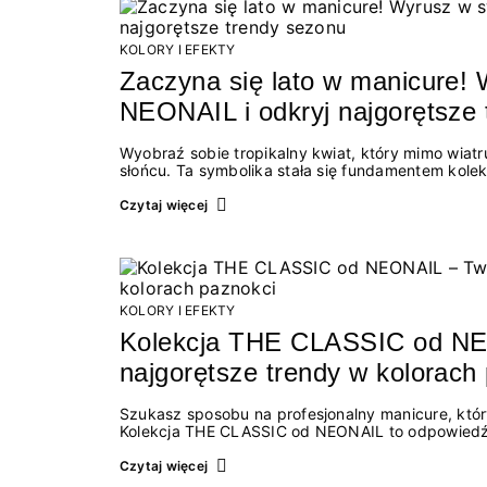
KOLORY I EFEKTY
Zaczyna się lato w manicure!
NEONAIL i odkryj najgorętsze
Wyobraź sobie tropikalny kwiat, który mimo wiatru
słońcu. Ta symbolika stała się fundamentem kolek
podążaniu własną drogą.
Czytaj więcej
KOLORY I EFEKTY
Kolekcja THE CLASSIC od NEO
najgorętsze trendy w kolorach
Szukasz sposobu na profesjonalny manicure, któ
Kolekcja THE CLASSIC od NEONAIL to odpowiedź n
elegancję, ale jednocześnie uwielbiają zmieniać wi
linia od NEONAIL, która łączy tradycyjną metodę a
Czytaj więcej