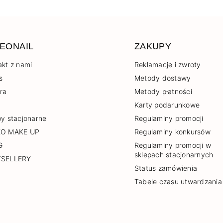
EONAIL
ZAKUPY
akt z nami
Reklamacje i zwroty
s
Metody dostawy
era
Metody płatności
Karty podarunkowe
py stacjonarne
Regulaminy promocji
EO MAKE UP
Regulaminy konkursów
G
Regulaminy promocji w
sklepach stacjonarnych
TSELLERY
Status zamówienia
Tabele czasu utwardzania