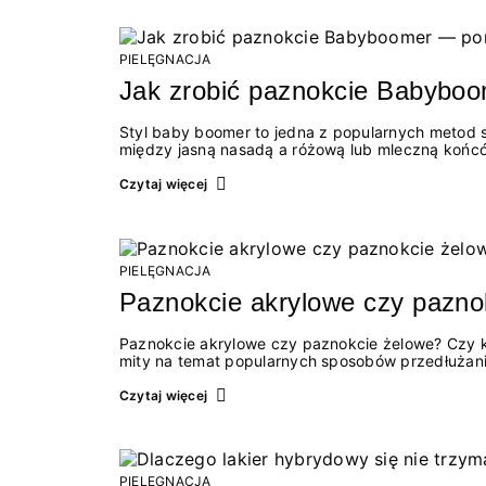
PIELĘGNACJA
Jak zrobić paznokcie Babyboo
Styl baby boomer to jedna z popularnych metod st
między jasną nasadą a różową lub mleczną końców
manicure hybrydowy uchodzi za wyjątkowo eleganck
sprawdza się zarówno na co dzień, jak i przy o
Czytaj więcej
Wykonanie takiej stylizacji lakierem hybrydowym to
PIELĘGNACJA
Paznokcie akrylowe czy pazno
Paznokcie akrylowe czy paznokcie żelowe? Czy k
mity na temat popularnych sposobów przedłużani
pełnią trochę inne funkcje :)
Czytaj więcej
PIELĘGNACJA