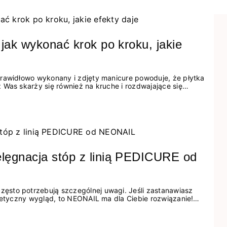
 jak wykonać krok po kroku, jakie
prawidłowo wykonany i zdjęty manicure powoduje, że płytka
 Was skarży się również na kruche i rozdwajające się
wiesz się: ● Co to jest
elęgnacja stóp z linią PEDICURE od
sto potrzebują szczególnej uwagi. Jeśli zastanawiasz
stetyczny wygląd, to NEONAIL ma dla Ciebie rozwiązanie!
rane receptury. Kolekcja PEDICURE od NEONAIL została
uczucia gładkości, elastyczności oraz odpowiedniego
dukty te skutecznie eliminują poczucie...