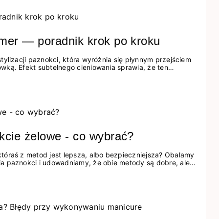
mer — poradnik krok po kroku
ylizacji paznokci, która wyróżnia się płynnym przejściem
ką. Efekt subtelnego cieniowania sprawia, że ten
i i uniwersalny. Dzięki swojej naturalnej estetyce
kazjach wymagających bardziej wyrafinowanego wyglądu.
 kwestia precyzji i znajomości techniki, która...
kcie żelowe - co wybrać?
tóraś z metod jest lepsza, albo bezpieczniejsza? Obalamy
a paznokci i udowadniamy, że obie metody są dobre, ale