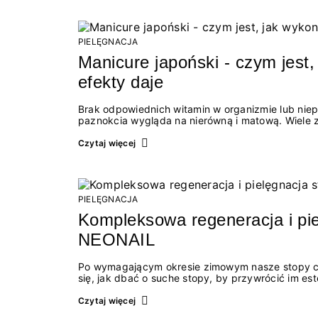
PIELĘGNACJA
Manicure japoński - czym jest,
efekty daje
Brak odpowiednich witamin w organizmie lub nie
paznokcia wygląda na nierówną i matową. Wiele z
paznokcie. Ratunkiem w takiej sytuacji jest manicure japoński. Z tego artykułu do
manicure japoński? ● Jak często wykonywać manicure japoński ● Jak samemu zrobić manicure
Czytaj więcej
japoński ● Jak działa manicure japoński ●...
PIELĘGNACJA
Kompleksowa regeneracja i pi
NEONAIL
Po wymagającym okresie zimowym nasze stopy czę
się, jak dbać o suche stopy, by przywrócić im e
Kluczem jest systematyczność i odpowiednio dob
opracowana z myślą o przywróceniu skórze stóp 
Czytaj więcej
poziomu nawilżenia. Dzięki bogatym formułom pro