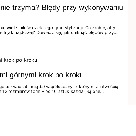
 nie trzyma? Błędy przy wykonywaniu
e wiele miłośniczek tego typu stylizacji. Co zrobić, aby
ch jak najdłużej? Dowiedz się, jak uniknąć błędów przy
ybrydowy pozostał na Twoich paznokciach nawet do 3
mi górnymi krok po kroku
elu: kwadrat i migdał współczesny, z którymi z łatwością
 12 rozmiarów form – po 10 sztuk każda. Są one
wyprofilowane, by zminimalizować opracowywanie kształtu i
u od dolnych szablonów papierowych, form nie musisz
zy wybrać odpowiedni ich rozmiar na każdy...