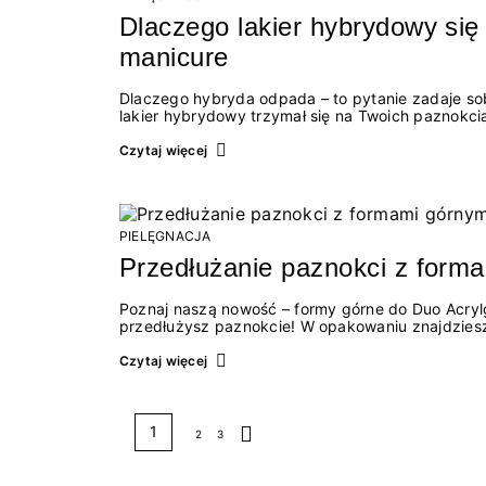
Dlaczego lakier hybrydowy się
manicure
Dlaczego hybryda odpada – to pytanie zadaje sobi
lakier hybrydowy trzymał się na Twoich paznokcia
wykonywaniu stylizacji i sprawić, by manicure h
tygodni!
Czytaj więcej
PIELĘGNACJA
Przedłużanie paznokci z forma
Poznaj naszą nowość – formy górne do Duo Acrylg
przedłużysz paznokcie! W opakowaniu znajdziesz
wielokrotnego użytku, elastyczne i odpowiednio 
przyspieszyć pracę nad stylizacją. W odróżnieni
Czytaj więcej
przycinać. By uzyskać wymarzony efekt, wystarc
1
2
3