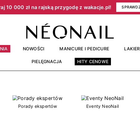
aj 10 000 zł na rajską przygodę z wakacje.pl!​
SPRAWD
NIA
NOWOŚCI
MANICURE I PEDICURE
LAKIE
PIELĘGNACJA
HITY CENOWE
Porady ekspertów
Eventy NeoNail