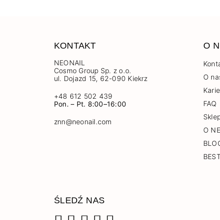
KONTAKT
O N
NEONAIL
Kont
Cosmo Group Sp. z o.o.
O na
ul. Dojazd 15, 62-090 Kiekrz
Kari
+48 612 502 439
FAQ
Pon. – Pt. 8:00–16:00
Skle
znn@neonail.com
O N
BLO
BES
ŚLEDŹ NAS