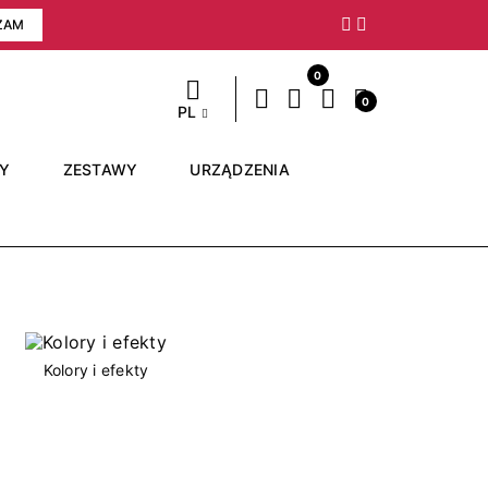
ZAM
Następny
0
0
PL
RY
ZESTAWY
URZĄDZENIA
Kolory i efekty
Nail art