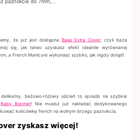
ysz paznokcie do 7mm,…
jemy, że już jest dostępna
Base Extra Cover
, czyli baza
aj się, jak łatwo uzyskasz efekt idealnie wyrównanej
7mm, a French Manicure wykonasz szybko, jak nigdy dotąd!
 delikatny, beżowo-różowy odcień to sposób na szybkie
z
Baby Boomer
! Nie musisz już nakładać dedykowanego
plikować końcówkę french na wolnym brzegu paznokcia.
over zyskasz więcej!