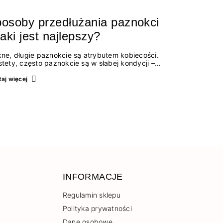
osoby przedłużania paznokci
jaki jest najlepszy?
kne, długie paznokcie są atrybutem kobiecości.
stety, często paznokcie są w słabej kondycji –
ią się i rozdwajają, a ich zapuszczenie bywa
potliwe. Na szczęście dostępne są produkty,
aj więcej
re nie tylko wzmacniają płytkę, ale także
edłużają…
INFORMACJE
Regulamin sklepu
Polityka prywatności
Dane osobowe