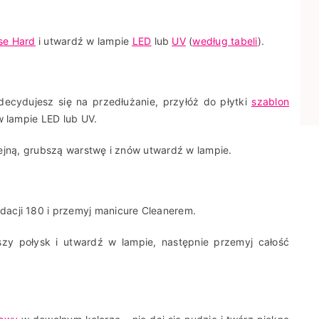
se Hard
i utwardź w lampie
LED
lub
UV
(
według tabeli
).
 decydujesz się na przedłużanie, przyłóż do płytki
szablon
w lampie LED lub UV.
kolejną, grubszą warstwę i znów utwardź w lampie.
dacji 180 i przemyj manicure Cleanerem.
szy połysk i utwardź w lampie, następnie przemyj całość