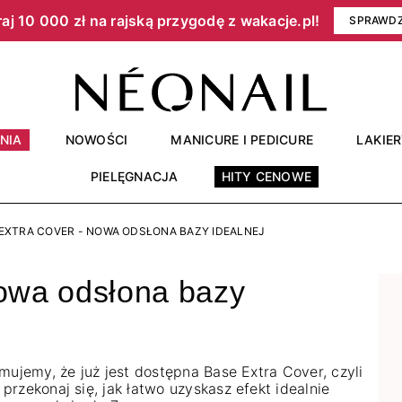
aj 10 000 zł na rajską przygodę z wakacje.pl!​
SPRAWD
NIA
NOWOŚCI
MANICURE I PEDICURE
LAKIE
PIELĘGNACJA
HITY CENOWE
EXTRA COVER - NOWA ODSŁONA BAZY IDEALNEJ
nowa odsłona bazy
mujemy, że już jest dostępna Base Extra Cover, czyli
rzekonaj się, jak łatwo uzyskasz efekt idealnie