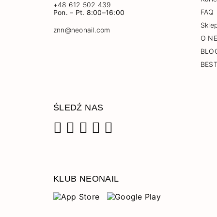
+48 612 502 439
FAQ
Pon. – Pt. 8:00–16:00
Skle
znn@neonail.com
O N
BLO
BES
ŚLEDŹ NAS
Facebook
Instagram
Pinterest
YouTube
TikTok
KLUB NEONAIL