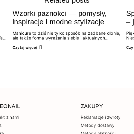
Related posts
Wzorki paznokci — pomysły,
Sp
inspiracje i modne stylizacje
– 
Manicure to dziś nie tylko sposób na zadbane dłonie,
Pię
Wami
ale także forma wyrażania siebie i aktualnych
Nie
aża!
trendów. Wzorki paznokci cieszą się ogromną
łam
popularnością, ponieważ pozwalają na kreatywność
kło
Czytaj więcej
Czyt
i dopasowanie stylizacji do okazji, pory roku
któ
czy nastroju.…
prz
EONAIL
ZAKUPY
akt z nami
Reklamacje i zwroty
s
Metody dostawy
era
Metody płatności