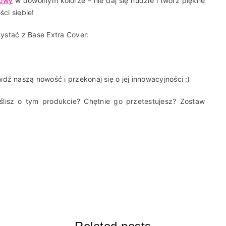
dowy
w dowolnym kolorze – nie daj się nudzie i twórz piękne
ości siebie!
rzystać z Base Extra Cover:
dź naszą nowość i przekonaj się o jej innowacyjności :)
lisz o tym produkcie? Chętnie go przetestujesz? Zostaw