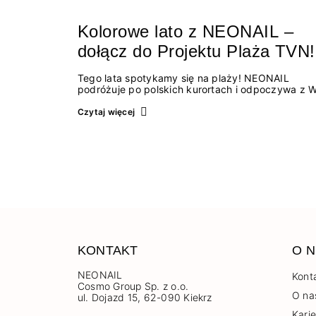
Kolorowe lato z NEONAIL –
dołącz do Projektu Plaża TVN!
Tego lata spotykamy się na plaży! NEONAIL
podróżuje po polskich kurortach i odpoczywa z 
w czasie urlopów w ramach lubianego Projektu Pl
Odwiedźcie nas, poznajcie nowe produkty
Czytaj więcej
i wypróbujcie nowe odsłony dobrze już znanych.
Chodźcie na plażę! …
KONTAKT
O N
NEONAIL
Kont
Cosmo Group Sp. z o.o.
O na
ul. Dojazd 15, 62-090 Kiekrz
Kari