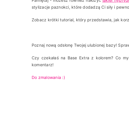
Pamiętaj - możesz również nałożyć
lakier hybry
stylizacje paznokci, które dodadzą Ci siły i pewn
Zobacz krótki tutorial, który przedstawia, jak ko
Poznaj nową odsłonę Twojej ulubionej bazy! Spraw
Czy czekałaś na Base Extra z kolorem? Co myś
komentarz!
Do zmalowania :)