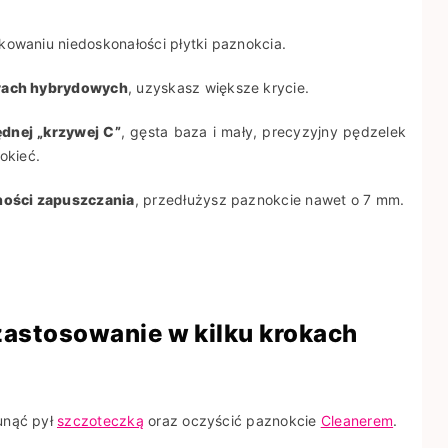
kowaniu niedoskonałości płytki paznokcia.
erach hybrydowych
, uzyskasz większe krycie.
dnej „krzywej C”
, gęsta baza i mały, precyzyjny pędzelek
nokieć.
ności zapuszczania
, przedłużysz paznokcie nawet o 7 mm.
 zastosowanie w kilku krokach
unąć pył
szczoteczką
oraz oczyścić paznokcie
Cleanerem
.