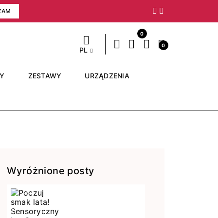
ZAM
Następny
0
0
PL
RY
ZESTAWY
URZĄDZENIA
Wyróżnione posty