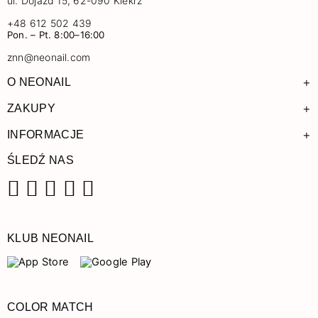
ul. Dojazd 15, 62-090 Kiekrz
+48 612 502 439
Pon. – Pt. 8:00–16:00
znn@neonail.com
+
O NEONAIL
+
ZAKUPY
+
INFORMACJE
ŚLEDŹ NAS
Facebook
Instagram
Pinterest
YouTube
TikTok
KLUB NEONAIL
COLOR MATCH