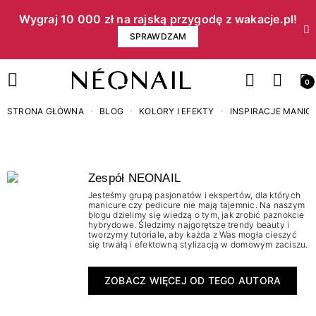
Wygraj 10 000 zł na rajską przygodę z wakacje.pl!​
SPRAWDZAM
0
STRONA GŁÓWNA
BLOG
KOLORY I EFEKTY
INSPIRACJE MANIC
Zespół NEONAIL
Jesteśmy grupą pasjonatów i ekspertów, dla których
manicure czy pedicure nie mają tajemnic. Na naszym
blogu dzielimy się wiedzą o tym, jak zrobić paznokcie
hybrydowe. Śledzimy najgorętsze trendy beauty i
tworzymy tutoriale, aby każda z Was mogła cieszyć
się trwałą i efektowną stylizacją w domowym zaciszu.
ZOBACZ WIĘCEJ OD TEGO AUTORA