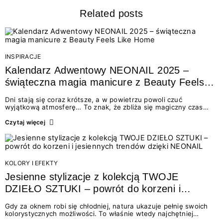
Related posts
INSPIRACJE
Kalendarz Adwentowy NEONAIL 2025 –
świąteczna magia manicure z Beauty Feels
Like Home
Dni stają się coraz krótsze, a w powietrzu powoli czuć
wyjątkową atmosferę… To znak, że zbliża się magiczny czas
pełen blasku i radości! To idealny moment, by pomyśleć
o świątecznym manicure w zupełnie nowej odsłonie. W tym roku
Czytaj więcej
NEONAIL przygotował dla…
KOLORY I EFEKTY
Jesienne stylizacje z kolekcją TWOJE
DZIEŁO SZTUKI – powrót do korzeni i
jesiennych trendów dzięki NEONAIL
Gdy za oknem robi się chłodniej, natura ukazuje pełnię swoich
kolorystycznych możliwości. To właśnie wtedy najchętniej
sięgamy po jesienne wzory na paznokciach, które oddają klimat