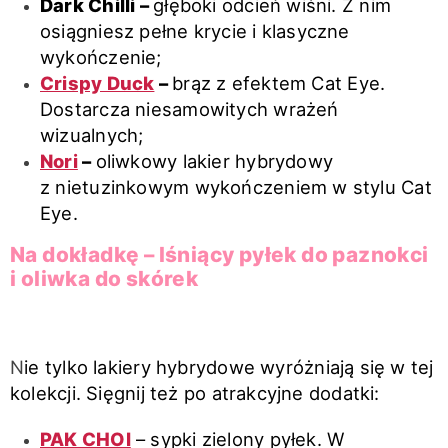
Dark Chilli –
głęboki odcień wiśni. Z nim
osiągniesz pełne krycie i klasyczne
wykończenie;
Crispy Duck
–
brąz z efektem Cat Eye.
Dostarcza niesamowitych wrażeń
wizualnych;
Nori
–
oliwkowy lakier hybrydowy
z nietuzinkowym wykończeniem w stylu Cat
Eye.
Na dokładkę – lśniący pyłek do paznokci
i oliwka do skórek
N
ie tylko lakiery hybrydowe wyróżniają się w tej
kolekcji. Sięgnij też po atrakcyjne dodatki:
PAK CHOI
– sypki zielony pyłek. W