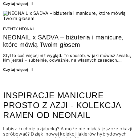
tej wyjątkowej pory roku. Ciepłe brązy, głębokie czerwienie,
Czytaj więcej
butelkowa…
EVENTY NEONAIL
NEONAIL x SADVA – biżuteria i manicure,
które mówią Twoim głosem
Styl to coś więcej niż wygląd. To sposób, w jaki mówisz światu,
kim jesteś – subtelnie, odważnie, na własnych zasadach.
Dlatego tego lata łączymy siły: NEONAIL i marka biżuteryjna
SADVA spotykają się we wspólnej opowieści o kobiecości,
Czytaj więcej
detalach…
INSPIRACJE MANICURE
PROSTO Z AZJI - KOLEKCJA
RAMEN OD NEONAIL
Lubisz kuchnię azjatycką? A może nie miałaś jeszcze okazji
spróbować? Dzięki nowej kolekcji lakierów hybrydowych