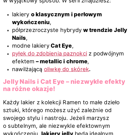
w wyjątkowy sposób. W serii znajdziesz:
lakiery
o klasycznym i perłowym
wykończeniu
,
półprzezroczyste hybrydy
w trendzie Jelly
Nails
,
modne lakiery
Cat Eye
,
pyłek do zdobienia paznokci
z podwójnym
efektem
– metallic i chrome
,
nawilżającą
oliwkę do skórek
.
Jelly Nails i Cat Eye – niezwykłe efekty
na różne okazje!
Każdy lakier z kolekcji Ramen to małe dzieło
sztuki, którego możesz użyć zależnie od
swojego stylu i nastroju. Jeżeli marzysz
o subtelnym, ale niezwykle efektownym
wykończeniu,
lakiery jelly
będą idealnym