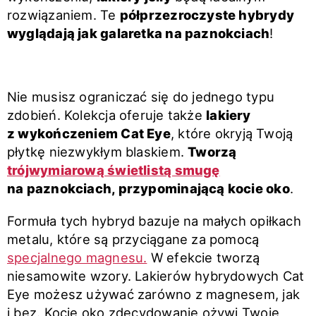
rozwiązaniem. Te
półprzezroczyste hybrydy
wyglądają jak galaretka na paznokciach
!
Nie musisz ograniczać się do jednego typu
zdobień. Kolekcja oferuje także
lakiery
z wykończeniem Cat Eye
, które okryją Twoją
płytkę niezwykłym blaskiem.
Tworzą
trójwymiarową świetlistą smugę
na paznokciach, przypominającą kocie oko
.
Formuła tych hybryd bazuje na małych opiłkach
metalu, które są przyciągane za pomocą
specjalnego magnesu.
W efekcie tworzą
niesamowite wzory. Lakierów hybrydowych Cat
Eye możesz używać zarówno z magnesem, jak
i bez. Kocie oko zdecydowanie ożywi Twoje