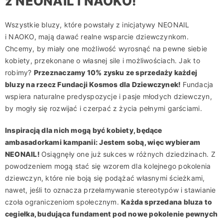
z NEONAIL i NAOKO!
Wszystkie bluzy, które powstały z inicjatywy NEONAIL
i NAOKO, mają dawać realne wsparcie dziewczynkom.
Chcemy, by miały one możliwość wyrosnąć na pewne siebie
kobiety, przekonane o własnej sile i możliwościach. Jak to
robimy?
Przeznaczamy 10% zysku ze sprzedaży każdej
bluzy na rzecz Fundacji Kosmos dla Dziewczynek!
Fundacja
wspiera naturalne predyspozycje i pasje młodych dziewczyn,
by mogły się rozwijać i czerpać z życia pełnymi garściami.
Inspiracją dla nich mogą być kobiety, będące
ambasadorkami kampanii: Jestem sobą, więc wybieram
NEONAIL!
Osiągnęły one już sukces w różnych dziedzinach. Z
powodzeniem mogą stać się wzorem dla kolejnego pokolenia
dziewczyn, które nie boją się podążać własnymi ścieżkami,
nawet, jeśli to oznacza przełamywanie stereotypów i stawianie
czoła ograniczeniom społecznym.
Każda sprzedana bluza to
cegiełka, budująca fundament pod nowe pokolenie pewnych