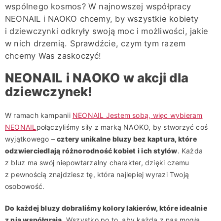
wspólnego kosmos? W najnowszej współpracy
NEONAIL i NAOKO chcemy, by wszystkie kobiety
i dziewczynki odkryły swoją moc i możliwości, jakie
w nich drzemią. Sprawdźcie, czym tym razem
chcemy Was zaskoczyć!
NEONAIL i NAOKO w akcji dla
dziewczynek!
W ramach kampanii
NEONAIL Jestem sobą, więc wybieram
NEONAIL
połączyliśmy siły z marką NAOKO, by stworzyć coś
wyjątkowego –
cztery unikalne bluzy bez kaptura, które
odzwierciedlają różnorodność kobiet i ich stylów
. Każda
z bluz ma swój niepowtarzalny charakter, dzięki czemu
z pewnością znajdziesz tę, która najlepiej wyrazi Twoją
osobowość.
Do każdej bluzy dobraliśmy kolory lakierów, które idealnie
z nią współgrają
. Wszystko po to, aby każda z nas mogła