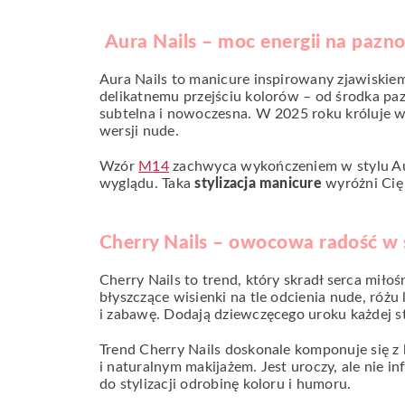
Aura Nails – moc energii na pazn
Aura Nails to manicure inspirowany zjawiskiem 
delikatnemu przejściu kolorów – od środka paz
subtelna i nowoczesna. W 2025 roku króluje w
wersji nude.
Wzór
M14
zachwyca wykończeniem w stylu Aur
wyglądu. Taka
stylizacja manicure
wyróżni Cię
Cherry Nails – owocowa radość w s
Cherry Nails to trend, który skradł serca mił
błyszczące wisienki na tle odcienia nude, różu
i zabawę. Dodają dziewczęcego uroku każdej st
Trend Cherry Nails doskonale komponuje się z
i naturalnym makijażem. Jest uroczy, ale nie in
do stylizacji odrobinę koloru i humoru.