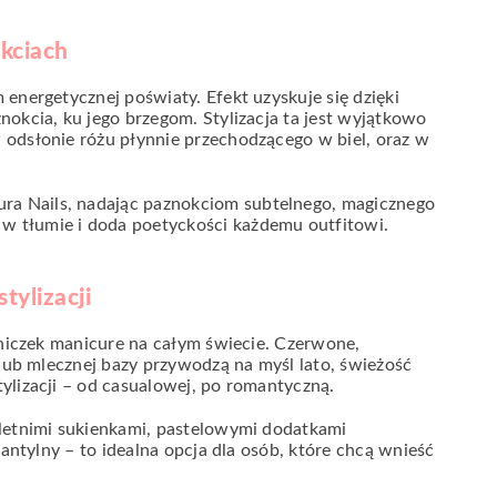
okciach
energetycznej poświaty. Efekt uzyskuje się dzięki
nokcia, ku jego brzegom. Stylizacja ta jest wyjątkowo
 odsłonie różu płynnie przechodzącego w biel, oraz w
a Nails, nadając paznokciom subtelnego, magicznego
 w tłumie i doda poetyckości każdemu outfitowi.
tylizacji
ośniczek manicure na całym świecie. Czerwone,
 lub mlecznej bazy przywodzą na myśl lato, świeżość
ylizacji – od casualowej, po romantyczną.
 letnimi sukienkami, pastelowymi dodatkami
fantylny – to idealna opcja dla osób, które chcą wnieść