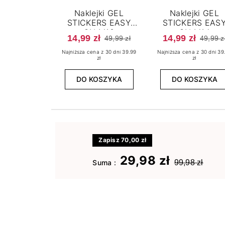
Naklejki GEL
Naklejki GEL
STICKERS EASY
STICKERS EAS
ON M13
ON M14
14,99 zł
14,99 zł
49,99 zł
49,99 z
Najniższa cena z 30 dni 39.99
Najniższa cena z 30 dni 39
zł
zł
DO KOSZYKA
DO KOSZYKA
Zapisz 70,00 zł
29,98 zł
Suma :
99,98 zł