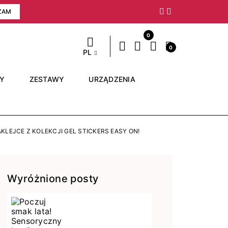
ZAM
Następny
0
0
PL
RY
ZESTAWY
URZĄDZENIA
KLEJCE Z KOLEKCJI GEL STICKERS EASY ON!
Wyróżnione posty