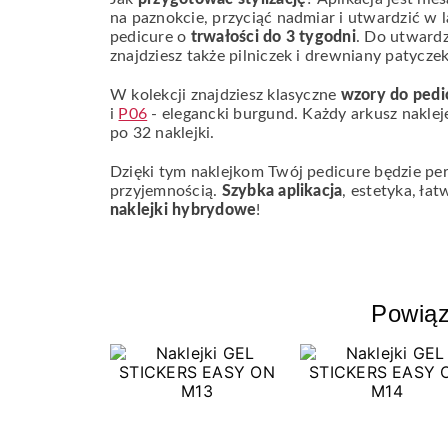
na paznokcie, przyciąć nadmiar i utwardzić w
pedicure o
trwałości do 3 tygodni
. Do utward
znajdziesz także pilniczek i drewniany patycze
W kolekcji znajdziesz klasyczne
wzory do pedi
i
P06
- elegancki burgund. Każdy arkusz nakle
po 32 naklejki.
Dzięki tym naklejkom Twój pedicure będzie perf
przyjemnością.
Szybka aplikacja
, estetyka, ła
naklejki hybrydowe
!
Powiąz