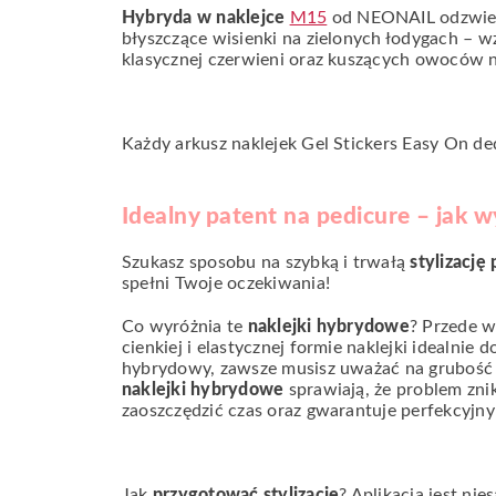
Hybryda w naklejce
M15
od NEONAIL odzwierc
błyszczące wisienki na zielonych łodygach – w
klasycznej czerwieni oraz kuszących owoców n
Każdy arkusz naklejek Gel Stickers Easy On d
Idealny patent na pedicure – jak w
Szukasz sposobu na szybką i trwałą
stylizację
spełni Twoje oczekiwania!
Co wyróżnia te
naklejki hybrydowe
? Przede w
cienkiej i elastycznej formie naklejki idealni
hybrydowy, zawsze musisz uważać na grubość w
naklejki hybrydowe
sprawiają, że problem znik
zaoszczędzić czas oraz gwarantuje perfekcyjny
Jak
przygotować stylizację
? Aplikacja jest ni