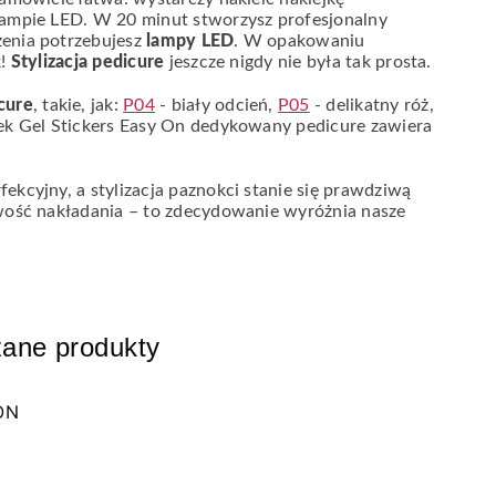
 lampie LED. W 20 minut stworzysz profesjonalny
zenia potrzebujesz
lampy LED
. W opakowaniu
k!
Stylizacja pedicure
jeszcze nigdy nie była tak prosta.
cure
, takie, jak:
P04
- biały odcień,
P05
- delikatny róż,
jek Gel Stickers Easy On dedykowany pedicure zawiera
ekcyjny, a stylizacja paznokci stanie się prawdziwą
twość nakładania – to zdecydowanie wyróżnia nasze
ane produkty