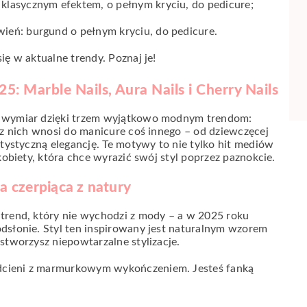
 klasycznym efektem, o pełnym kryciu, do pedicure;
wień: burgund o pełnym kryciu, do pedicure.
ię w aktualne trendy. Poznaj je!
: Marble Nails, Aura Nails i Cherry Nails
y wymiar dzięki trzem wyjątkowo modnym trendom:
 z nich wnosi do manicure coś innego – od dziewczęcej
rtystyczną elegancję. Te motywy to nie tylko hit mediów
kobiety, która chce wyrazić swój styl poprzez paznokcie.
a czerpiąca z natury
 trend, który nie wychodzi z mody – a w 2025 roku
dsłonie. Styl ten inspirowany jest naturalnym wzorem
stworzysz niepowtarzalne stylizacje.
dcieni z marmurkowym wykończeniem. Jesteś fanką