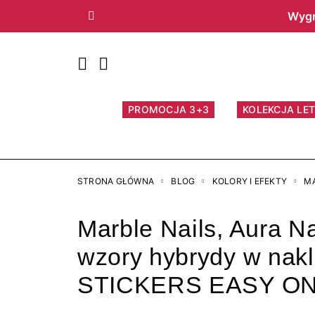
Wygr
Poprzedni
PROMOCJA 3+3
KOLEKCJA LET
STRONA GŁÓWNA
BLOG
KOLORY I EFEKTY
MA
Marble Nails, Aura Na
wzory hybrydy w nakl
STICKERS EASY ON