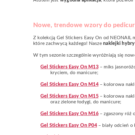
Atutem jest
wygodna aplikacja
, która pozwoli
Nowe, trendowe wzory do pedicure
Z kolekcją Gel Stickers Easy On od NEONAIL m
które zachwycą każdego! Nasze
naklejki hyb
W tym sezonie szczególnie wyróżniają się now
Gel Stickers Easy On M13
– miks jasnoró
kryciem, do manicure;
Gel Stickers Easy On M14
– kolorowa nakl
Gel Stickers Easy On M15
– kolorowa nakl
oraz zielone łodygi, do manicure;
Gel Stickers Easy On M16
– zgaszony róż o
Gel Stickers Easy On P04
– biały odcień o