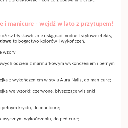
 Ci się zrelaksować - koniec z obawami o efekt!
 i manicure - wejdź w lato z przytupem!
ożesz błyskawicznie osiągnąć modne i stylowe efekty,
rydowe
to bogactwo kolorów i wykończeń.
e wzory:
żowych odcieni z marmurkowym wykończeniem i pełnym
ejka z wykończeniem w stylu Aura Nails, do manicure;
ejka we wzorki: czerwone, błyszczące wisienki
 pełnym kryciu, do manicure;
 klasycznym wykończeniu, do pedicure;