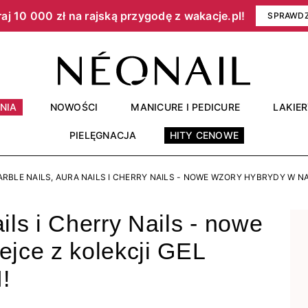
aj 10 000 zł na rajską przygodę z wakacje.pl!​
SPRAWD
NIA
NOWOŚCI
MANICURE I PEDICURE
LAKIE
PIELĘGNACJA
HITY CENOWE
RBLE NAILS, AURA NAILS I CHERRY NAILS - NOWE WZORY HYBRYDY W NA
ils i Cherry Nails - nowe
ejce z kolekcji GEL
!