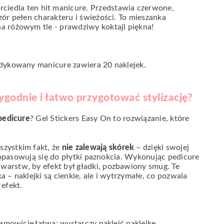
iedla ten hit manicure. Przedstawia czerwone,
zór pełen charakteru i świeżości. To mieszanka
a różowym tle - prawdziwy koktajl piękna!
edykowany manicure zawiera 20 naklejek.
ygodnie i łatwo przygotować stylizację?
 pedicure
? Gel Stickers Easy On to rozwiązanie, które
szystkim fakt, że
nie zalewają skórek
– dzięki swojej
e dopasowują się do płytki paznokcia. Wykonując pedicure
arstw, by efekt był gładki, pozbawiony smug. Te
a – naklejki są cienkie, ale i wytrzymałe, co pozwala
 efekt.
esamowicie łatwa: wystarczy nakleić naklejkę