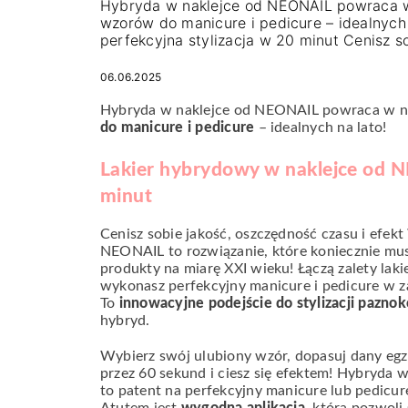
Hybryda w naklejce od NEONAIL powraca w
wzorów do manicure i pedicure – idealnych
perfekcyjna stylizacja w 20 minut Cenisz 
06.06.2025
Hybryda w naklejce od NEONAIL powraca w n
do manicure i pedicure
– idealnych na lato!
Lakier hybrydowy w naklejce od N
minut
Cenisz sobie jakość, oszczędność czasu i efe
NEONAIL to rozwiązanie, które koniecznie mu
produkty na miarę XXI wieku! Łączą zalety lak
wykonasz perfekcyjny manicure i pedicure w 
To
innowacyjne podejście do stylizacji paznok
hybryd.
Wybierz swój ulubiony wzór, dopasuj dany egz
przez 60 sekund i ciesz się efektem! Hybryda 
to patent na perfekcyjny manicure lub pedicur