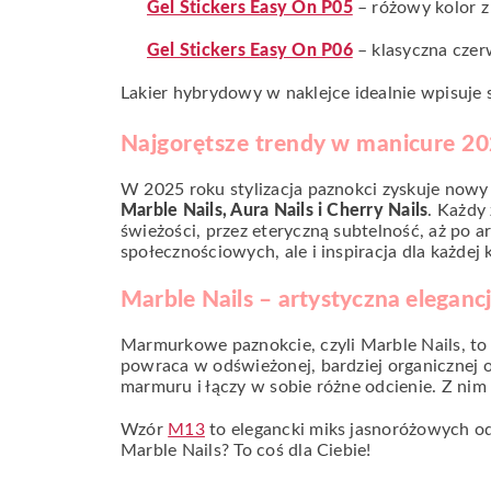
Gel Stickers Easy On P05
– różowy kolor z
Gel Stickers Easy On P06
– klasyczna czer
Lakier hybrydowy w naklejce idealnie wpisuje s
Najgorętsze trendy w manicure 2025
W 2025 roku stylizacja paznokci zyskuje now
Marble Nails, Aura Nails i Cherry Nails
. Każdy
świeżości, przez eteryczną subtelność, aż po a
społecznościowych, ale i inspiracja dla każdej 
Marble Nails – artystyczna elegancj
Marmurkowe paznokcie, czyli Marble Nails, to
powraca w odświeżonej, bardziej organicznej o
marmuru i łączy w sobie różne odcienie. Z nim 
Wzór
M13
to elegancki miks jasnoróżowych o
Marble Nails? To coś dla Ciebie!