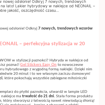
 nowej odsłonie! Odkryj 7 nowych, trendowych
 na lato! Lakier hybrydowy w naklejce od NEONAIL –
sobie jakość, oszczędność czasu…
owej odsłonie! Odkryj
7 nowych, trendowych wzorów
EONAIL – perfekcyjna stylizacja w 20
kt WOW w stylizacji paznokci? Hybryda w naklejce od
sisz poznać!
Gel Stickers Easy On
to nowoczesne
ieru hybrydowego z wygodną formą naklejki. Dzięki nim
zaledwie 20 minut i to we własnym zaciszu domowym!
ci
, które pokochają wszystkie zabiegane miłośniczki
emplarz do płytki paznokcia, utwardź w lampie LED
w naklejce ma
trwałość do 21 dni
. Stała forma produktu
e, który stworzysz z łatwością nawet niewiodącą dłonią!