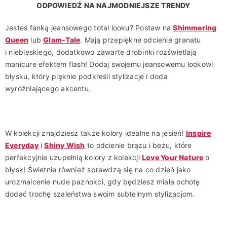
ODPOWIEDŹ NA NAJMODNIEJSZE TRENDY
Jesteś fanką jeansowego total looku? Postaw na
Shimmering
Queen
lub
Glam-Tale
. Mają przepiękne odcienie granatu
i niebieskiego, dodatkowo zawarte drobinki rozświetlają
manicure efektem flash! Dodaj swojemu jeansowemu lookowi
błysku, który pięknie podkreśli stylizacje i doda
wyróżniającego akcentu.
W kolekcji znajdziesz także kolory idealne na jesień!
Inspire
Everyday
i
Shiny Wish
to odcienie brązu i beżu, które
perfekcyjnie uzupełnią kolory z kolekcji
Love Your Nature
o
błysk! Świetnie również sprawdzą się na co dzień jako
urozmaicenie nude paznokci, gdy będziesz miała ochotę
dodać trochę szaleństwa swoim subtelnym stylizacjom.