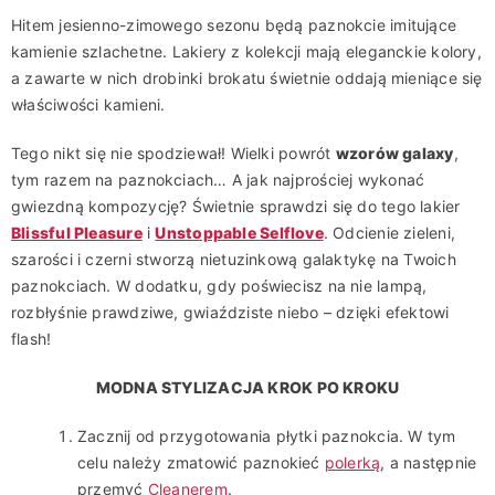
Hitem jesienno-zimowego sezonu będą paznokcie imitujące
kamienie szlachetne. Lakiery z kolekcji mają eleganckie kolory,
a zawarte w nich drobinki brokatu świetnie oddają mieniące się
właściwości kamieni.
Tego nikt się nie spodziewał! Wielki powrót
wzorów galaxy
,
tym razem na paznokciach… A jak najprościej wykonać
gwiezdną kompozycję? Świetnie sprawdzi się do tego lakier
Blissful Pleasure
i
Unstoppable Selflove
. Odcienie zieleni,
szarości i czerni stworzą nietuzinkową galaktykę na Twoich
paznokciach. W dodatku, gdy poświecisz na nie lampą,
rozbłyśnie prawdziwe, gwiaździste niebo – dzięki efektowi
flash!
MODNA STYLIZACJA KROK PO KROKU
Zacznij od przygotowania płytki paznokcia. W tym
celu należy zmatowić paznokieć
polerką
, a następnie
przemyć
Cleanerem
.