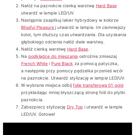
Nałóż na paznokcie cienką warstwę
Hard Base
utwardź w lampie LED/UV.
Następnie zaaplikuj lakier hybrydowy w kolorze
Blissful Pleasure
i
utwardź w lampie. Im ciemniejszy
kolor, tym dłuższy czas utwardzania. Dla uzyskania
głębokiego odcienia nałóż dwie warstwy.
Nałóż cienką warstwę
Hard Base
.
Na
podkładce do mieszania
ostrożnie zmieszaj
French White
i
Pure Black
za pomocą patyczka,
a następnie przy pomocy pędzelka przenieś wzór
na paznokcie. Utwardź stylizację w lampie LED/UV.
W wybrane miejsca odbij
folię transferową 01 gold
przykładając mniej błyszczącą stronę folii do płytki
paznokcia.
Zabezpiecz stylizację
Dry Top
i utwardź w lampie
LED/UV. Gotowe!