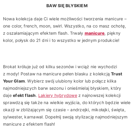
BAW SIĘ BŁYSKIEM
Nowa kolekcja daje Ci wiele możliwości tworzenia manicure –
one color, french, moon, swirl. Wszystko, na co masz ochotę,
z oszałamiającym efektem flash. Trwały
manicure
, piękny
kolor, połysk do 21 dni i to wszystko w jednym produkcie!
Brokat króluje już od kilku sezonów i wciąż nie wychodzi
z mody! Postaw na manicure pełen blasku z kolekcją
Trust
Your Glam
. Wybierz swój ulubiony kolor lub połącz kilka
najmodniejszych barw sezonu i onieśmielaj błyskiem, który
daje
efekt flash
.
Lakiery
hybrydowe
z najnowszej kolekcji
sprawdzą się także na wielkie wyjścia, do których będzie wiele
okazji w zbliżającym się czasie – andrzejki, mikołajki, święta,
sylwester, karnawał. Dopełnij swoją stylizację najmodniejszym
manicure z efektem flash!