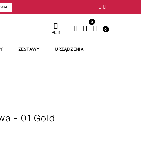
ZAM
Następny
0
0
PL
RY
ZESTAWY
URZĄDZENIA
owa - 01 Gold