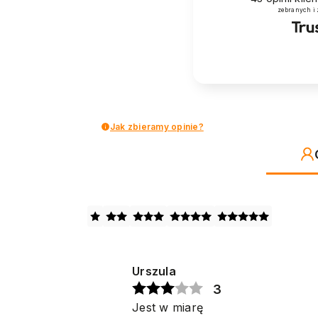
zebranych i
Jak zbieramy opinie?
Urszula
3
Jest w miarę