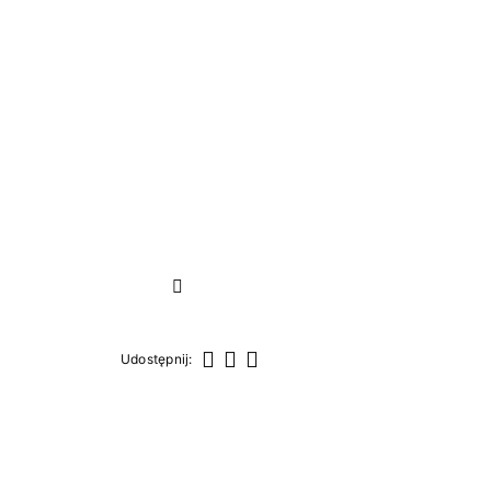
Następny
Udostępnij:
Udostępnij
Tweetuj
Pinterest