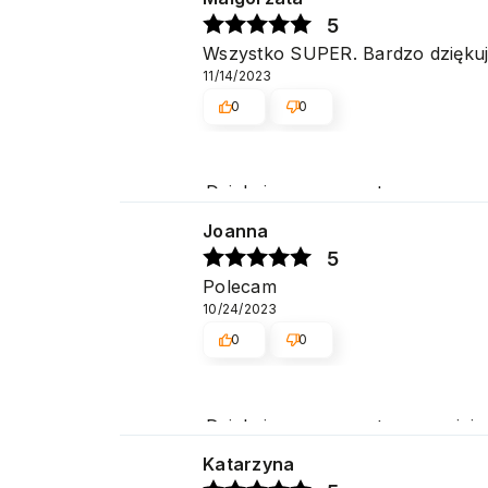
5
Wszystko SUPER. Bardzo dziękuj
11/14/2023
0
0
Dziękujemy za pozytywną ocenę 
Joanna
5
Polecam
10/24/2023
0
0
Dziękujemy za pozytywną opinię
zakupów w naszym sklepie. Poz
Katarzyna