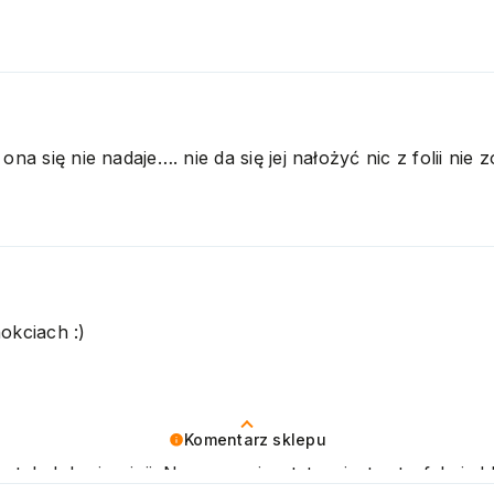
ona się nie nadaje…. nie da się jej nałożyć nic z folii nie
okciach :)
Komentarz sklepu
tak dobrej opinii. Naszym priorytetem jest satysfakcja kl