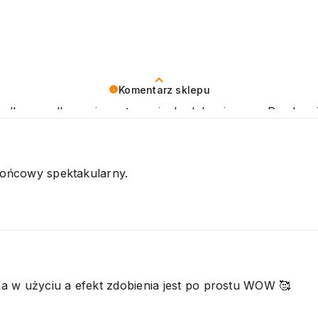
Komentarz sklepu
to dla nas olbrzymia motywacja do dalszej pracy. Pozdra
 końcowy spektakularny.
a w użyciu a efekt zdobienia jest po prostu WOW 🥰