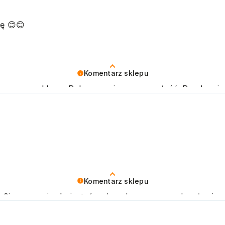
ę 😊😊
Komentarz sklepu
naszego sklepu. Polecamy się na przyszłość. Pozdrawi
Komentarz sklepu
. Cieszymy się, że jesteś zadowolony z naszych usług 
drawiamy