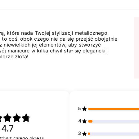
ą, która nada Twojej stylizacji metalicznego,
 to coś, obok czego nie da się przejść obojętnie
j z niewielkich jej elementów, aby stworzyć
j manicure w kilka chwil stał się elegancki i
lorze złota!
5
4
4.7
3
entów
z całego okresu