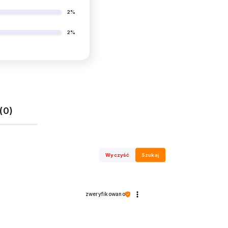
2%
2%
(0)
Wyczyść
Szukaj
zweryfikowano