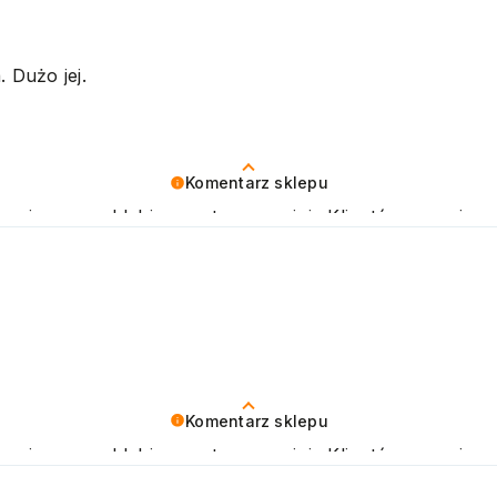
kujemy raz jeszcze i mamy nadzieję - do szybkiego zobac
. Dużo jej.
Komentarz sklepu
rnie nam schlebia pozytywna opinia Klientów naszej mark
u domowym, jak i w gabinetach kosmetycznych. Pozdra
Komentarz sklepu
rnie nam schlebia pozytywna opinia Klientów naszej mark
u domowym, jak i w gabinetach kosmetycznych. Pozdra