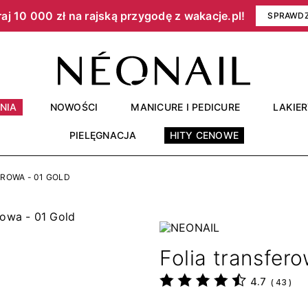
aj 10 000 zł na rajską przygodę z wakacje.pl!​
SPRAWD
NIA
NOWOŚCI
MANICURE I PEDICURE
LAKIE
PIELĘGNACJA
HITY CENOWE
ROWA - 01 GOLD
Folia transfer
4.7
(
43
)