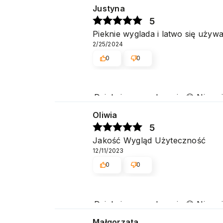
potwierdza nasze wysiłki - dzię
Justyna
5
Pieknie wyglada i latwo się używa
2/25/2024
0
0
Dziękujemy serdecznie 😊 Niezmie
popularnością zarówno w użytk
Oliwia
5
Jakość Wygląd Użyteczność
12/11/2023
0
0
Dziękujemy serdecznie 😊 Niezmie
popularnością zarówno w użytk
Małgorzata