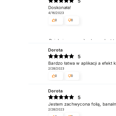
5
Doskonała!
4/16/2023
0
0
Dziękujemy za miłe słowa. Jest 
Dorota
5
Bardzo łatwa w aplikacji a efekt
2/28/2023
0
0
Dorota
5
Jestem zachwycona folią, banaln
2/28/2023