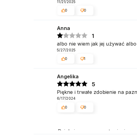
11/21/2025
0
0
Anna
1
albo nie wiem jak jej używać albo 
5/27/2025
0
1
Angelika
5
Piękne i trwałe zdobienie na pazn
6/17/2024
0
0
Dziękujemy za pozostawienie nam 