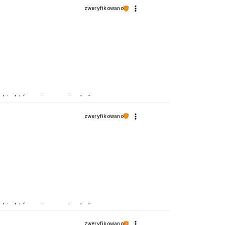
zenia! Pozdrawiamy
zweryfikowano
i, która cieszy się dużą
wiamy
zweryfikowano
i, która cieszy się dużą
wiamy
zweryfikowano