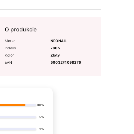
O produkcie
Marka
NEONAIL
Indeks
7805
Kolor
Złoty
EAN
5903274098276
88%
5%
2%