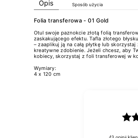
Opis
Sposób użycia
Folia transferowa - 01 Gold
Otul swoje paznokcie złotą folią transferow
zaskakującego efektu. Tafla złotego błysku
– zaaplikuj ją na całą płytkę lub skorzysta
kreatywne zdobienie. Jeżeli chcesz, aby Twó
kobiecy, skorzystaj z foli transferowej w ko
Wymiary:
4 x 120 cm
43
opinii kli