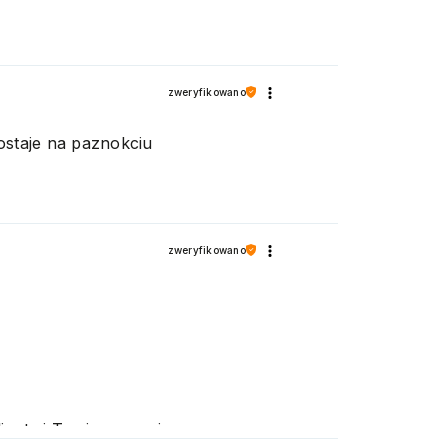
zweryfikowano
 zostaje na paznokciu
zweryfikowano
ienta i Twoja recenzja