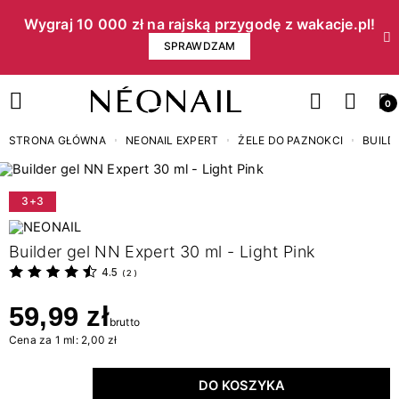
Wygraj 10 000 zł na rajską przygodę z wakacje.pl!​
SPRAWDZAM
0
STRONA GŁÓWNA
NEONAIL EXPERT
ŻELE DO PAZNOKCI
BUILD
3+3
Builder gel NN Expert 30 ml - Light Pink
4.5
(
2
)
59,99 zł
brutto
Cena za 1 ml: 2,00 zł
DO KOSZYKA