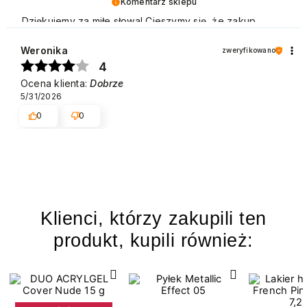
Komentarz sklepu
Dziękujemy za miłe słowa! Cieszymy się, że zakup
przeszedł bezproblemowo, oraz, że możemy zapewnić
odpowiednią obsługę naszym klientom. Dziękujemy raz
Weronika
zweryfikowano
jeszcze! Pozdrawiamy
4
Ocena klienta:
Dobrze
5/31/2026
0
0
Klienci, którzy zakupili ten
produkt, kupili również: