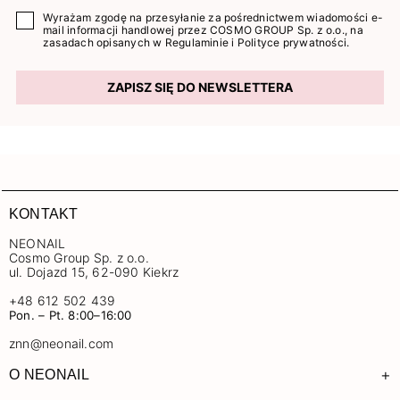
Wyrażam zgodę na przesyłanie za pośrednictwem wiadomości e-
mail informacji handlowej przez COSMO GROUP Sp. z o.o., na
zasadach opisanych w
Regulaminie
i
Polityce prywatności
.
ZAPISZ SIĘ DO NEWSLETTERA
KONTAKT
NEONAIL
Cosmo Group Sp. z o.o.
ul. Dojazd 15, 62-090 Kiekrz
+48 612 502 439
Pon. – Pt. 8:00–16:00
znn@neonail.com
+
O NEONAIL