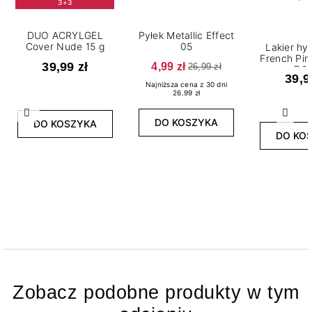
3+3
DUO ACRYLGEL
Pyłek Metallic Effect
Cover Nude 15 g
05
Lakier h
French Pi
39,99 zł
4,99 zł
26,99 zł
7,2
39,9
Najniższa cena z 30 dni
26.99 zł
Poprzedni
Nast
DO KOSZYKA
DO KOSZYKA
DO KO
Zobacz podobne produkty w tym