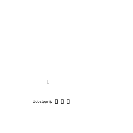
Następny
Udostępnij:
Udostępnij
Tweetuj
Pinterest