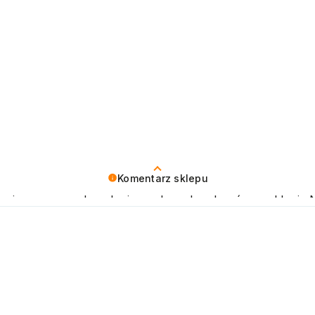
Komentarz sklepu
o cieszy nas zadowolenie z udanych zakupów w sklepi