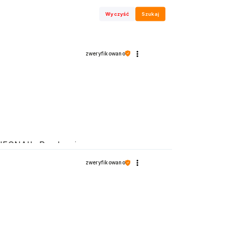
Wyczyść
Szukaj
zweryfikowano
e NEONAIL. Pozdrawiamy
zweryfikowano