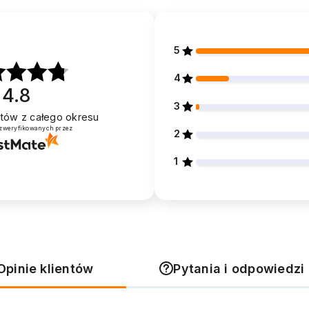
5
4
4.8
3
entów
z całego okresu
 zweryfikowanych przez
2
1
Opinie klientów
Pytania i odpowiedzi 