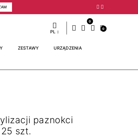
ZAM
Następny
0
0
PL
RY
ZESTAWY
URZĄDZENIA
ylizacji paznokci
25 szt.