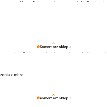
naszego sklepu. Polecamy się na przyszłość. Pozdrawi
Komentarz sklepu
ywną opinię 😊 Nieustannie udoskonalamy jakość naszych
ozdrawiamy
rzeniu ombre.
Komentarz sklepu
 klienci byli zadowoleni z naszych usług. Dziękujemy za