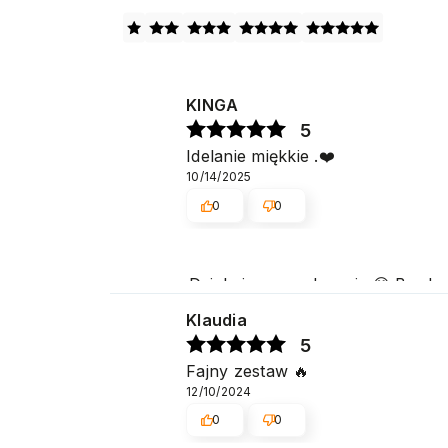
KINGA
5
Idelanie miękkie .❤️
10/14/2025
0
0
Dziękujemy serdecznie 😊 Bardz
Klaudia
5
Fajny zestaw 🔥
12/10/2024
0
0