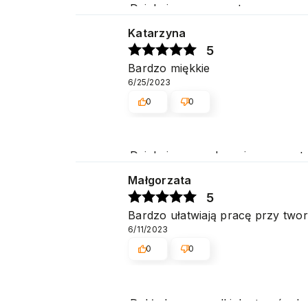
Dziękujemy za pozytywną ocenę 
Katarzyna
5
Bardzo miękkie
6/25/2023
0
0
Dziękujemy serdecznie za pozyt
na jak najwyższym poziomie. P
Małgorzata
5
Bardzo ułatwiają pracę przy two
6/11/2023
0
0
Dokładamy wszelkich starań, aby