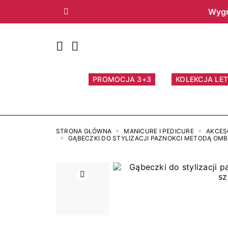
Wygr
Poprzedni
PROMOCJA 3+3
KOLEKCJA LET
STRONA GŁÓWNA
MANICURE I PEDICURE
AKCES
GĄBECZKI DO STYLIZACJI PAZNOKCI METODĄ OMBR
Poprzedni