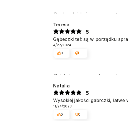
Bardzo dziękujemy za pozytywną 
Cieszymy się, że spełniliśmy Pa
Teresa
5
Gąbeczki też są w porządku spraw
4/27/2024
0
0
Dziękujemy za pozytywne słow
Natalia
5
Wysokiej jakości gabrczki, łatwe
11/24/2023
0
0