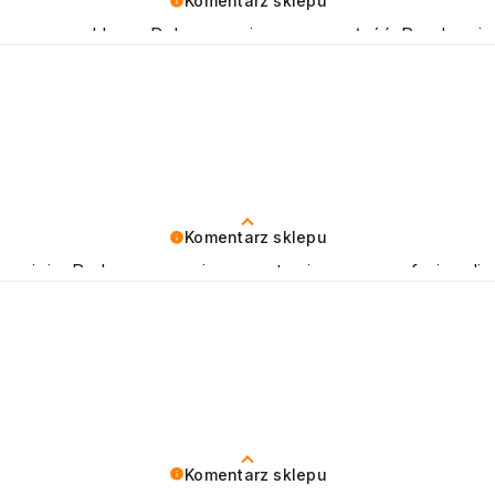
Komentarz sklepu
naszego sklepu. Polecamy się na przyszłość. Pozdrawi
Komentarz sklepu
opinię. Podczas naszej pracy stawiamy na profesjonalizm
ni oczekiwania. Zapraszamy do ponownego skorzystania z
Komentarz sklepu