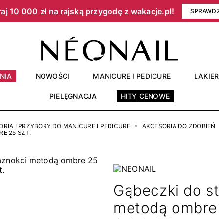
aj 10 000 zł na rajską przygodę z wakacje.pl!​
SPRAWD
NIA
NOWOŚCI
MANICURE I PEDICURE
LAKIE
PIELĘGNACJA
HITY CENOWE
ORIA I PRZYBORY DO MANICURE I PEDICURE
AKCESORIA DO ZDOBIEŃ
E 25 SZT.
Gąbeczki do st
metodą ombre 