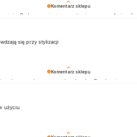
Komentarz sklepu
opinię. Podczas naszej pracy stawiamy na profesjonalizm
ni oczekiwania. Zapraszamy do ponownego skorzystania z
dzają się przy stylizacji
Komentarz sklepu
a i zachęcamy do ponownych zakupów. Pozdrawiamy
 w użyciu