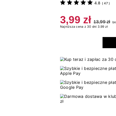
4.8
(
47
)
3,99 zł
13,99 zł
br
Najniższa cena z 30 dni 3.99 zł