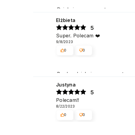
Dziękujemy za pozytywną ocenę 
Elżbieta
5
Super. Polecam ❤️
9/8/2023
0
0
Bardzo dziękujemy za pozytywną 
Cieszymy się, że spełniliśmy Pa
Justyna
5
Polecam!!
8/22/2023
0
0