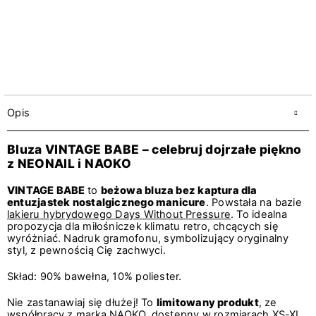
Opis
Bluza VINTAGE BABE – celebruj dojrzałe piękno
z NEONAIL i NAOKO
VINTAGE BABE
to
beżowa bluza bez kaptura dla
entuzjastek nostalgicznego manicure
. Powstała na bazie
lakieru hybrydowego Days Without Pressure
. To idealna
propozycja dla miłośniczek klimatu retro, chcących się
wyróżniać. Nadruk gramofonu, symbolizujący oryginalny
styl, z pewnością Cię zachwyci.
Skład: 90% bawełna, 10% poliester.
Nie zastanawiaj się dłużej! To
limitowany produkt
, ze
współpracy z marką
NAOKO
, dostępny w rozmiarach XS-XL,