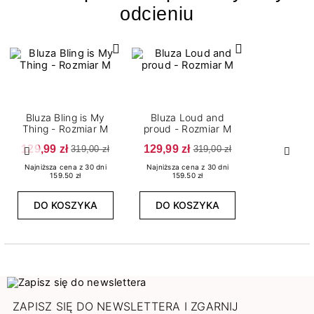
odcieniu
Bluza Bling is My
Bluza Loud and
Thing - Rozmiar M
proud - Rozmiar M
129,99 zł
129,99 zł
319,00 zł
319,00 zł
Poprzedni
Nast
Najniższa cena z 30 dni
Najniższa cena z 30 dni
159.50 zł
159.50 zł
DO KOSZYKA
DO KOSZYKA
ZAPISZ SIĘ DO NEWSLETTERA I ZGARNIJ