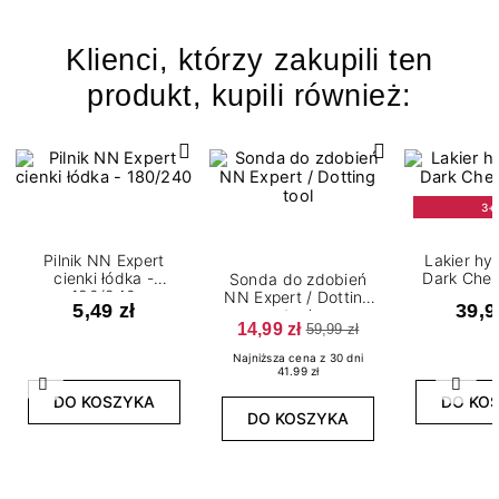
Klienci, którzy zakupili ten
produkt, kupili również:
3+
Pilnik NN Expert
Lakier h
cienki łódka -
Dark Cher
Sonda do zdobień
180/240
NN Expert / Dotting
5,49 zł
39,9
tool
14,99 zł
59,99 zł
Najniższa cena z 30 dni
41.99 zł
Poprzedni
Nast
DO KOSZYKA
DO KO
DO KOSZYKA