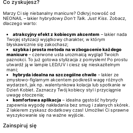
Co zyskujesz?
Marzy Ci się niebanalny manicure? Odkryj nowość od
NEONAIL – lakier hybrydowy
Don't Talk. Just Kiss.
Zobacz,
dlaczego warto:
atrakcyjny efekt z kobiecym akcentem
– lakier nada
Twojej stylizacji wyjątkowy charakter, w którym
błyskawicznie się zakochasz;
szybka i prosta metoda na wzbogacenie każdego
manicure
– czerwone usta urozmaicą wygląd Twoich
paznokci. To już gotowa stylizacja z pomysłem! Po prostu
utwardź ją w lampie LED/UV i ciesz się nieskazitelnym
mani;
hybryda idealna na szczególne chwile
– lakier ze
zmysłowo-figlarnym akcentem podkreśli wagę różnych
wydarzeń, jak np. walentynkowa kolacja lub spotkanie w
Dzień Kobiet. Zaznaczy Twój kobiecy styl i przyciągnie
uwagę otoczenia;
komfortowa aplikacja
– idealna gęstość hybrydy
zapewnia wygodę nakładania bez smug i zalanych skórek.
Z lakierem zyskasz dodatkowy czas! Umożliwi Ci sprawne
wyszykowanie się na ważne wyjście.
Zainspiruj się