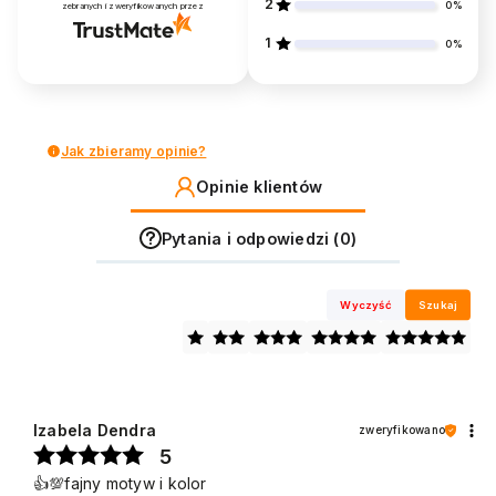
2
0%
zebranych i zweryfikowanych przez
1
0%
Jak zbieramy opinie?
Opinie klientów
Pytania i odpowiedzi (0)
Wyczyść
Szukaj
Izabela Dendra
zweryfikowano
5
👍️💯fajny motyw i kolor