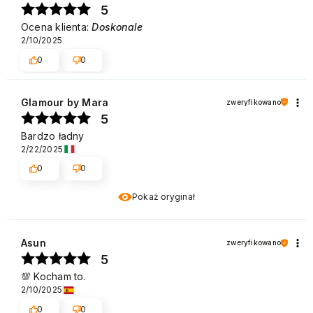
5
Ocena klienta:
Doskonale
2/10/2025
0
0
Glamour by Mara
zweryfikowano
5
Bardzo ładny
2/22/2025
0
0
Pokaż oryginał
Asun
zweryfikowano
5
💯 Kocham to.
2/10/2025
0
0