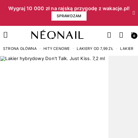
Wygraj 10 000 zł na rajską przygodę z wakacje.pl!​
SPRAWDZAM
0
STRONA GŁÓWNA
HITY CENOWE
LAKIERY OD 7,99 ZŁ
LAKIER H