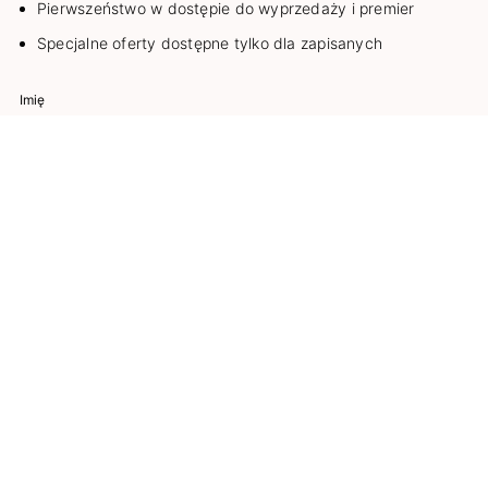
Pierwszeństwo w dostępie do wyprzedaży i premier
Specjalne oferty dostępne tylko dla zapisanych
Wyrażam zgodę na przesyłanie za pośrednictwem wiadomości e-
mail informacji handlowej przez COSMO GROUP Sp. z o.o., na
zasadach opisanych w
Regulaminie
i
Polityce prywatności
.
ZAPISZ SIĘ DO NEWSLETTERA
KONTAKT