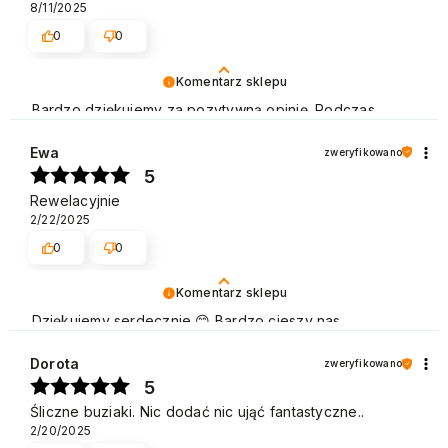
8/11/2025
0
0
Komentarz sklepu
Bardzo dziękujemy za pozytywną opinię. Podczas
naszej pracy stawiamy na profesjonalizm i zadowolenie
Klienta. Cieszymy się, że spełniliśmy Pani oczekiwania.
Ewa
zweryfikowano
Zapraszamy do ponownego skorzystania z naszej
5
oferty. Pozdrawiamy
Rewelacyjnie
2/22/2025
0
0
Komentarz sklepu
Dziękujemy serdecznie 😊 Bardzo cieszy nas
zadowolenie z udanych zakupów w sklepie NEONAIL.
Pozdrawiamy
Dorota
zweryfikowano
5
Śliczne buziaki. Nic dodać nic ująć fantastyczne..
2/20/2025