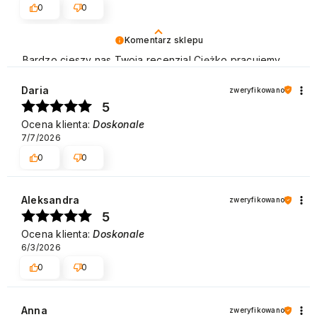
0
0
Komentarz sklepu
Bardzo cieszy nas Twoja recenzja! Ciężko pracujemy,
aby sprostać wymaganiom klientów takich jak Ty i
jesteśmy zadowoleni, że nam się udało. Mamy nadzieję,
Daria
zweryfikowano
że do nas wrócisz :) Pozdrawiamy
5
Ocena klienta:
Doskonale
7/7/2026
0
0
Aleksandra
zweryfikowano
5
Ocena klienta:
Doskonale
6/3/2026
0
0
Anna
zweryfikowano