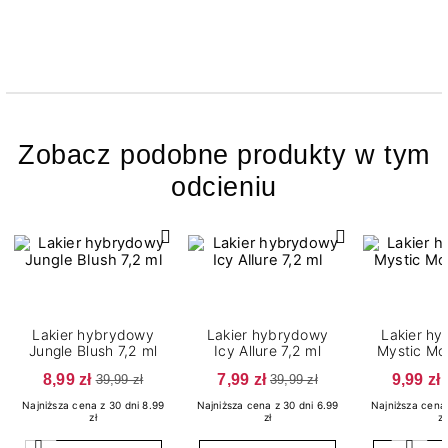
Zobacz podobne produkty w tym
odcieniu
Lakier hybrydowy
Lakier hybrydowy
Lakier h
Jungle Blush 7,2 ml
Icy Allure 7,2 ml
Mystic Mo
8,99 zł
7,99 zł
9,99 zł
39,99 zł
39,99 zł
Najniższa cena z 30 dni 8.99
Najniższa cena z 30 dni 6.99
Najniższa cena 
zł
zł
zł