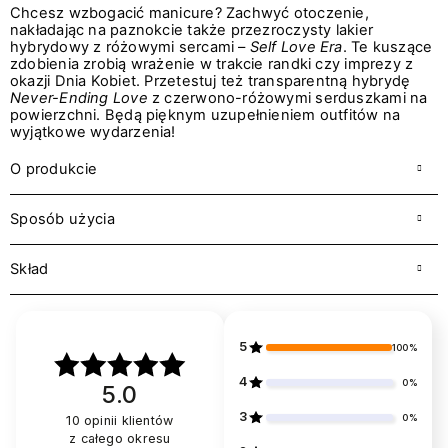
Chcesz wzbogacić manicure? Zachwyć otoczenie,
nakładając na paznokcie także przezroczysty lakier
hybrydowy z różowymi sercami –
Self Love Era
. Te kuszące
zdobienia zrobią wrażenie w trakcie randki czy imprezy z
okazji Dnia Kobiet. Przetestuj też transparentną hybrydę
Never-Ending Love
z czerwono-różowymi serduszkami na
powierzchni. Będą pięknym uzupełnieniem outfitów na
wyjątkowe wydarzenia!
O produkcie
Sposób użycia
Skład
5
100%
4
0%
5.0
3
0%
10
opinii klientów
z całego okresu