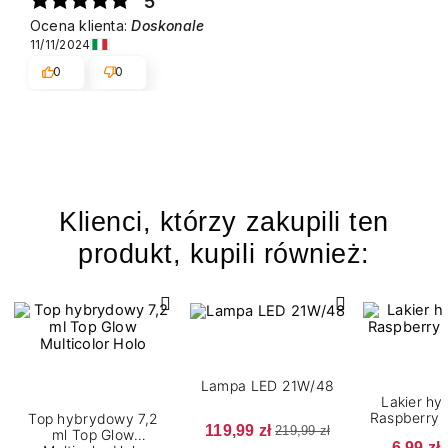
5
Ocena klienta:
Doskonale
11/11/2024
0
0
Klienci, którzy zakupili ten
produkt, kupili również:
Lampa LED 21W/48
Lakier h
Raspberry 
Top hybrydowy 7,2
119,99 zł
219,99 zł
ml Top Glow
6,99 zł