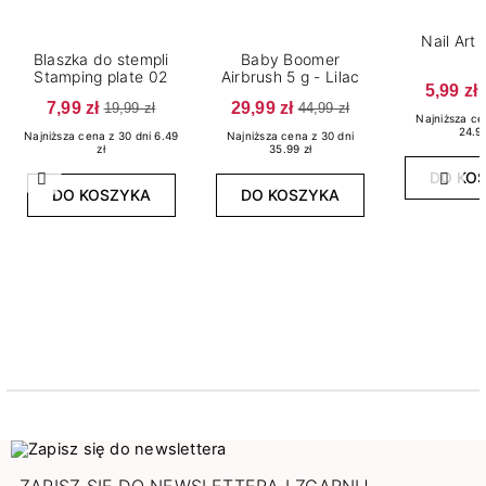
Nail Art
Blaszka do stempli
Baby Boomer
Stamping plate 02
Airbrush 5 g - Lilac
5,99 zł
7,99 zł
29,99 zł
19,99 zł
44,99 zł
Najniższa ce
24.99
Najniższa cena z 30 dni 6.49
Najniższa cena z 30 dni
zł
35.99 zł
DO KO
Poprzedni
Nast
DO KOSZYKA
DO KOSZYKA