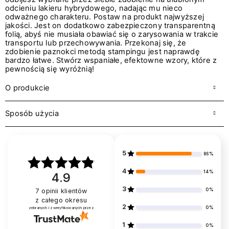
odcieniu lakieru hybrydowego, nadając mu nieco
odważnego charakteru. Postaw na produkt najwyższej
jakości. Jest on dodatkowo zabezpieczony transparentną
folią, abyś nie musiała obawiać się o zarysowania w trakcie
transportu lub przechowywania. Przekonaj się, że
zdobienie paznokci metodą stampingu jest naprawdę
bardzo łatwe. Stwórz wspaniałe, efektowne wzory, które z
pewnością się wyróżnią!
O produkcie
Sposób użycia
5
86%
4
14%
4.9
3
0%
7
opinii klientów
z całego okresu
2
0%
zebranych i zweryfikowanych przez
1
0%