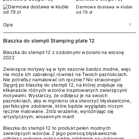
Darmowa dostawa w klubie
od 79 zł
Opis
Blaszka do stempli Stamping plate 12
Blaszka do stempli 12 z ozdobnymi wzorami na wiosnę
2022
Zwierzęce motywy są w tym sezonie bardzo modne, więc
nie może ich zabraknąć również na Twoich paznokciach.
Nie potrafisz namalować ich ręcznie? Nic straconego!
Sięgnij po blaszkę do stempli 12, na której znajduje się
kilkanaście różnych wzorów inspirowanych zwierzęcymi
motywami. Wystarczy, że odbijesz je na swoich
paznokciach, aby w mgnieniu oka stworzyć błyskawiczne,
perfekcyjne zdobienie, które będzie wyglądało niczym
ręcznie malowane. Zrób wrażenie, wyróżniając się
artystycznym, wiosennym mani!
Blaszka do stempli 12 to produkt pełen modnych
zwierzęcych wzorów. Z jego pomocą błyskawicznie
odbijesz wybrane przez siebie zdobienie na ulubionym