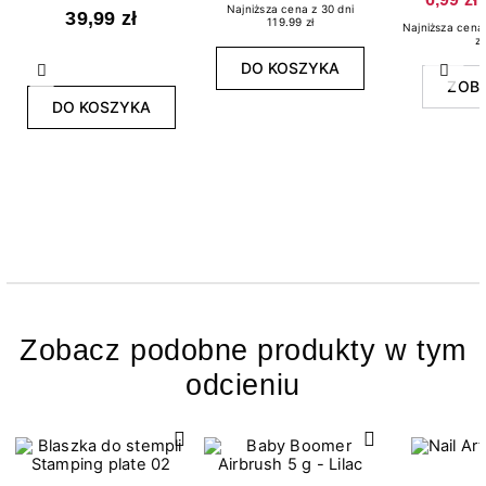
Multicolor Holo
Najniższa cena z 30 dni
39,99 zł
119.99 zł
Najniższa cena 
zł
DO KOSZYKA
Poprzedni
Nast
ZOB
DO KOSZYKA
Zobacz podobne produkty w tym
odcieniu