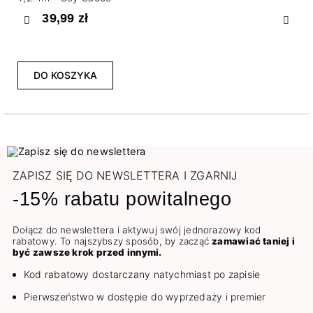
39,99 zł
Poprzedni
Nast
DO KOSZYKA
ZAPISZ SIĘ DO NEWSLETTERA I ZGARNIJ
-15% rabatu powitalnego
Dołącz do newslettera i aktywuj swój jednorazowy kod
rabatowy. To najszybszy sposób, by zacząć
zamawiać taniej i
być zawsze krok przed innymi.
Kod rabatowy dostarczany natychmiast po zapisie
Pierwszeństwo w dostępie do wyprzedaży i premier