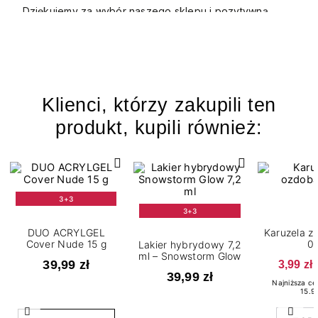
Dziękujemy za wybór naszego sklepu i pozytywną
opinię. Zapraszamy na kolejne zakupy w naszym
sklepie! Pozdrawiamy
Klienci, którzy zakupili ten
produkt, kupili również:
3+3
3+3
DUO ACRYLGEL
Karuzela z
Cover Nude 15 g
0
Lakier hybrydowy 7,2
ml – Snowstorm Glow
39,99 zł
3,99 zł
39,99 zł
Najniższa ce
15.99
Poprzedni
Nast