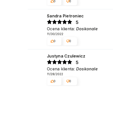
0
0
Sandra Pietroniec
5
Ocena klienta:
Doskonale
11/30/2022
0
0
Justyna Czulewicz
5
Ocena klienta:
Doskonale
11/28/2022
0
0