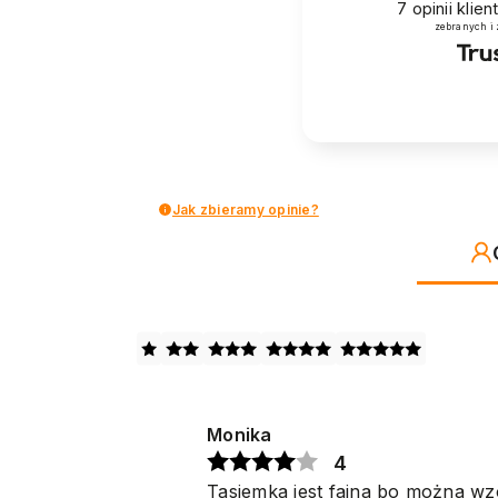
7
opinii klie
zebranych i
Jak zbieramy opinie?
Monika
4
Tasiemka jest fajna bo można wz