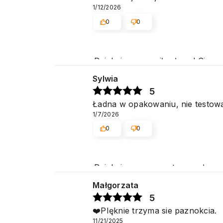
1/12/2026
0
0
Dziękujemy za miłe słowa! Cies
obsługę naszym klientom. Dzięk
Sylwia
5
Ładna w opakowaniu, nie testowa
1/7/2026
0
0
Dziękujemy za pozytywne słow
Małgorzata
5
❤️PIęknie trzyma sie paznokcia.
11/21/2025