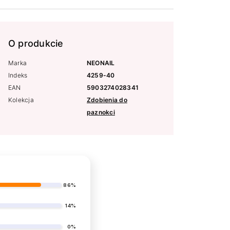
O produkcie
Marka
NEONAIL
Indeks
4259-40
EAN
5903274028341
Kolekcja
Zdobienia do
paznokci
86%
14%
0%