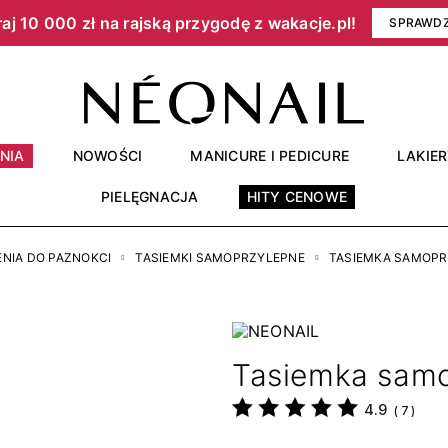
aj 10 000 zł na rajską przygodę z wakacje.pl!​
SPRAWD
NIA
NOWOŚCI
MANICURE I PEDICURE
LAKIE
PIELĘGNACJA
HITY CENOWE
ENIA DO PAZNOKCI
TASIEMKI SAMOPRZYLEPNE
TASIEMKA SAMOPR
Tasiemka samo
4.9
(
7
)