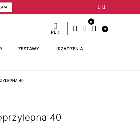
ZAM
Następny
0
0
PL
RY
ZESTAWY
URZĄDZENIA
ZYLEPNA 40
przylepna 40