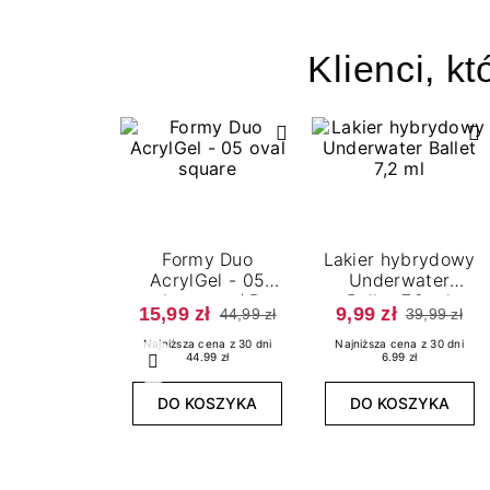
Klienci, kt
Formy Duo
Lakier hybrydowy
AcrylGel - 05
Underwater
oval square / Duo
Ballet 7,2 ml
15,99 zł
9,99 zł
44,99 zł
39,99 zł
AcrylGel forms -
05 oval square
Najniższa cena z 30 dni
Najniższa cena z 30 dni
44.99 zł
6.99 zł
Poprzedni
DO KOSZYKA
DO KOSZYKA