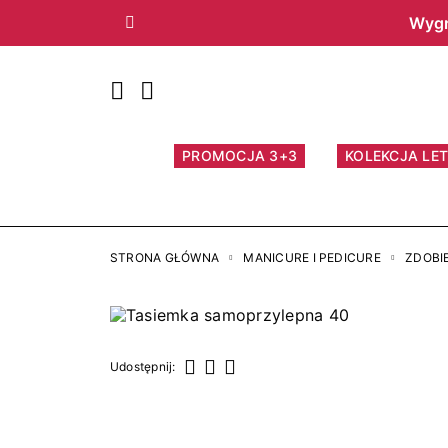
Wygr
Poprzedni
PROMOCJA 3+3
KOLEKCJA LET
STRONA GŁÓWNA
MANICURE I PEDICURE
ZDOBI
Udostępnij:
Udostępnij
Tweetuj
Pinterest