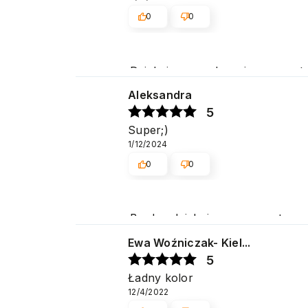
0
0
Dziękujemy serdecznie za pozyt
na jak najwyższym poziomie. P
Aleksandra
5
Super;)
1/12/2024
0
0
Bardzo dziękujemy za pozytywną 
Cieszymy się, że spełniliśmy Pa
Ewa Woźniczak- Kiel...
5
Ładny kolor
12/4/2022