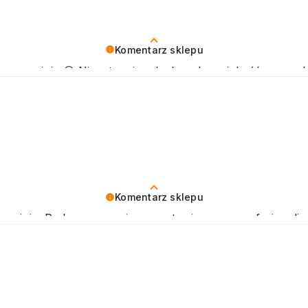
Komentarz sklepu
ywną opinię 😊 Nieustannie udoskonalamy jakość naszych
ozdrawiamy
Komentarz sklepu
opinię. Podczas naszej pracy stawiamy na profesjonalizm
ni oczekiwania. Zapraszamy do ponownego skorzystania z