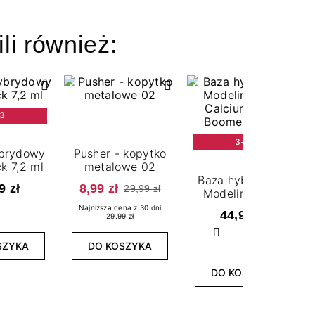
ili również:
3
3+3
ybrydowy
Pusher - kopytko
k 7,2 ml
metalowe 02
Baza hybrydowa
9 zł
8,99 zł
29,99 zł
Modeling Base
Calcium Blush
Najniższa cena z 30 dni
44,99 zł
29.99 zł
Boomer 7,2 ml
Następny
SZYKA
DO KOSZYKA
DO KOSZYKA