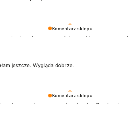
Komentarz sklepu
zymy się, że zakup przeszedł bezproblemowo, oraz, że 
ujemy raz jeszcze! Pozdrawiamy
łam jeszcze. Wygląda dobrze.
Komentarz sklepu
a i zachęcamy do ponownych zakupów. Pozdrawiamy