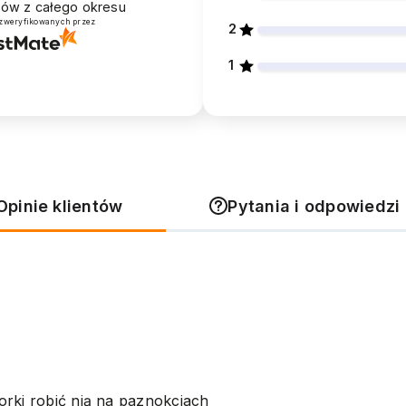
ntów
z całego okresu
 zweryfikowanych przez
2
1
Opinie klientów
Pytania i odpowiedzi 
orki robić nią na paznokciach