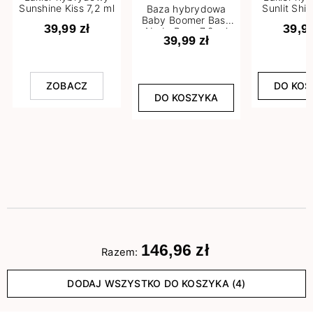
Sunshine Kiss 7,2 ml
Sunlit Shi
Baza hybrydowa
ml
Baby Boomer Base
39,99 zł
39,99
Nude Base 7,2 ml
39,99 zł
ZOBACZ
DO KOS
DO KOSZYKA
146,96 zł
Razem:
DODAJ WSZYSTKO DO KOSZYKA (4)