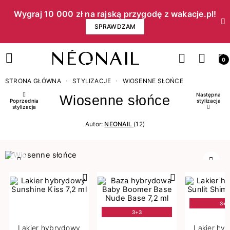
Wygraj 10 000 zł na rajską przygodę z wakacje.pl!​
SPRAWDZAM
0
STRONA GŁÓWNA
STYLIZACJE
WIOSENNE SŁOŃCE
Następna
Wiosenne słońce
Poprzednia
stylizacja
stylizacja
Autor:
NEONAIL
(12)
Poprzedni
Nast
3+3
3+3
Lakier hybrydowy
Lakier hy