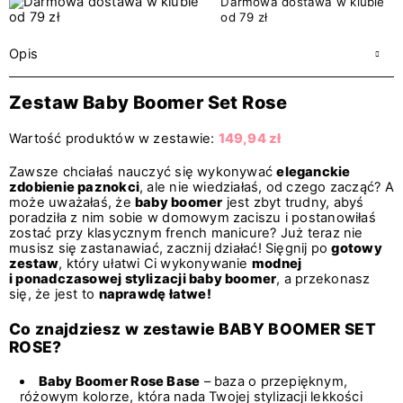
Darmowa dostawa w klubie
od 79 zł
Opis
Zestaw Baby Boomer Set Rose
Wartość produktów w zestawie:
149,94 zł
Zawsze chciałaś nauczyć się wykonywać
eleganckie
zdobienie paznokci
, ale nie wiedziałaś, od czego zacząć? A
może uważałaś, że
baby boomer
jest zbyt trudny, abyś
poradziła z nim sobie w domowym zaciszu i postanowiłaś
zostać przy klasycznym french manicure? Już teraz nie
musisz się zastanawiać, zacznij działać! Sięgnij po
gotowy
zestaw
, który ułatwi Ci wykonywanie
modnej
i ponadczasowej stylizacji baby boomer
, a przekonasz
się, że jest to
naprawdę łatwe!
Co znajdziesz w zestawie BABY BOOMER SET
ROSE?
Baby Boomer Rose Base
– baza o przepięknym,
różowym kolorze, która nada Twojej stylizacji lekkości