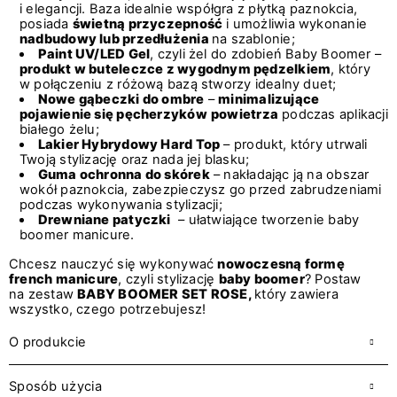
i elegancji. Baza idealnie współgra z płytką paznokcia,
posiada
świetną przyczepność
i umożliwia wykonanie
nadbudowy lub przedłużenia
na szablonie;
Paint UV/LED Gel
, czyli żel do zdobień Baby Boomer –
produkt w buteleczce z wygodnym pędzelkiem
, który
w połączeniu z różową bazą stworzy idealny duet;
Nowe gąbeczki do ombre
–
minimalizujące
pojawienie się pęcherzyków
powietrza
podczas aplikacji
białego żelu;
Lakier Hybrydowy Hard Top
– produkt, który utrwali
Twoją stylizację oraz nada jej blasku;
Guma ochronna do skórek
– nakładając ją na obszar
wokół paznokcia, zabezpieczysz go przed zabrudzeniami
podczas wykonywania stylizacji;
Drewniane patyczki
– ułatwiające tworzenie baby
boomer manicure.
Chcesz nauczyć się wykonywać
nowoczesną formę
french manicure
, czyli stylizację
baby boomer
? Postaw
na zestaw
BABY BOOMER SET ROSE,
który zawiera
wszystko, czego potrzebujesz!
O produkcie
Sposób użycia