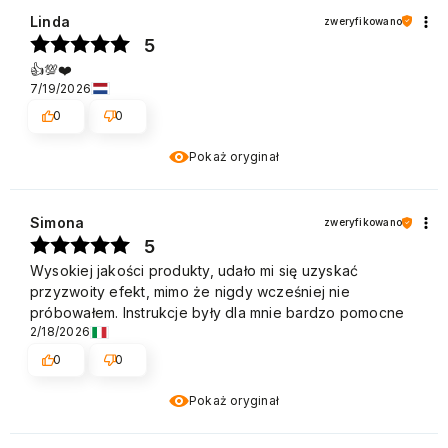
Linda
zweryfikowano
5
👍️💯❤️
7/19/2026
0
0
Pokaż oryginał
Simona
zweryfikowano
5
Wysokiej jakości produkty, udało mi się uzyskać
przyzwoity efekt, mimo że nigdy wcześniej nie
próbowałem. Instrukcje były dla mnie bardzo pomocne
2/18/2026
0
0
Pokaż oryginał