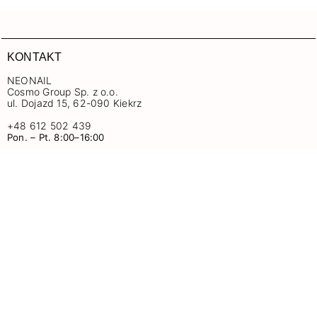
KONTAKT
NEONAIL
Cosmo Group Sp. z o.o.
ul. Dojazd 15, 62-090 Kiekrz
+48 612 502 439
Pon. – Pt. 8:00–16:00
znn@neonail.com
+
O NEONAIL
+
ZAKUPY
+
INFORMACJE
ŚLEDŹ NAS
Facebook
Instagram
Pinterest
YouTube
TikTok