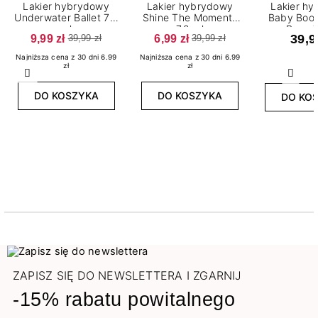
Lakier hybrydowy
Lakier hybrydowy
Lakier h
Underwater Ballet 7,2
Shine The Moments
Baby Boo
ml
7,2 ml
Base 7
9,99 zł
6,99 zł
39,9
39,99 zł
39,99 zł
Najniższa cena z 30 dni 6.99
Najniższa cena z 30 dni 6.99
zł
zł
Poprzedni
Nast
DO KOSZYKA
DO KOSZYKA
DO KO
ZAPISZ SIĘ DO NEWSLETTERA I ZGARNIJ
-15% rabatu powitalnego