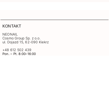
KONTAKT
NEONAIL
Cosmo Group Sp. z o.o.
ul. Dojazd 15, 62-090 Kiekrz
+48 612 502 439
Pon. – Pt. 8:00–16:00
znn@neonail.com
+
O NEONAIL
+
ZAKUPY
+
INFORMACJE
ŚLEDŹ NAS