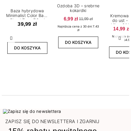
Ozdoba 3D – srebrne
kokardki
Baza hybrydowa
Minimalist Color Base
Kremowa 
6,99 zł
11,99 zł
Cloud Tone 7,2 ml
do ust - 
39,99 zł
Vibe: 01
Najniższa cena z 30 dni 7.43
14,99 zł
SPI
zł
Najniższa ce
Poprzedni
Nast
34.99
DO KOSZYKA
DO KOSZYKA
DO KO
ZAPISZ SIĘ DO NEWSLETTERA I ZGARNIJ