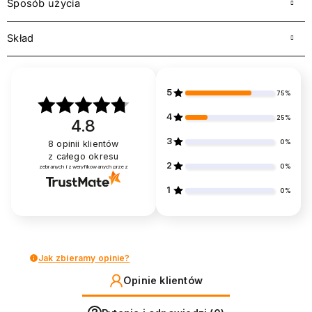
Sposób użycia
Skład
5
75%
4
25%
4.8
3
0%
8
opinii klientów
z całego okresu
2
0%
zebranych i zweryfikowanych przez
1
0%
Jak zbieramy opinie?
Opinie klientów