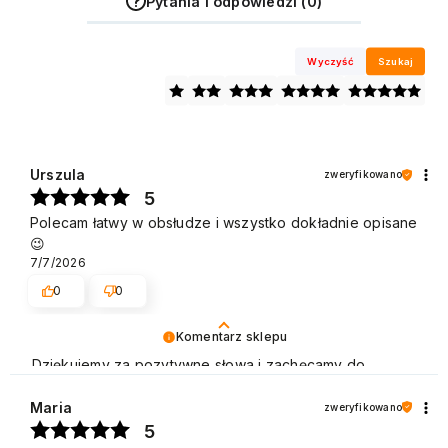
Pytania i odpowiedzi (0)
Wyczyść
Szukaj
Urszula
zweryfikowano
5
Polecam łatwy w obsłudze i wszystko dokładnie opisane
😉
7/7/2026
0
0
Komentarz sklepu
Dziękujemy za pozytywne słowa i zachęcamy do
ponownych zakupów. Pozdrawiamy
Maria
zweryfikowano
5