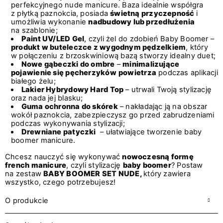
perfekcyjnego nude manicure. Baza idealnie współgra
z płytką paznokcia, posiada
świetną przyczepność
i
umożliwia wykonanie
nadbudowy lub przedłużenia
na szablonie;
Paint UV/LED Gel
, czyli żel do zdobień Baby Boomer –
produkt w buteleczce z wygodnym pędzelkiem
, który
w połączeniu z brzoskwiniową bazą stworzy idealny duet;
Nowe gąbeczki do ombre
–
minimalizujące
pojawienie się pęcherzyków
powietrza
podczas aplikacji
białego żelu;
Lakier Hybrydowy Hard Top
– utrwali Twoją stylizację
oraz nada jej blasku;
Guma ochronna do skórek
– nakładając ją na obszar
wokół paznokcia, zabezpieczysz go przed zabrudzeniami
podczas wykonywania stylizacji;
Drewniane patyczki
– ułatwiające tworzenie baby
boomer manicure.
Chcesz nauczyć się wykonywać
nowoczesną formę
french manicure
, czyli stylizację
baby boomer
? Postaw
na zestaw
BABY BOOMER SET NUDE,
który zawiera
wszystko, czego potrzebujesz!
O produkcie