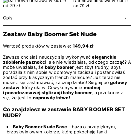
Darmowa dostawa w klubie
od 79 zł
Opis
Zestaw Baby Boomer Set Nude
Wartość produktów w zestawie:
149,94 zł
Zawsze chciałaś nauczyć się wykonywać
eleganckie
zdobienie paznokci
, ale nie wiedziałaś, od czego zacząć? A
może uważałaś, że
baby boomer
jest zbyt trudny, abyś
poradziła z nim sobie w domowym zaciszu i postanowiłaś
zostać przy klasycznym french manicure? Już teraz nie
musisz się zastanawiać, zacznij działać! Sięgnij po
gotowy
zestaw
, który ułatwi Ci wykonywanie
modnej
i ponadczasowej stylizacji baby boomer,
a przekonasz
się, że jest to
naprawdę łatwe!
Co znajdziesz w zestawie BABY BOOMER SET
NUDE?
Baby Boomer Nude Base
– baza o przepięknym,
brzoskwiniowym kolorze, którą pokochają fanki