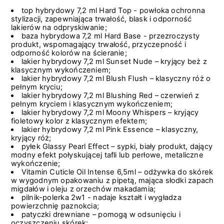
top hybrydowy 7,2 ml Hard Top - powłoka ochronna
stylizacji, zapewniająca trwałość, blask i odporność
lakierów na odpryskiwanie;
baza hybrydowa 7,2 ml Hard Base - przezroczysty
produkt, wspomagający trwałość, przyczepność i
odporność kolorów na ścieranie;
lakier hybrydowy 7,2 ml Sunset Nude – kryjący beż z
klasycznym wykończeniem;
lakier hybrydowy 7,2 ml Blush Flush​ – klasyczny róż o
pełnym kryciu;
lakier hybrydowy 7,2 ml Blushing Red​ – czerwień z
pełnym kryciem i klasycznym wykończeniem;
lakier hybrydowy 7,2 ml Moony Whispers – kryjący
fioletowy kolor z klasycznym efektem;
lakier hybrydowy 7,2 ml Pink Essence – klasyczny,
kryjący róż;
pyłek Glassy Pearl Effect
– sypki, biały produkt, dający
modny efekt połyskującej tafli lub perłowe, metaliczne
wykończenie;
Vitamin Cuticle Oil Intense 6,5ml – odżywka do skórek
w wygodnym opakowaniu z pipetą, mająca słodki zapach
migdałów i oleju z orzechów makadamia;
pilnik-polerka 2w1 - nadaje kształt i wygładza
powierzchnię paznokcia;
patyczki drewniane – pomogą w odsunięciu i
oczyszczeniu skórek;