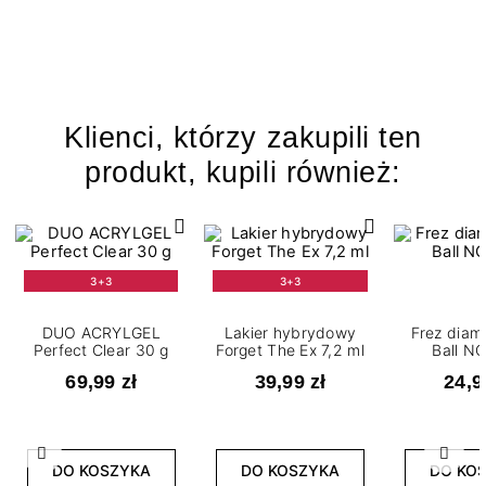
Klienci, którzy zakupili ten
produkt, kupili również:
3+3
3+3
DUO ACRYLGEL
Lakier hybrydowy
Frez diam
Perfect Clear 30 g
Forget The Ex 7,2 ml
Ball N
69,99 zł
39,99 zł
24,9
Poprzedni
Nast
DO KOSZYKA
DO KOSZYKA
DO KO